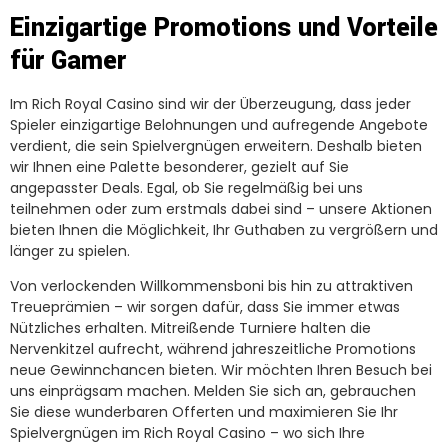
Einzigartige Promotions und Vorteile
für Gamer
Im Rich Royal Casino sind wir der Überzeugung, dass jeder
Spieler einzigartige Belohnungen und aufregende Angebote
verdient, die sein Spielvergnügen erweitern. Deshalb bieten
wir Ihnen eine Palette besonderer, gezielt auf Sie
angepasster Deals. Egal, ob Sie regelmäßig bei uns
teilnehmen oder zum erstmals dabei sind – unsere Aktionen
bieten Ihnen die Möglichkeit, Ihr Guthaben zu vergrößern und
länger zu spielen.
Von verlockenden Willkommensboni bis hin zu attraktiven
Treueprämien – wir sorgen dafür, dass Sie immer etwas
Nützliches erhalten. Mitreißende Turniere halten die
Nervenkitzel aufrecht, während jahreszeitliche Promotions
neue Gewinnchancen bieten. Wir möchten Ihren Besuch bei
uns einprägsam machen. Melden Sie sich an, gebrauchen
Sie diese wunderbaren Offerten und maximieren Sie Ihr
Spielvergnügen im Rich Royal Casino – wo sich Ihre