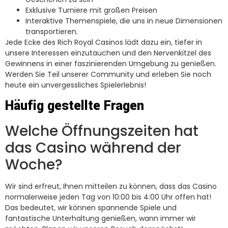
Exklusive Turniere mit großen Preisen
Interaktive Themenspiele, die uns in neue Dimensionen
transportieren.
Jede Ecke des Rich Royal Casinos lädt dazu ein, tiefer in
unsere Interessen einzutauchen und den Nervenkitzel des
Gewinnens in einer faszinierenden Umgebung zu genießen.
Werden Sie Teil unserer Community und erleben Sie noch
heute ein unvergessliches Spielerlebnis!
Häufig gestellte Fragen
Welche Öffnungszeiten hat
das Casino während der
Woche?
Wir sind erfreut, Ihnen mitteilen zu können, dass das Casino
normalerweise jeden Tag von 10:00 bis 4:00 Uhr offen hat!
Das bedeutet, wir können spannende Spiele und
fantastische Unterhaltung genießen, wann immer wir