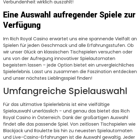
Verbundenheit wirklich auszahlt!
Eine Auswahl aufregender Spiele zur
Verfügung
Im Rich Royal Casino erwartet uns eine spannende Vielfalt an
Spielen für jeden Geschmack und alle Erfahrungsstufen. Ob
wir unser Glück an klassischen Tischspielen versuchen oder
uns von der Aufregung innovativer Spielautomaten
begeistern lassen – jede Option bietet ein unvergleichliches
Spielerlebnis. Lasst uns zusammen die Faszination entdecken
und unser nächstes Lieblingsspiel finden!
Umfangreiche Spielauswahl
Für das ultimative Spielerlebnis ist eine vielfältige
Spielauswahl unerlässlich – und genau das bietet das Rich
Royal Casino in Österreich. Dank der großartigen Auswahl
findet alle das passende Spiel. Von zeitlosen Tischspielen wie
Blackjack und Roulette bis hin zu neuesten Spielautomaten
und Live-Casino-Erfahrungen ist die Auswahl gewaltig. Jeder