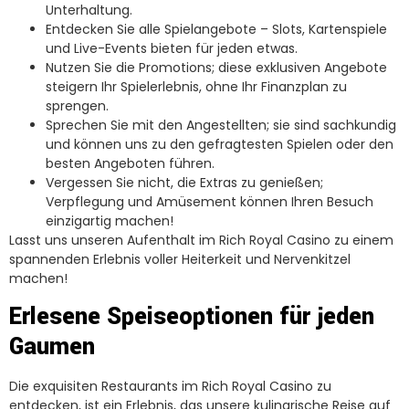
Unterhaltung.
Entdecken Sie alle Spielangebote – Slots, Kartenspiele
und Live-Events bieten für jeden etwas.
Nutzen Sie die Promotions; diese exklusiven Angebote
steigern Ihr Spielerlebnis, ohne Ihr Finanzplan zu
sprengen.
Sprechen Sie mit den Angestellten; sie sind sachkundig
und können uns zu den gefragtesten Spielen oder den
besten Angeboten führen.
Vergessen Sie nicht, die Extras zu genießen;
Verpflegung und Amüsement können Ihren Besuch
einzigartig machen!
Lasst uns unseren Aufenthalt im Rich Royal Casino zu einem
spannenden Erlebnis voller Heiterkeit und Nervenkitzel
machen!
Erlesene Speiseoptionen für jeden
Gaumen
Die exquisiten Restaurants im Rich Royal Casino zu
entdecken, ist ein Erlebnis, das unsere kulinarische Reise auf