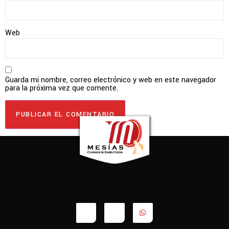
Web
Guarda mi nombre, correo electrónico y web en este navegador
para la próxima vez que comente.