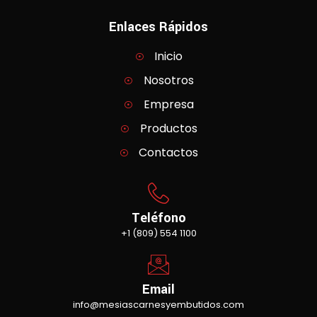
Enlaces Rápidos
Inicio
Nosotros
Empresa
Productos
Contactos
Teléfono
+1 (809) 554 1100
Email
info@mesiascarnesyembutidos.com