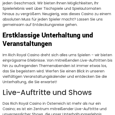
jeden Geschmack. Wir bieten Ihnen Möglichkeiten, Ihr
Spielerlebnis weit über Tischspiele und Spielautomaten
hinaus zu vergrößern. Neugierig, was dieses Casino zu einem
absoluten Muss für jeden Spieler macht? Lassen Sie uns
gemeinsam auf Entdeckungsreise gehen.
Erstklassige Unterhaltung und
Veranstaltungen
Im Rich Royal Casino dreht sich alles ums Spielen – wir bieten
einprägsame Erlebnisse. Von mitreißenden Live-Auftritten bis
hin zu aufregenden Themenabenden ist immer etwas los,
das Sie begeistern wird. Werfen Sie einen Blick in unseren
vielfältigen Veranstaltungskalender und entdecken Sie die
Unterhaltung, die Sie erwartet!
Live-Auftritte und Shows
Das Rich Royal Casino in Österreich ist mehr als nur ein
Casino; es ist ein Zentrum mitreißender Live-Auftritte und
unvergesslicher Shows, die unser Unterhaltungserlebnis