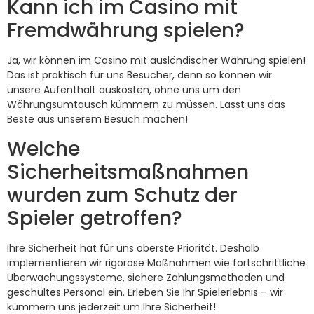
Kann ich im Casino mit
Fremdwährung spielen?
Ja, wir können im Casino mit ausländischer Währung spielen!
Das ist praktisch für uns Besucher, denn so können wir
unsere Aufenthalt auskosten, ohne uns um den
Währungsumtausch kümmern zu müssen. Lasst uns das
Beste aus unserem Besuch machen!
Welche
Sicherheitsmaßnahmen
wurden zum Schutz der
Spieler getroffen?
Ihre Sicherheit hat für uns oberste Priorität. Deshalb
implementieren wir rigorose Maßnahmen wie fortschrittliche
Überwachungssysteme, sichere Zahlungsmethoden und
geschultes Personal ein. Erleben Sie Ihr Spielerlebnis – wir
kümmern uns jederzeit um Ihre Sicherheit!