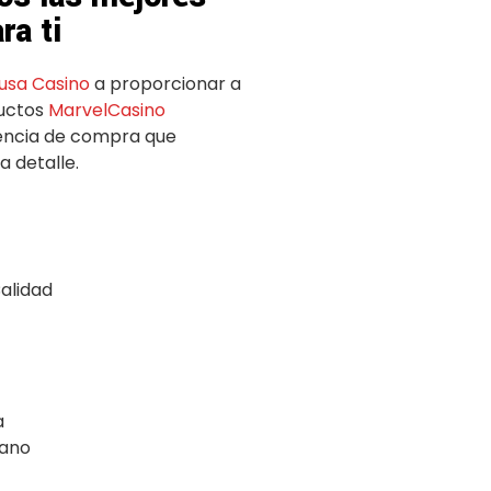
ra ti
sa Casino
a proporcionar a
ductos
MarvelCasino
iencia de compra que
a detalle.
alidad
a
cano