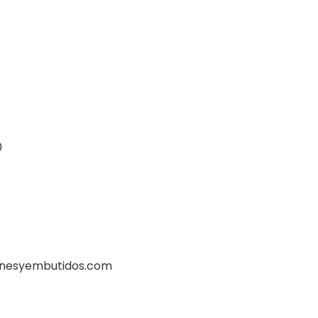
0
rnesyembutidos.com