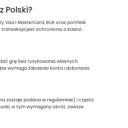
 Polski?
Visa i Mastercard, BLIK oraz portfele
transakcja jest ochroniona, a kasino
wdzić grę bez ryzykowania własnych
ądze wymaga założenia konta i dokonania
a zostaje podana w regulaminie) i często
arunki, w tym wymagany obrót, zawsze