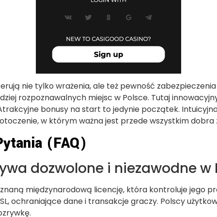
oferują nie tylko wrażenia, ale też pewność zabezpieczeni
dziej rozpoznawalnych miejsc w Polsce. Tutaj innowacyjny
rakcyjne bonusy na start to jedynie początek. Intuicyjna 
otoczenie, w którym ważna jest przede wszystkim dobra 
Pytania (FAQ)
ywa dozwolone i niezawodne w 
uznaną międzynarodową licencję, która kontroluje jego p
SL, ochraniające dane i transakcje graczy. Polscy uży
ozrywkę.