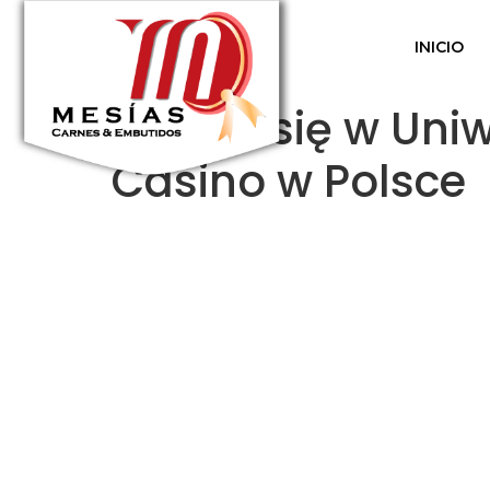
INICIO
Zanurz się w Uni
Casino w Polsce