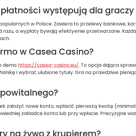
łatności występują dla graczy z
pularnych w Polsce. Zawiera to przelewy bankowe, karty 
 razu, a wypłaty bywają efektywnie przetwarzane. Każda 
tach.
armo w Casea Casino?
ryb demo
https://casea-casino.eu/
. To opcja dająca spra
anikę i wybrać ulubione tytuły. Gra na prawdziwe pieni
 powitalnego?
k założyć nowe konto, wpłacić pierwszą kwotę (minimaln
wiedniej zakładce konta lub przy wpłacie. Precyzyjne w
gry na żywo z krupierem?