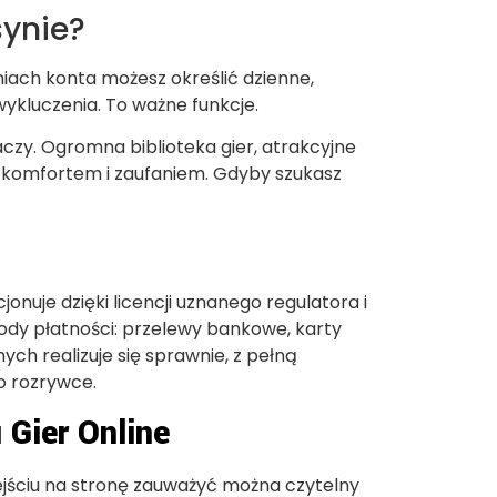
synie?
niach konta możesz określić dzienne,
wykluczenia. To ważne funkcje.
czy. Ogromna biblioteka gier, atrakcyjne
 z komfortem i zaufaniem. Gdyby szukasz
nuje dzięki licencji uznanego regulatora i
dy płatności: przelewy bankowe, karty
ych realizuje się sprawnie, z pełną
o rozrywce.
Gier Online
ejściu na stronę zauważyć można czytelny