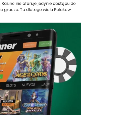
r. Kasino nie oferuje jedynie dostępu do
e gracza. To dlatego wielu Polaków