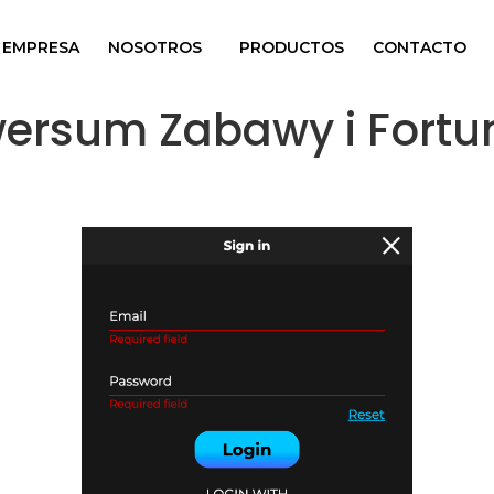
EMPRESA
NOSOTROS
PRODUCTOS
CONTACTO
wersum Zabawy i Fort