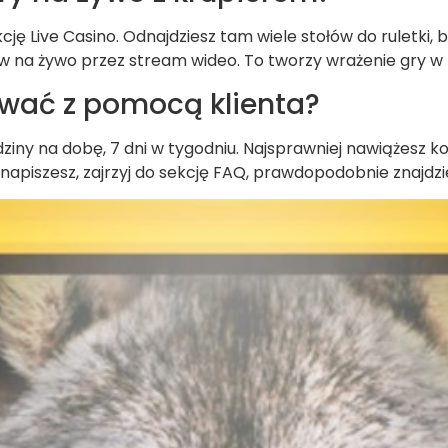
ję Live Casino. Odnajdziesz tam wiele stołów do ruletki, 
 na żywo przez stream wideo. To tworzy wrażenie gry w
ować z pomocą klienta?
ziny na dobę, 7 dni w tygodniu. Najsprawniej nawiążesz 
 napiszesz, zajrzyj do sekcję FAQ, prawdopodobnie znajd