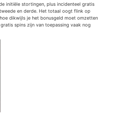
nitiële stortingen, plus incidenteel gratis
tweede en derde. Het totaal oogt flink op
 hoe dikwijls je het bonusgeld moet omzetten
gratis spins zijn van toepassing vaak nog