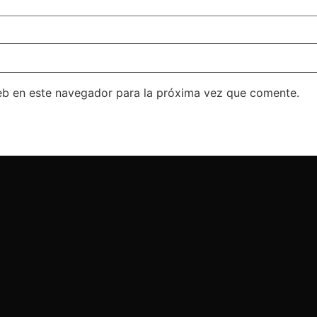
eb en este navegador para la próxima vez que comente.