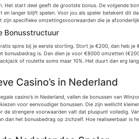
. Het start deel geeft de grootste bonus. De volgende bonu
t en langer blijft spelen. Voor jou als speler betekent dit 
t zijn specifieke omzettingsvoorwaarden die je afzonderlij
jke Bonusstructuur
ratis spins bij je eerste storting. Stort je €200, dan heb j
et bonusbedrag is. Dan dien je voor €8000 omzetten (€200
lackjack of roulette soms maar 10%. Het duurt dan erg lang
ieve Casino’s in Nederland
egale casino’s in Nederland, vallen de bonussen van Winzori
kiezen voor eenvoudiger bonussen. Die zijn wellicht kleiner
r de strengere voorwaarden valt dat pluspunt volledig. Va
an dan het bonusbedrag op zichzelf. Hoe realiseerbaar is h