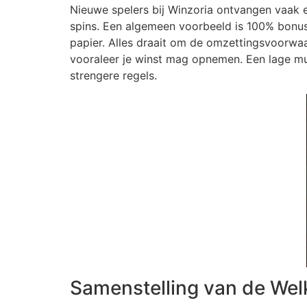
Nieuwe spelers bij Winzoria ontvangen vaak ee
spins. Een algemeen voorbeeld is 100% bonus 
papier. Alles draait om de omzettingsvoorwaa
vooraleer je winst mag opnemen. Een lage mul
strengere regels.
Samenstelling van de We