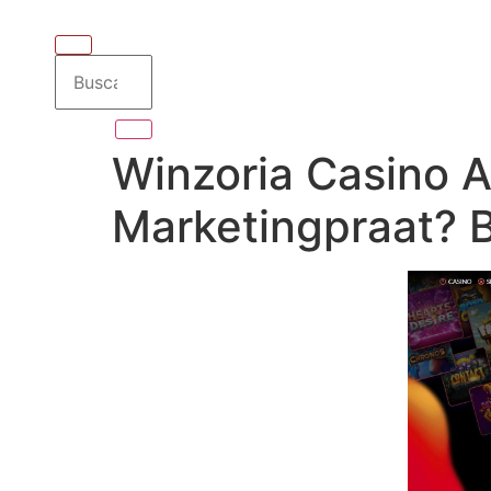
Ir
al
Search
contenido
Winzoria Casino 
Marketingpraat? 