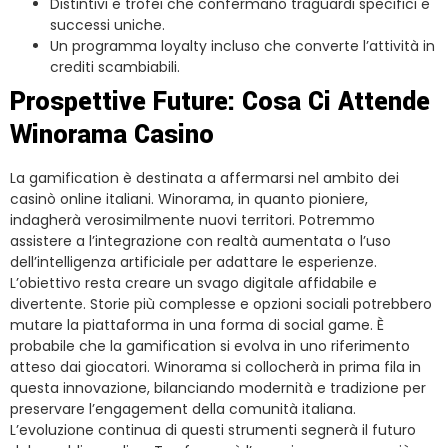
Distintivi e trofei che confermano traguardi specifici e
successi uniche.
Un programma loyalty incluso che converte l’attività in
crediti scambiabili.
Prospettive Future: Cosa Ci Attende
Winorama Casino
La gamification è destinata a affermarsi nel ambito dei
casinò online italiani. Winorama, in quanto pioniere,
indagherà verosimilmente nuovi territori. Potremmo
assistere a l’integrazione con realtà aumentata o l’uso
dell’intelligenza artificiale per adattare le esperienze.
L’obiettivo resta creare un svago digitale affidabile e
divertente. Storie più complesse e opzioni sociali potrebbero
mutare la piattaforma in una forma di social game. È
probabile che la gamification si evolva in uno riferimento
atteso dai giocatori. Winorama si collocherà in prima fila in
questa innovazione, bilanciando modernità e tradizione per
preservare l’engagement della comunità italiana.
L’evoluzione continua di questi strumenti segnerà il futuro