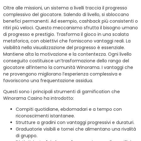
Oltre alle missioni, un sistema a livelli traccia il progresso
complessivo del giocatore. Salendo di livello, si sbloccano
benefici permanenti. Ad esempio, cashback più consistenti o
ritiri più veloci. Questo meccanismo sfrutta il bisogno umano
di progresso e prestigio. Trasforma il gioco in una scalata
metaforica, con obiettivi che forniscono vantaggi reali. La
visibilità nella visualizzazione del progresso è essenziale.
Mantiene alta la motivazione e la contentezza. Ogni livello
conseguito costituisce un’trasformazione dello rango del
giocatore all’interno la comunità Winorama. I vantaggi che
ne provengono migliorano l’esperienza complessiva e
favoriscono una frequentazione assidua.
Questi sono i principali strumenti di gamification che
Winorama Casino ha introdotto:
Compiti quotidiane, ebdomadari e a tempo con
riconoscimenti istantanee.
Strutture a gradini con vantaggi progressivi e duraturi.
Graduatorie visibili e tornei che alimentano una rivalità
di gruppo.