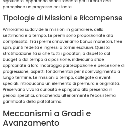
significato, apparendo soddisfacente per l’utente che
percepisce un progresso costante.
Tipologie di Missioni e Ricompense
Winorama suddivide le missioni in giornaliere, della
settimana e a tempo. Le premi sono proporzionate alla
complessità. Tra i premi annoveriamo bonus monetari, free
spin, punti fedeltà e ingressi a tornei esclusivi. Questa
stratificazione fa sì che tutti i giocatori, a dispetto dal
budget o dal tempo a diposizione, individuino sfide
appropriate a loro. Incoraggia partecipazione e percezione di
progressione, aspetti fondamentali per il coinvolgimento a
lungo termine. Le missioni a tempo, collegate a eventi
speciali, introducono un elemento di premura e originalità.
Preservano viva la curiosità e spingono alla presenza in
periodi specifici, arricchendo ulteriormente l’ecosistema
gamificato della piattaforma.
Meccanismi a Gradi e
Avanzamento