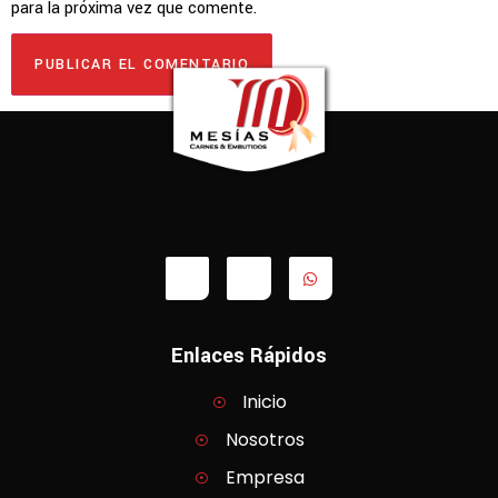
para la próxima vez que comente.
Enlaces Rápidos
Inicio
Nosotros
Empresa