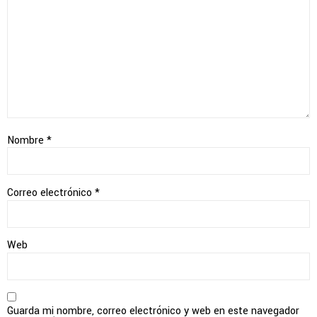
Nombre
*
Correo electrónico
*
Web
Guarda mi nombre, correo electrónico y web en este navegador