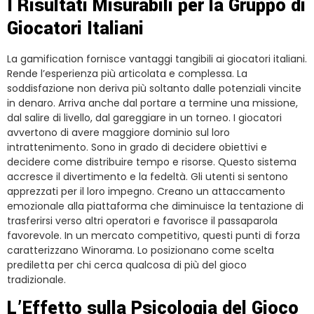
I Risultati Misurabili per la Gruppo di
Giocatori Italiani
La gamification fornisce vantaggi tangibili ai giocatori italiani.
Rende l’esperienza più articolata e complessa. La
soddisfazione non deriva più soltanto dalle potenziali vincite
in denaro. Arriva anche dal portare a termine una missione,
dal salire di livello, dal gareggiare in un torneo. I giocatori
avvertono di avere maggiore dominio sul loro
intrattenimento. Sono in grado di decidere obiettivi e
decidere come distribuire tempo e risorse. Questo sistema
accresce il divertimento e la fedeltà. Gli utenti si sentono
apprezzati per il loro impegno. Creano un attaccamento
emozionale alla piattaforma che diminuisce la tentazione di
trasferirsi verso altri operatori e favorisce il passaparola
favorevole. In un mercato competitivo, questi punti di forza
caratterizzano Winorama. Lo posizionano come scelta
prediletta per chi cerca qualcosa di più del gioco
tradizionale.
L’Effetto sulla Psicologia del Gioco