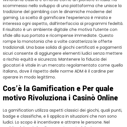
scommesso nello sviluppo di una piattaforma che unisce la
tradizione del gambling con le dinamiche moderne del
gaming. La scelta di gamificare l’esperienza è mirata e
interessa ogni aspetto, dall’interfaccia ai programmi fedeltà.
Il risultato è un ambiente digitale che motiva l’utente con
sfide alla sua portata e ricompense immediate. Questo
rompe la monotonia che a volte caratterizza le offerte
tradizionali. Una base solida di giochi certificati e pagamenti
sicuri consente di aggiungere elementi ludici senza mettere
a rischio equità e sicurezza. Mantenere la fiducia dei
giocatori è vitale in un mercato regolamentato come quello
italiano, dove il rispetto delle norme ADM è il cardine per
operare in modo legittimo.
Cos’è la Gamification e Per quale
motivo Rivoluziona i Casinò Online
La gamification utilizza aspetti classici dei giochi, quali punti,
badge e classifiche, e li applica in situazioni che non sono
ludici. Lo scopo è incentivare e attrarre le persone. Nel