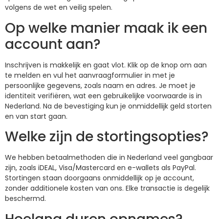
volgens de wet en veilig spelen.
Op welke manier maak ik een
account aan?
Inschrijven is makkelijk en gaat vlot. Klik op de knop om aan
te melden en vul het aanvraagformulier in met je
persoonlijke gegevens, zoals naam en adres. Je moet je
identiteit verifiëren, wat een gebruikelijke voorwaarde is in
Nederland. Na de bevestiging kun je onmiddellijk geld storten
en van start gaan.
Welke zijn de stortingsopties?
We hebben betaalmethoden die in Nederland veel gangbaar
zijn, zoals iDEAL, Visa/Mastercard en e-wallets als PayPal.
Stortingen staan doorgaans onmiddellijk op je account,
zonder additionele kosten van ons. Elke transactie is degelijk
beschermd.