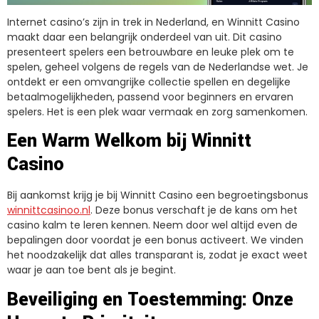
Internet casino’s zijn in trek in Nederland, en Winnitt Casino
maakt daar een belangrijk onderdeel van uit. Dit casino
presenteert spelers een betrouwbare en leuke plek om te
spelen, geheel volgens de regels van de Nederlandse wet. Je
ontdekt er een omvangrijke collectie spellen en degelijke
betaalmogelijkheden, passend voor beginners en ervaren
spelers. Het is een plek waar vermaak en zorg samenkomen.
Een Warm Welkom bij Winnitt
Casino
Bij aankomst krijg je bij Winnitt Casino een begroetingsbonus
winnittcasinoo.nl
. Deze bonus verschaft je de kans om het
casino kalm te leren kennen. Neem door wel altijd even de
bepalingen door voordat je een bonus activeert. We vinden
het noodzakelijk dat alles transparant is, zodat je exact weet
waar je aan toe bent als je begint.
Beveiliging en Toestemming: Onze