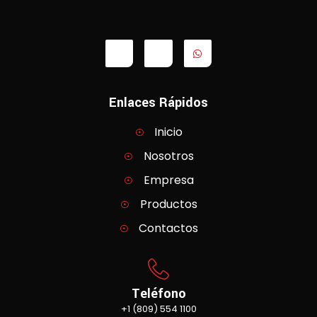
Enlaces Rápidos
Inicio
Nosotros
Empresa
Productos
Contactos
Teléfono
+1 (809) 554 1100