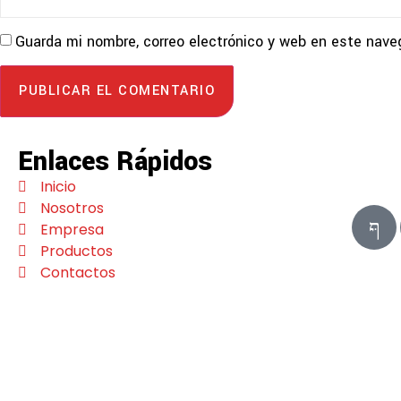
Guarda mi nombre, correo electrónico y web en este nave
Enlaces Rápidos
Inicio
Nosotros
Empresa
Productos
Contactos