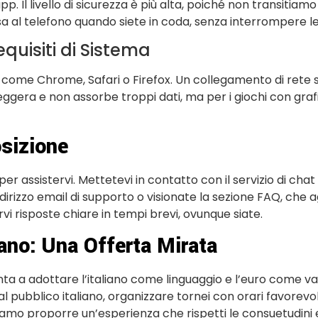
 Il livello di sicurezza è più alta, poiché non transitiamo
a al telefono quando siete in coda, senza interrompere le 
quisiti di Sistema
ti come Chrome, Safari o Firefox. Un collegamento di rete
è leggera e non assorbe troppi dati, ma per i giochi con gra
osizione
per assistervi. Mettetevi in contatto con il servizio di ch
e l’indirizzo email di supporto o visionate la sezione FAQ,
rvi risposte chiare in tempi brevi, ovunque siate.
iano: Una Offerta Mirata
iunta a adottare l’italiano come linguaggio e l’euro come 
ubblico italiano, organizzare tornei con orari favorevoli pe
gliamo proporre un’esperienza che rispetti le consuetudini 