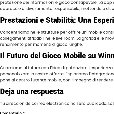
protezione dei informazioni e gioco consapevole. La app c
approccio al divertimento responsabile, mettendo a disposi
Prestazioni e Stabilità: Una Esper
Concentriamo nelle strutture per offrire un' mobile continua
collegamenti affidabili nelle live room. La grafica e le m
rendimento per momenti di gioco lunghe.
Il Futuro del Gioco Mobile su Win
Guardiamo al futuro con l’idea di potenziare l’esperienza 
personalizzare la nostra offerta. Esploriamo l’integrazion
pone al centro l’utente mobile, con l’impegno di rendere Wi
Deja una respuesta
Tu dirección de correo electrónico no será publicada.
Lo
Comentario
*