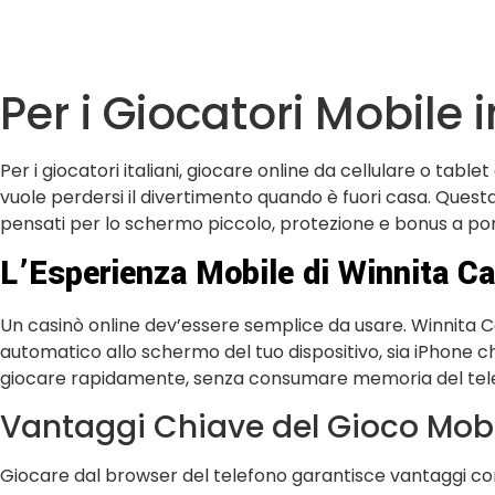
Per i Giocatori Mobile 
Per i giocatori italiani, giocare online da cellulare o ta
vuole perdersi il divertimento quando è fuori casa. Quest
pensati per lo schermo piccolo, protezione e bonus a po
L’Esperienza Mobile di Winnita C
Un casinò online dev’essere semplice da usare. Winnita C
automatico allo schermo del tuo dispositivo, sia iPhone che
giocare rapidamente, senza consumare memoria del tel
Vantaggi Chiave del Gioco Mobi
Giocare dal browser del telefono garantisce vantaggi concr