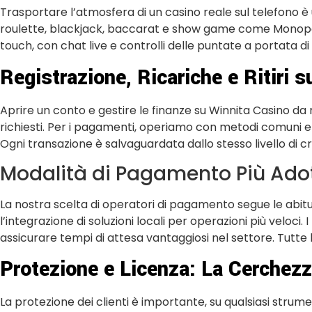
Trasportare l’atmosfera di un casino reale sul telefono è u
roulette, blackjack, baccarat e show game come Monopoly 
touch, con chat live e controlli delle puntate a portata di 
Registrazione, Ricariche e Ritiri
Aprire un conto e gestire le finanze su Winnita Casino da 
richiesti. Per i pagamenti, operiamo con metodi comuni e ga
Ogni transazione è salvaguardata dallo stesso livello di cr
Modalità di Pagamento Più Adotta
La nostra scelta di operatori di pagamento segue le abitud
l’integrazione di soluzioni locali per operazioni più veloc
assicurare tempi di attesa vantaggiosi nel settore. Tutte 
Protezione e Licenza: La Cerchezz
La protezione dei clienti è importante, su qualsiasi strum