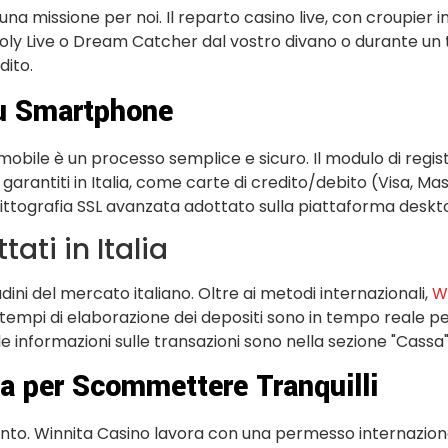
na missione per noi. Il reparto casino live, con croupier i
Live o Dream Catcher dal vostro divano o durante un trag
dito.
 su Smartphone
mobile è un processo semplice e sicuro. Il modulo di regist
rantiti in Italia, come carte di credito/debito (Visa, Maste
ittografia SSL avanzata adottato sulla piattaforma desktop,
ti in Italia
ini del mercato italiano. Oltre ai metodi internazionali,
W
i. I tempi di elaborazione dei depositi sono in tempo reale 
le informazioni sulle transazioni sono nella sezione "Cass
a per Scommettere Tranquilli
ento. Winnita Casino lavora con una permesso internazional