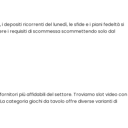
depositi ricorrenti del lunedì, le sfide e i piani fedeltà si
ere i requisiti di scommessa scommettendo solo dal
 fornitori più affidabili del settore. Troviamo slot video con
a categoria giochi da tavolo offre diverse varianti di