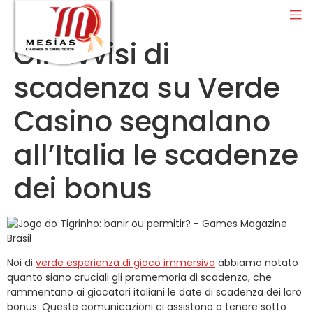
Gli avvisi di
scadenza su Verde
Casino segnalano
all’Italia le scadenze
dei bonus
Noi di
verde esperienza di gioco immersiva
abbiamo notato
quanto siano cruciali gli promemoria di scadenza, che
rammentano ai giocatori italiani le date di scadenza dei loro
bonus. Queste comunicazioni ci assistono a tenere sotto