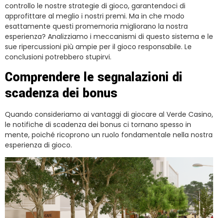
controllo le nostre strategie di gioco, garantendoci di
approfittare al meglio i nostri premi. Ma in che modo
esattamente questi promemoria migliorano la nostra
esperienza? Analizziamo i meccanismi di questo sistema e le
sue ripercussioni più ampie per il gioco responsabile. Le
conclusioni potrebbero stupirvi.
Comprendere le segnalazioni di
scadenza dei bonus
Quando consideriamo ai vantaggi di giocare al Verde Casino,
le notifiche di scadenza dei bonus ci tornano spesso in
mente, poiché ricoprono un ruolo fondamentale nella nostra
esperienza di gioco.