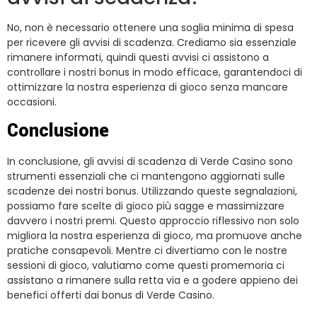
No, non è necessario ottenere una soglia minima di spesa
per ricevere gli avvisi di scadenza. Crediamo sia essenziale
rimanere informati, quindi questi avvisi ci assistono a
controllare i nostri bonus in modo efficace, garantendoci di
ottimizzare la nostra esperienza di gioco senza mancare
occasioni.
Conclusione
In conclusione, gli avvisi di scadenza di Verde Casino sono
strumenti essenziali che ci mantengono aggiornati sulle
scadenze dei nostri bonus. Utilizzando queste segnalazioni,
possiamo fare scelte di gioco più sagge e massimizzare
davvero i nostri premi. Questo approccio riflessivo non solo
migliora la nostra esperienza di gioco, ma promuove anche
pratiche consapevoli. Mentre ci divertiamo con le nostre
sessioni di gioco, valutiamo come questi promemoria ci
assistano a rimanere sulla retta via e a godere appieno dei
benefici offerti dai bonus di Verde Casino.