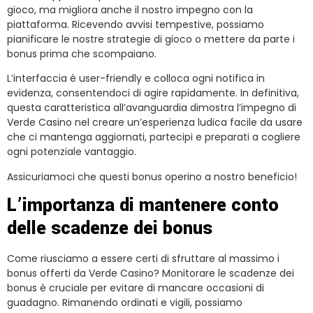
gioco, ma migliora anche il nostro impegno con la
piattaforma. Ricevendo avvisi tempestive, possiamo
pianificare le nostre strategie di gioco o mettere da parte i
bonus prima che scompaiano.
L’interfaccia è user-friendly e colloca ogni notifica in
evidenza, consentendoci di agire rapidamente. In definitiva,
questa caratteristica all’avanguardia dimostra l’impegno di
Verde Casino nel creare un’esperienza ludica facile da usare
che ci mantenga aggiornati, partecipi e preparati a cogliere
ogni potenziale vantaggio.
Assicuriamoci che questi bonus operino a nostro beneficio!
L’importanza di mantenere conto
delle scadenze dei bonus
Come riusciamo a essere certi di sfruttare al massimo i
bonus offerti da Verde Casino? Monitorare le scadenze dei
bonus è cruciale per evitare di mancare occasioni di
guadagno. Rimanendo ordinati e vigili, possiamo