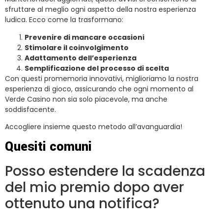
sfruttare al meglio ogni aspetto della nostra esperienza
ludica. Ecco come la trasformano:
Prevenire di mancare occasioni
Stimolare il coinvolgimento
Adattamento dell’esperienza
Semplificazione del processo di scelta
Con questi promemoria innovativi, miglioriamo la nostra
esperienza di gioco, assicurando che ogni momento al
Verde Casino non sia solo piacevole, ma anche
soddisfacente.
Accogliere insieme questo metodo all’avanguardia!
Quesiti comuni
Posso estendere la scadenza
del mio premio dopo aver
ottenuto una notifica?