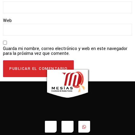
Web
Guarda mi nombre, correo electrónico y web en este navegador
para la próxima vez que comente.