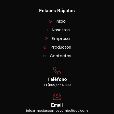
Enlaces Rápidos
Inicio
Nosotros
Empresa
Productos
Contactos
Teléfono
+1 (809) 554 1100
Email
info@mesiascarnesyembutidos.com