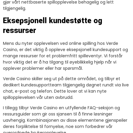
gjør vårt nettbaserte spillopplevelse behagelig og lett
tilgjengelig.
Eksepsjonell kundestøtte og
ressurser
Mens du nyter opplevelsen ved online spilling hos Verde
Casino, er det viktig å oppleve eksepsjonell kundesupport og
mange ressurser for et problemfritt spilleventyr. Vi forstår
hvor viktig det er å ha tilgang til øyeblikkelig hjelp når vi
opplever problemer eller har spørsmål.
Verde Casino skiller seg ut på dette området, og tilbyr et
dedikert kundesupportteam tilgjengelig døgnet rundt via live
chat, e-post og telefon. Dette lover at vi kan nyte
spillopplevelsen vår uten avbrudd.
I tillegg tilbyr Verde Casino en utfyllende FAQ-seksjon og
ressursguider som gir oss sjansen til å finne løsninger
uavhengig. Kombinasjonen av disse elementene gjenspeiler
deres forpliktelse til fornyelse, noe som forbedrer vår
overordnede brukeropplevelse.