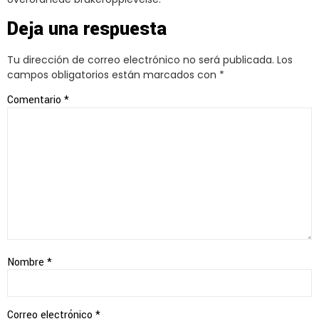
Deja una respuesta
Tu dirección de correo electrónico no será publicada.
Los
campos obligatorios están marcados con
*
Comentario
*
Nombre
*
Correo electrónico
*