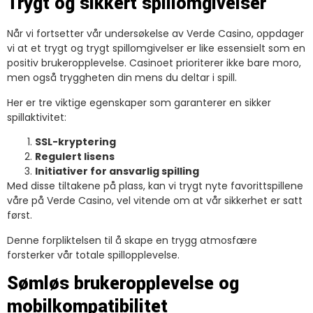
Trygt og sikkert spillomgivelser
Når vi fortsetter vår undersøkelse av Verde Casino, oppdager
vi at et trygt og trygt spillomgivelser er like essensielt som en
positiv brukeropplevelse. Casinoet prioriterer ikke bare moro,
men også tryggheten din mens du deltar i spill.
Her er tre viktige egenskaper som garanterer en sikker
spillaktivitet:
SSL-kryptering
Regulert lisens
Initiativer for ansvarlig spilling
Med disse tiltakene på plass, kan vi trygt nyte favorittspillene
våre på Verde Casino, vel vitende om at vår sikkerhet er satt
først.
Denne forpliktelsen til å skape en trygg atmosfære
forsterker vår totale spillopplevelse.
Sømløs brukeropplevelse og
mobilkompatibilitet