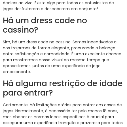
dealers ao vivo. Existe algo para todos os entusiastas de
jogos desfrutarem e descobrirem em conjunto!
Há um dress code no
cassino?
Sim, há um dress code no cassino. Somos incentivados a
nos trajarmos de forma elegante, procurando o balanço
entre sofisticação e comodidade. É uma excelente chance
para mostrarmos nosso visual ao mesmo tempo que
aproveitamos juntos de uma experiência de jogo
emocionante.
Há alguma restrição de idade
para entrar?
Certamente, há limitações etárias para entrar em casas de
jogos. Normalmente, é necessário ter pelo menos 18 anos,
mas checar as normas locais específicas é crucial para
assegurar uma experiência tranquila e prazerosa para todos