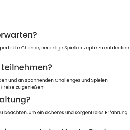
erwarten?
 perfekte Chance, neuartige Spielkonzepte zu entdecken
 teilnehmen?
nden und an spannenden Challenges und Spielen
Preise zu genießen!
taltung?
 zu beachten, um ein sicheres und sorgenfreies Erfahrung