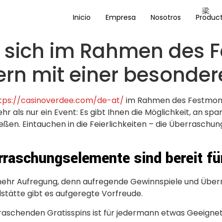
Inicio
Empresa
Nosotros
Produc
 sich im Rahmen des 
lern mit einer besonde
tps://casinoverdee.com/de-at/
im Rahmen des Festmonat
ehr als nur ein Event: Es gibt Ihnen die Möglichkeit, an 
ießen. Eintauchen in die Feierlichkeiten – die Überrasch
raschungselemente sind bereit fü
 mehr Aufregung, denn aufregende Gewinnspiele und Über
stätte gibt es aufgeregte Vorfreude.
rraschenden Gratisspins ist für jedermann etwas Geeigne