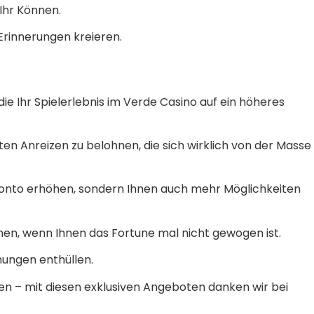
Ihr Können.
Erinnerungen kreieren.
ie Ihr Spielerlebnis im Verde Casino auf ein höheres
ten Anreizen zu belohnen, die sich wirklich von der Masse
r Konto erhöhen, sondern Ihnen auch mehr Möglichkeiten
en, wenn Ihnen das Fortune mal nicht gewogen ist.
nungen enthüllen.
n – mit diesen exklusiven Angeboten danken wir bei