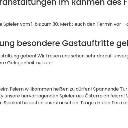
eranstaltungen im Rahmen des 
e Spieler vom 1. bis zum 30. Merkt euch den Termin vor – 
tung besondere Gastauftritte g
anstaltung geben! Wir freuen uns schon sehr darauf, unv
ere Gelegenheit nutzen!
beim Feiern willkommen heißen zu dürfen! Spannende Turni
y unsere hervorragenden Spieler aus Österreich feiern!
Spielenthusiasten auszutauschen. Trage dir den Termin i