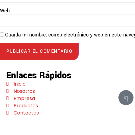
Web
Guarda mi nombre, correo electrónico y web en este nave
Enlaces Rápidos
Inicio
Nosotros
Empresa
Productos
Contactos