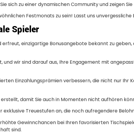
Sie sich zu einer dynamischen Community und zeigen Sie 
wöhnlichen Festmonats zu sein! Lasst uns unvergessliche 
le Spieler
d erfreut, einzigartige Bonusangebote bekannt zu geben, d
ist, und wir sind darauf aus, Ihre Engagement mit angepass
imierten Einzahlungsprämien verbessern, die nicht nur Ih
stellt, damit Sie auch in Momenten nicht aufhören könn
r exklusive Treuestufen an, die noch aufregendere Beloh
höhte Gewinnchancen bei Ihren favorisierten Tischspiele
aft sind.