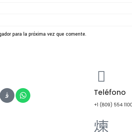
gador para la próxima vez que comente.
Teléfono
+1 (809) 554 110