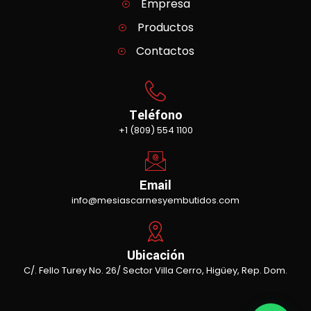
Empresa
Productos
Contactos
Teléfono
+1 (809) 554 1100
Email
info@mesiascarnesyembutidos.com
Ubicación
C/. Fello Turey No. 26/ Sector Villa Cerro, Higüey, Rep. Dom.