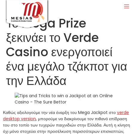
Το Mega Prize
ξεκινάει το Verde
Casino ενεργοποιεί
ένα μεγάλο τζάκποτ για
την Ελλάδα
Καθώς αξιολογούμε την νέα έναρξη του Mega Jackpot στο
verde
desktop version
, μπορούμε να διακρίνουμε τον πιθανό επίδραση
του στο τοπίο των τυχερών παιχνιδιών στην Ελλάδα. Αυτή η κίνηση
όχι μόνο στοχεύει στην προσέλκυση περισσότερων επισκεπτών,