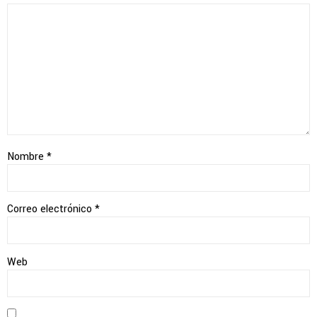
Nombre
*
Correo electrónico
*
Web