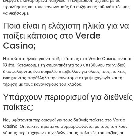
ενεργά σε καθορισμένα παιχνίδια. Η ενημέρωση σχετικά με τις
προωθήσεις και τους κανονισμούς θα αυξήσει τις πιθανότητές μας
να νικήσουμε.
Ποια είναι η ελάχιστη ηλικία για να
παίξει κάποιος στο Verde
Casino;
Η κατώτατη ηλικία για να παίξει κάποιος στο Verde Casino είναι τα
18 έτη. Κατανοούμε τη σημαντικότητα του υπεύθυνου παιχνιδιού,
διασφαλίζοντας ένα ασφαλές περιβάλλον για όλους τους παίκτες,
ενισχύοντας παράλληλα την καινοτομία στην ψυχαγωγία και τη
τήρηση με τους κανονισμούς του κλάδου.
Υπάρχουν περιορισμοί για διεθνείς
παίκτες;
Ναι, υφίστανται περιορισμοί για τους διεθνείς παίκτες στο Verde
Casino. Οι παίκτες πρέπει να συμμορφώνονται με τους τοπικούς
νόμους περί τυχερών παιχνιδιών και τις πολιτικές του καζίνο, οι