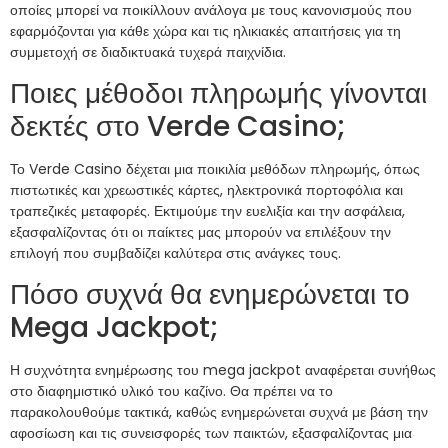
οποίες μπορεί να ποικίλλουν ανάλογα με τους κανονισμούς που
εφαρμόζονται για κάθε χώρα και τις ηλικιακές απαιτήσεις για τη
συμμετοχή σε διαδικτυακά τυχερά παιχνίδια.
Ποιες μέθοδοι πληρωμής γίνονται
δεκτές στο Verde Casino;
Το Verde Casino δέχεται μια ποικιλία μεθόδων πληρωμής, όπως
πιστωτικές και χρεωστικές κάρτες, ηλεκτρονικά πορτοφόλια και
τραπεζικές μεταφορές. Εκτιμούμε την ευελιξία και την ασφάλεια,
εξασφαλίζοντας ότι οι παίκτες μας μπορούν να επιλέξουν την
επιλογή που συμβαδίζει καλύτερα στις ανάγκες τους.
Πόσο συχνά θα ενημερώνεται το
Mega Jackpot;
Η συχνότητα ενημέρωσης του mega jackpot αναφέρεται συνήθως
στο διαφημιστικό υλικό του καζίνο. Θα πρέπει να το
παρακολουθούμε τακτικά, καθώς ενημερώνεται συχνά με βάση την
αφοσίωση και τις συνεισφορές των παικτών, εξασφαλίζοντας μια