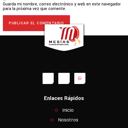
Guarda mi nombre, correo electrónico y web en este navegador
para la próxima vez que comente.
Enlaces Rápidos
Inicio
Nosotros