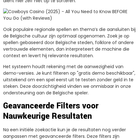
dient hier zelf niet op te sorteren.
Ook populaire regionale spellen en thema’s die aansluiten bij
de Belgische cultuur zijn optimaal opgenomen. Zoek je op
spellen gebaseerd door Belgische steden, folklore of andere
vertrouwde elementen, dan interpreteert de machine die
context en levert hij relevante resultaten.
Het systeem houdt rekening met de aanwezigheid van
demo-versies. Je kunt filteren op "gratis demo beschikbaar",
uitstekend om een spel eerst uit te testen zonder geld in te
steken. Deze doorzichtigheid vinden we onmisbaar in onze
ondersteuning aan de Belgische speler.
Geavanceerde Filters voor
Nauwkeurige Resultaten
Na een initiële zoekactie kun je de resultaten nog verder
aanpassen met geavanceerde filters. Deze filters zijn