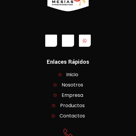
Enlaces Rápidos
Inicio
Nosotros
Empresa
Productos
Contactos