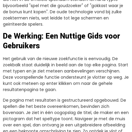
bijvoorbeeld "spel met die goudzoeker" of "gokkast waar je
de bonus kunt kopen". De oude technologie vond bij zulke
zoektermen niets, wat leidde tot lege schermen en
geïrriteerde spelers.
De Werking: Een Nuttige Gids voor
Gebruikers
Het gebruik van de nieuwe zoekfunctie is eenvoudig. De
zoekbalk staat duidelijk in beeld aan de top elke pagina. Start
met typen en je ziet meteen aanbevelingen verschijnen.
Deze voorspellende functie ondersteunt je vlotter op weg. Je
kunt ook meteen op enter klikken om naar de gehele
resultatenpagina te gaan.
De pagina met resultaten is gestructureerd opgebouwd. De
spellen die het beste overeenkomen, bevinden zich
bovenaan. Je ziet in één oogopslag de titel, de maker en een
pictogram dat het speltype toont. Navigeer je met de muis
over een spel, dan ontvang je een uitgebreidere afbeelding
en een beknopte omschrijving te zien. Zo ontdek je vlot of