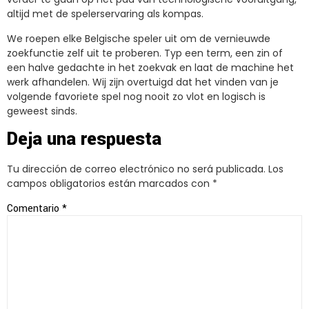
altijd met de spelerservaring als kompas.
We roepen elke Belgische speler uit om de vernieuwde
zoekfunctie zelf uit te proberen. Typ een term, een zin of
een halve gedachte in het zoekvak en laat de machine het
werk afhandelen. Wij zijn overtuigd dat het vinden van je
volgende favoriete spel nog nooit zo vlot en logisch is
geweest sinds.
Deja una respuesta
Tu dirección de correo electrónico no será publicada.
Los
campos obligatorios están marcados con
*
Comentario
*