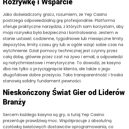
Rozrywkę i Wsparcie
Jako doświadczony gracz, rozumiem, że Yep Casino
postrzega odpowiedzialną grę profesjonalnie. Platforma
oferuje praktyczne narzędzia, z których sam korzystam, aby
moja rozrywka była bezpieczna i kontrolowana. Jestem w
stanie ustawić codzienne, tygodniowe lub miesięczne limity
depozytów, limity czasu gry lub w ogóle wziąć sobie czas na
wytchnienie. Dział pomocy technicznej jest czynny przez
całą dobę, głównie przez czat na żywo i email, a odpowiedzi
są natychmiastowe i merytoryczne. To dowodzi, że kasyno
dba nie tylko o przyciągnięcie klienta, ale także o jego
długofalowe dobre przeżycia. Taka transparentność i troska
stanowią solidny fundament pewności.
Nieskończony Świat Gier od Liderów
Branży
Sercem każdego kasyna są gry, a tutaj Yep Casino
prezentuje prawdziwą moc. Współpracuje z absolutną
czołówką światowych dostawców oprogramowania, co