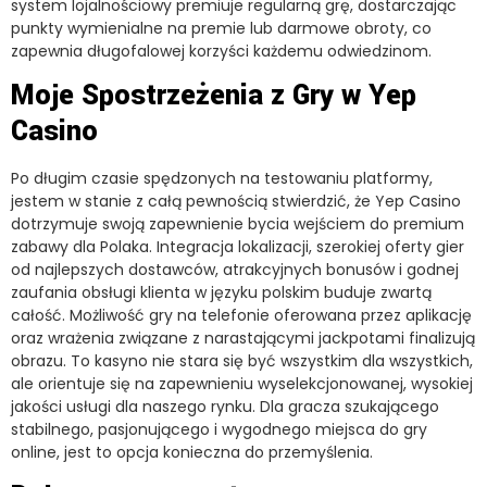
system lojalnościowy premiuje regularną grę, dostarczając
punkty wymienialne na premie lub darmowe obroty, co
zapewnia długofalowej korzyści każdemu odwiedzinom.
Moje Spostrzeżenia z Gry w Yep
Casino
Po długim czasie spędzonych na testowaniu platformy,
jestem w stanie z całą pewnością stwierdzić, że Yep Casino
dotrzymuje swoją zapewnienie bycia wejściem do premium
zabawy dla Polaka. Integracja lokalizacji, szerokiej oferty gier
od najlepszych dostawców, atrakcyjnych bonusów i godnej
zaufania obsługi klienta w języku polskim buduje zwartą
całość. Możliwość gry na telefonie oferowana przez aplikację
oraz wrażenia związane z narastającymi jackpotami finalizują
obrazu. To kasyno nie stara się być wszystkim dla wszystkich,
ale orientuje się na zapewnieniu wyselekcjonowanej, wysokiej
jakości usługi dla naszego rynku. Dla gracza szukającego
stabilnego, pasjonującego i wygodnego miejsca do gry
online, jest to opcja konieczna do przemyślenia.