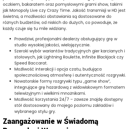
oczkiem, bakaratem oraz pomysłowymi grami show, takimi
jak Monopoly Live czy Crazy Time. Jakość transmisji w HD jest
świetna, a możliwości obstawiania są dostosowane do
różnych budżetów, od niskich do dużych, co powoduje, że
każdy czuje się tu mile widziany.
Prawdziwi, profesjonalni dealerzy obsługujący grę w
studio wysokiej jakości, wielojęzycznie.
Szeroki wybór wariantów tradycyjnych gier karcianych i
stołowych, jak Lightning Roulette, Infinite Blackjack czy
Speed Baccarat.
Możliwość interakcji i opcja czatu, budująca
społecznościową atmosferę i autentyczność rozgrywki.
Nowatorskie formy rozgrywki typu „game show”,
integrujące grę hazardową z widowiskowym formatem
telewizyjnym i wielkimi mnożnikami.
Możliwość korzystania 24/7 – zawsze znajdę dostępny
stół dostosowany do mojego poziomu zakładów i
wybranego stylu gry.
Zaangażowanie w Świadomą