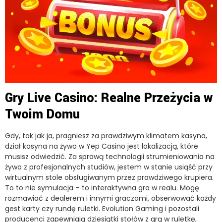
Gry Live Casino: Realne Przeżycia w
Twoim Domu
Gdy, tak jak ja, pragniesz za prawdziwym klimatem kasyna,
dział kasyna na żywo w Yep Casino jest lokalizacją, które
musisz odwiedzić. Za sprawą technologii strumieniowania na
żywo z profesjonalnych studiów, jestem w stanie usiąść przy
wirtualnym stole obsługiwanym przez prawdziwego krupiera.
To to nie symulacja – to interaktywna gra w realu. Mogę
rozmawiać z dealerem i innymi graczami, obserwować każdy
gest karty czy rundę ruletki. Evolution Gaming i pozostali
producenci zapewniają dziesiątki stołów z grą w ruletkę,