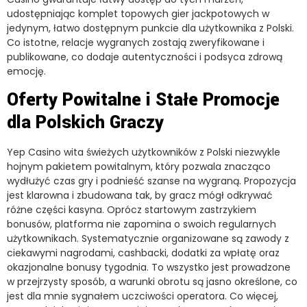
udostępniając komplet topowych gier jackpotowych w
jedynym, łatwo dostępnym punkcie dla użytkownika z Polski.
Co istotne, relacje wygranych zostają zweryfikowane i
publikowane, co dodaje autentyczności i podsyca zdrową
emocję.
Oferty Powitalne i Stałe Promocje
dla Polskich Graczy
Yep Casino wita świeżych użytkowników z Polski niezwykle
hojnym pakietem powitalnym, który pozwala znacząco
wydłużyć czas gry i podnieść szanse na wygraną. Propozycja
jest klarowna i zbudowana tak, by gracz mógł odkrywać
różne części kasyna. Oprócz startowym zastrzykiem
bonusów, platforma nie zapomina o swoich regularnych
użytkownikach. Systematycznie organizowane są zawody z
ciekawymi nagrodami, cashbacki, dodatki za wpłatę oraz
okazjonalne bonusy tygodnia. To wszystko jest prowadzone
w przejrzysty sposób, a warunki obrotu są jasno określone, co
jest dla mnie sygnałem uczciwości operatora. Co więcej,