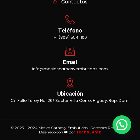
Contactos
Teléfono
+1 (809) 554 1100
Email
info@mesiascarnesyembutidos.com
Ubicación
C/. Fello Turey No. 26/ Sector Villa Cerro, Higüey, Rep. Dom.
© 2023 – 2024 Mesias Carnes y Embutidos | Derechos Reservados |
Diseñado con ❤️ por
TecnoLapiz