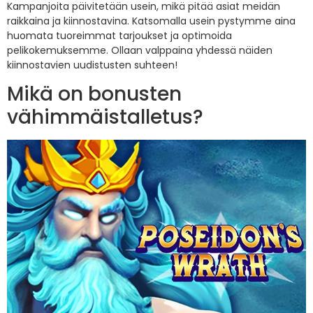
Kampanjoita päivitetään usein, mikä pitää asiat meidän
raikkaina ja kiinnostavina. Katsomalla usein pystymme aina
huomata tuoreimmat tarjoukset ja optimoida
pelikokemuksemme. Ollaan valppaina yhdessä näiden
kiinnostavien uudistusten suhteen!
Mikä on bonusten
vähimmäistalletus?