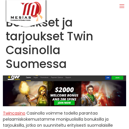
Bonukset ja
tarjoukset Twin
Casinolla
Suomessa
Twincasino
Casinolla voimme todella parantaa
pelaamiskokemustamme monipuolisilla bonuksilla ja
tarjouksilla, jotka on suunniteltu erityisesti suomalaisille