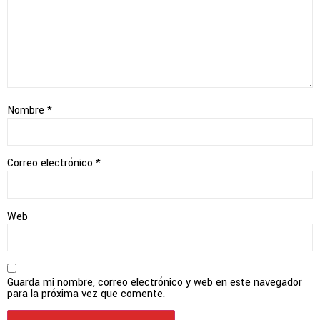
Nombre
*
Correo electrónico
*
Web
Guarda mi nombre, correo electrónico y web en este navegador
para la próxima vez que comente.