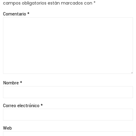
campos obligatorios están marcados con
*
Comentario
*
Nombre
*
Correo electrónico
*
Web