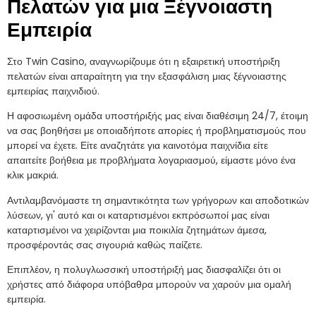
Πελατών για μια Ξέγνοιαστη
Εμπειρία
Στο Twin Casino, αναγνωρίζουμε ότι η εξαιρετική υποστήριξη
πελατών είναι απαραίτητη για την εξασφάλιση μιας ξέγνοιαστης
εμπειρίας παιχνιδιού.
Η αφοσιωμένη ομάδα υποστήριξής μας είναι διαθέσιμη 24/7, έτοιμη
να σας βοηθήσει με οποιαδήποτε απορίες ή προβληματισμούς που
μπορεί να έχετε. Είτε αναζητάτε για καινοτόμα παιχνίδια είτε
απαιτείτε βοήθεια με προβλήματα λογαριασμού, είμαστε μόνο ένα
κλικ μακριά.
Αντιλαμβανόμαστε τη σημαντικότητα των γρήγορων και αποδοτικών
λύσεων, γι' αυτό και οι καταρτισμένοι εκπρόσωποί μας είναι
καταρτισμένοι να χειρίζονται μια ποικιλία ζητημάτων άμεσα,
προσφέροντάς σας σιγουριά καθώς παίζετε.
Επιπλέον, η πολυγλωσσική υποστήριξή μας διασφαλίζει ότι οι
χρήστες από διάφορα υπόβαθρα μπορούν να χαρούν μια ομαλή
εμπειρία.