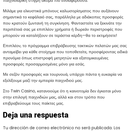
παιχνιδιάρικη στιγμή ακόμα πιο ενδιαφέρουσα.
Μιλάμε για ελκυστικά μπόνους καλωσορίσματος που αυξάνουν
σημαντικά το κεφάλαιό σας, παράλληλα με αδιάκοπες προσφορές
που κρατούν ζωντανή τη συγκίνηση. Φανταστείτε να ξεκινάτε την
περιπέτειά σας με επιπλέον χρήματα ή δωρεάν περιστροφές που
μπορούν να καταλήξουν σε τεράστια κέρδη—θα το εκτιμήσετε!
Επιπλέον, το πρόγραμμα επιβράβευσης τακτικών πελατών μας σας
ανταμείβει για κάθε στοίχημα που τοποθετείτε, προσφέροντας ειδικά
προνόμια όπως επιστροφή μετρητών και εξατομικευμένες
προσφορές προσαρμοσμένες μόνο για εσάς.
Με σεζόν προσφορές και τουρνουά, υπάρχει πάντα η ευκαιρία να
εξελίξουμε μαζί την εμπειρία παιχνιδιού μας.
Στο Twin Casino, κατανοούμε ότι η καινοτομία δεν έγκειται μόνο
στην επιλογή παιχνιδιών μας, αλλά και στον τρόπο που
επιβραβεύουμε τους παίκτες μας.
Deja una respuesta
Tu dirección de correo electrónico no será publicada.
Los