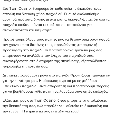
Στο Twin Casino, θεωρούμε ότι κάθε παίκτης δικαιούται έναν
ασφαλή και διαφανή χώρο παιχνιδιού. Γι' αυτό ακολουθούμε
αυστηρά πρότυπα δίκαιης μεταχείρισης, διασφαλίζοντας ότι όλα τα
παιχνίδια επιθεωρούνται τακτικά και πιστοποιούνται για
στοχαστικότητα και εντιμότητα.
Προτρέπουμε όλους τους παίκτες μας να θέτουν όρια όσον αφορά
τον χρόνο και τα δαπάνες τους, προωθώντας μια αρμονική
προσέγγιση στο παιχνίδι. Τα πρωτοποριακά εργαλεία μας σας
επιτρέπουν να αναλάβετε τον έλεγχο του παιχνιδιού σας,
συνεισφέροντας στη διατήρηση της συγκίνησης, εξασφαλίζοντας
παράλληλα την ευτυχία σας.
Δεν επικεντρωνόμαστε μόνο στο παιχνίδι. Φροντίζουμε πραγματικά
για την κοινότητα μας. Η μόρφωση σχετικά με τις μεθόδους
υπεύθυνου παιχνιδιού είναι απαραίτητη και προσφέρουμε πόρους
για να βοηθήσουμε κάθε παίκτη να λαμβάνει συνειδητές επιλογές.
Ελάτε μαζί μας στο Twin Casino, όπου μπορείτε να απολαύσετε
την διασκέδαση σας, ενώ παράλληλα υιοθετείτε τη δικαιοσύνη και
την ευθύνη. Η περιπέτεια σας έχει αξία για εμάς!