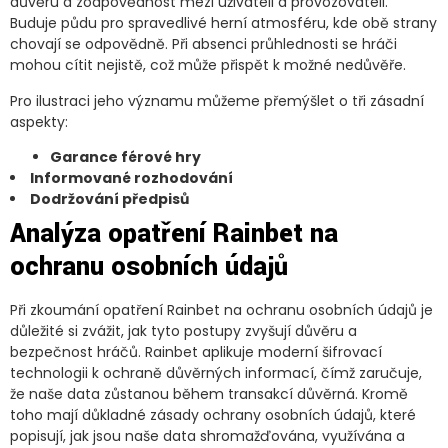
důvěru a zodpovědnost mezi uživateli a provozovateli.
Buduje půdu pro spravedlivé herní atmosféru, kde obě strany
chovají se odpovědně. Při absenci průhlednosti se hráči
mohou cítit nejistě, což může přispět k možné nedůvěře.
Pro ilustraci jeho významu můžeme přemýšlet o tři zásadní
aspekty:
Garance férové hry
Informované rozhodování
Dodržování předpisů
Analýza opatření Rainbet na
ochranu osobních údajů
Při zkoumání opatření Rainbet na ochranu osobních údajů je
důležité si zvážit, jak tyto postupy zvyšují důvěru a
bezpečnost hráčů. Rainbet aplikuje moderní šifrovací
technologii k ochraně důvěrných informací, čímž zaručuje,
že naše data zůstanou během transakcí důvěrná. Kromě
toho mají důkladné zásady ochrany osobních údajů, které
popisují, jak jsou naše data shromažďována, využívána a