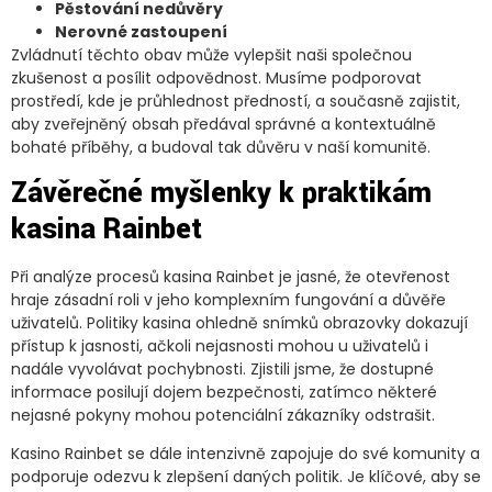
Pěstování nedůvěry
Nerovné zastoupení
Zvládnutí těchto obav může vylepšit naši společnou
zkušenost a posílit odpovědnost. Musíme podporovat
prostředí, kde je průhlednost předností, a současně zajistit,
aby zveřejněný obsah předával správné a kontextuálně
bohaté příběhy, a budoval tak důvěru v naší komunitě.
Závěrečné myšlenky k praktikám
kasina Rainbet
Při analýze procesů kasina Rainbet je jasné, že otevřenost
hraje zásadní roli v jeho komplexním fungování a důvěře
uživatelů. Politiky kasina ohledně snímků obrazovky dokazují
přístup k jasnosti, ačkoli nejasnosti mohou u uživatelů i
nadále vyvolávat pochybnosti. Zjistili jsme, že dostupné
informace posilují dojem bezpečnosti, zatímco některé
nejasné pokyny mohou potenciální zákazníky odstrašit.
Kasino Rainbet se dále intenzivně zapojuje do své komunity a
podporuje odezvu k zlepšení daných politik. Je klíčové, aby se