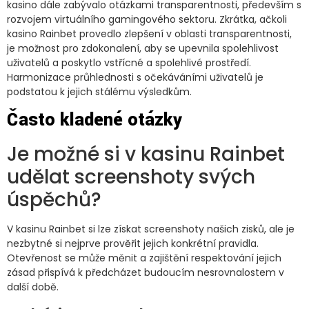
kasino dále zabývalo otázkami transparentnosti, především s
rozvojem virtuálního gamingového sektoru. Zkrátka, ačkoli
kasino Rainbet provedlo zlepšení v oblasti transparentnosti,
je možnost pro zdokonalení, aby se upevnila spolehlivost
uživatelů a poskytlo vstřícné a spolehlivé prostředí.
Harmonizace průhlednosti s očekáváními uživatelů je
podstatou k jejich stálému výsledkům.
Často kladené otázky
Je možné si v kasinu Rainbet
udělat screenshoty svých
úspěchů?
V kasinu Rainbet si lze získat screenshoty našich zisků, ale je
nezbytné si nejprve prověřit jejich konkrétní pravidla.
Otevřenost se může měnit a zajištění respektování jejich
zásad přispívá k předcházet budoucím nesrovnalostem v
další době.