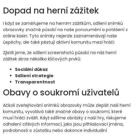
Dopad na herní zážitek
I když se zaměřujeme na herním zážitkům, sdílení snímků
obrazovky značně působí na naše porozumění a potěšení z
online kasin. Tyto snímky nejenže zaznamenávají naše
úspěchy, ale také pěstují aktivní komunitu mezi hráči.
Zjistili jsme, že sdílení screenshotů působí na náš herní
zážitek skrze několika klíčových prvků:
Sociální důkaz
Sdílení strategie
Transparentnost
Obavy o soukromí uživatelů
Ačkoli zveřejňování snímků obrazovky může zlepšit naši herní
komunitu, vyvolává také značné obavy o soukromí, které
musí hráči zvážit. Když sdílíme obrázky z naší hry, riskujeme
odhalení citlivých informací, jako jsou přihlašovací jména,
podrobnosti o zůstatku nebo dokonce individuální