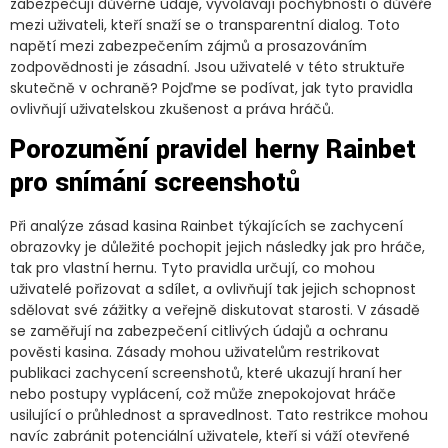
zabezpečují důvěrné údaje, vyvolávají pochybnosti o důvěře
mezi uživateli, kteří snaží se o transparentní dialog. Toto
napětí mezi zabezpečením zájmů a prosazováním
zodpovědnosti je zásadní. Jsou uživatelé v této struktuře
skutečně v ochraně? Pojďme se podívat, jak tyto pravidla
ovlivňují uživatelskou zkušenost a práva hráčů.
Porozumění pravidel herny Rainbet
pro snímání screenshotů
Při analýze zásad kasina Rainbet týkajících se zachycení
obrazovky je důležité pochopit jejich následky jak pro hráče,
tak pro vlastní hernu. Tyto pravidla určují, co mohou
uživatelé pořizovat a sdílet, a ovlivňují tak jejich schopnost
sdělovat své zážitky a veřejně diskutovat starosti. V zásadě
se zaměřují na zabezpečení citlivých údajů a ochranu
pověsti kasina. Zásady mohou uživatelům restrikovat
publikaci zachycení screenshotů, které ukazují hraní her
nebo postupy vyplácení, což může znepokojovat hráče
usilující o průhlednost a spravedlnost. Tato restrikce mohou
navíc zabránit potenciální uživatele, kteří si váží otevřené