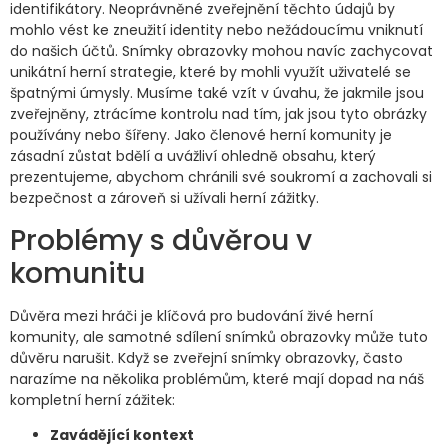
identifikátory. Neoprávněné zveřejnění těchto údajů by
mohlo vést ke zneužití identity nebo nežádoucímu vniknutí
do našich účtů. Snímky obrazovky mohou navíc zachycovat
unikátní herní strategie, které by mohli využít uživatelé se
špatnými úmysly. Musíme také vzít v úvahu, že jakmile jsou
zveřejněny, ztrácíme kontrolu nad tím, jak jsou tyto obrázky
používány nebo šířeny. Jako členové herní komunity je
zásadní zůstat bdělí a uvážliví ohledně obsahu, který
prezentujeme, abychom chránili své soukromí a zachovali si
bezpečnost a zároveň si užívali herní zážitky.
Problémy s důvěrou v
komunitu
Důvěra mezi hráči je klíčová pro budování živé herní
komunity, ale samotné sdílení snímků obrazovky může tuto
důvěru narušit. Když se zveřejní snímky obrazovky, často
narazíme na několika problémům, které mají dopad na náš
kompletní herní zážitek:
Zavádějící kontext