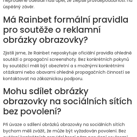
neprodleně odeslali naši apel, že zlepšili pravděpodobnost na
úspěšný závěr.
Má Rainbet formální pravidla
pro soutěže o reklamní
obrázky obrazovky?
Zjistili jsme, že Rainbet neposkytuje oficiální pravidla ohledně
soutěží o propagační screenshoty. Bez konkrétních pokynů
by soutěžící měli být obezřetní a s možnými konkrétními
otázkami nebo obavami ohledně propagačních činností se
kontaktovat na zákaznickou podporu.
Mohu sdílet obrázky
obrazovky na sociálních sítích
bez povolení?
Při úvaze o sdílení obrázků obrazovky na sociálních sítích
bychom měli zvážit, že může být vyžadován povolení. Bez