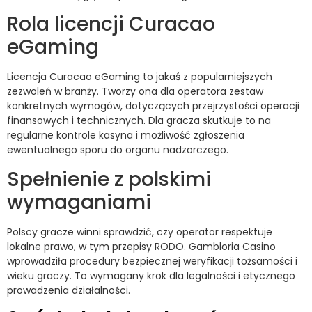
Rola licencji Curacao
eGaming
Licencja Curacao eGaming to jakaś z popularniejszych
zezwoleń w branży. Tworzy ona dla operatora zestaw
konkretnych wymogów, dotyczących przejrzystości operacji
finansowych i technicznych. Dla gracza skutkuje to na
regularne kontrole kasyna i możliwość zgłoszenia
ewentualnego sporu do organu nadzorczego.
Spełnienie z polskimi
wymaganiami
Polscy gracze winni sprawdzić, czy operator respektuje
lokalne prawo, w tym przepisy RODO. Gambloria Casino
wprowadziła procedury bezpiecznej weryfikacji tożsamości i
wieku graczy. To wymagany krok dla legalności i etycznego
prowadzenia działalności.