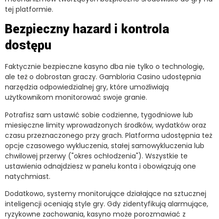
tej platformie.
Bezpieczny hazard i kontrola
dostępu
Faktycznie bezpieczne kasyno dba nie tylko o technologię,
ale też o dobrostan graczy. Gambloria Casino udostępnia
narzędzia odpowiedzialnej gry, które umożliwiają
użytkownikom monitorować swoje granie.
Potrafisz sam ustawić sobie codzienne, tygodniowe lub
miesięczne limity wprowadzonych środków, wydatków oraz
czasu przeznaczonego przy grach. Platforma udostępnia też
opcje czasowego wykluczenia, stałej samowykluczenia lub
chwilowej przerwy ("okres ochłodzenia"). Wszystkie te
ustawienia odnajdziesz w panelu konta i obowiązują one
natychmiast.
Dodatkowo, systemy monitorujące działające na sztucznej
inteligencji oceniają style gry. Gdy zidentyfikują alarmujące,
ryzykowne zachowania, kasyno może porozmawiać z