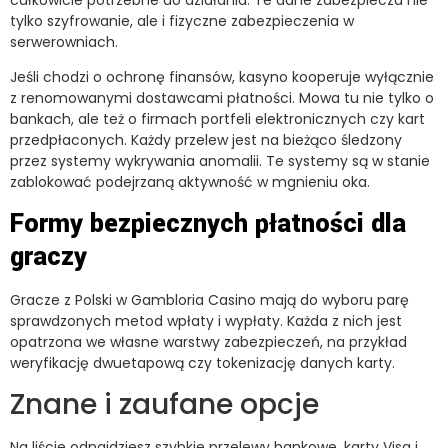
całkowicie potrzebne do działania. Te dane zabezpiecza nie
tylko szyfrowanie, ale i fizyczne zabezpieczenia w
serwerowniach.
Jeśli chodzi o ochronę finansów, kasyno kooperuje wyłącznie
z renomowanymi dostawcami płatności. Mowa tu nie tylko o
bankach, ale też o firmach portfeli elektronicznych czy kart
przedpłaconych. Każdy przelew jest na bieżąco śledzony
przez systemy wykrywania anomalii. Te systemy są w stanie
zablokować podejrzaną aktywność w mgnieniu oka.
Formy bezpiecznych płatności dla
graczy
Gracze z Polski w Gambloria Casino mają do wyboru parę
sprawdzonych metod wpłaty i wypłaty. Każda z nich jest
opatrzona we własne warstwy zabezpieczeń, na przykład
weryfikację dwuetapową czy tokenizację danych karty.
Znane i zaufane opcje
Na liście odnajdziesz szybkie przelewy bankowe, karty Visa i