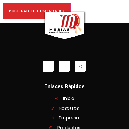
Enlaces Rápidos
Inicio
Nosotros
Empresa
Productos