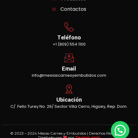
Contactos
Teléfono
+1 (809) 554 1100
Email
info@mesiascarnesyembutidos.com
Ubicación
C/. Fello Turey No. 26/ Sector Villa Cerro, Higüey, Rep. Dom.
© 2023 – 2024 Mesias Carnes y Embutidos | Derechos Reservados |
Diseñado con
por
TecnoLapiz