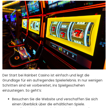
Der Start bei Rainbet Casino ist einfach und legt die
Grundlage für ein aufregendes Spielerlebnis. In nur wenigen
Schritten sind wir vorbereitet, ins Spielgeschehen
einzusteigen. So geht’s:
Besuchen Sie die Website und verschaffen Sie sich
einen Überblick über die erhältlichen Spiele.