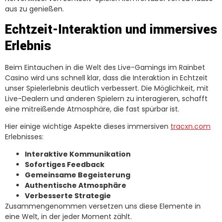
aus zu genießen.
Echtzeit-Interaktion und immersives
Erlebnis
Beim Eintauchen in die Welt des Live-Gamings im Rainbet
Casino wird uns schnell klar, dass die Interaktion in Echtzeit
unser Spielerlebnis deutlich verbessert. Die Möglichkeit, mit
Live-Dealern und anderen Spielern zu interagieren, schafft
eine mitreißende Atmosphäre, die fast spürbar ist.
Hier einige wichtige Aspekte dieses immersiven
tracxn.com
Erlebnisses:
Interaktive Kommunikation
Sofortiges Feedback
Gemeinsame Begeisterung
Authentische Atmosphäre
Verbesserte Strategie
Zusammengenommen versetzen uns diese Elemente in
eine Welt, in der jeder Moment zählt.