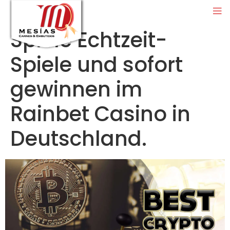
Spiele Echtzeit-
Spiele und sofort
gewinnen im
Rainbet Casino in
Deutschland.