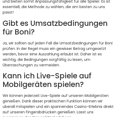
und bieten somit Anpassungsfähigkeit für alle Spieler. Es ist
essentiell, die Methode zu wählen, die am besten zu uns
passt!
Gibt es Umsatzbedingungen
für Boni?
Ja, wir sollten auf jeden Fall die Umsatzbedingungen für Boni
prüfen. In der Regel muss ein gewisser Betrag umgesetzt
werden, bevor eine Auszahlung erlaubt ist. Daher ist es
wichtig, die Bedingungen sorgfältig zu lesen, um
Überraschungen zu vermeiden.
Kann ich Live-Spiele auf
Mobilgeräten spielen?
Wir können jederzeit Live-Spiele auf unseren Mobilgeräten
genießen. Dank dieser praktischen Funktion können wir
überall mitspielen und ein spannendes Casino-Erlebnis direkt
auf unseren Fingerabdrücken genießen. Lasst uns