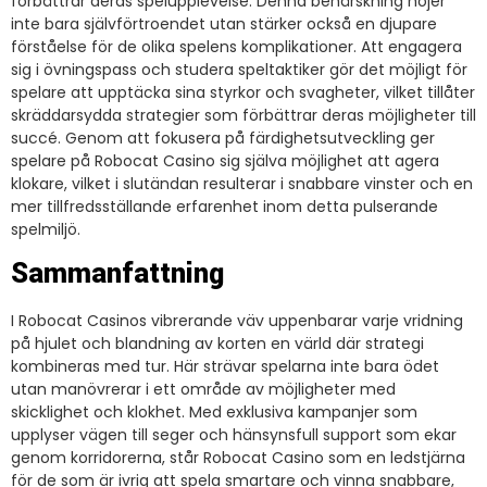
förbättrar deras spelupplevelse. Denna behärskning höjer
inte bara självförtroendet utan stärker också en djupare
förståelse för de olika spelens komplikationer. Att engagera
sig i övningspass och studera speltaktiker gör det möjligt för
spelare att upptäcka sina styrkor och svagheter, vilket tillåter
skräddarsydda strategier som förbättrar deras möjligheter till
succé. Genom att fokusera på färdighetsutveckling ger
spelare på Robocat Casino sig själva möjlighet att agera
klokare, vilket i slutändan resulterar i snabbare vinster och en
mer tillfredsställande erfarenhet inom detta pulserande
spelmiljö.
Sammanfattning
I Robocat Casinos vibrerande väv uppenbarar varje vridning
på hjulet och blandning av korten en värld där strategi
kombineras med tur. Här strävar spelarna inte bara ödet
utan manövrerar i ett område av möjligheter med
skicklighet och klokhet. Med exklusiva kampanjer som
upplyser vägen till seger och hänsynsfull support som ekar
genom korridorerna, står Robocat Casino som en ledstjärna
för de som är ivrig att spela smartare och vinna snabbare,