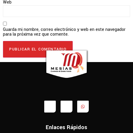
Web
Guarda mi nombre, correo electrónico y web en este navegador
para la próxima vez que comente.
Enlaces Rápidos