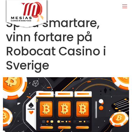
Spela smartare,
vinn fortare på
Robocat Casino i
Sverige