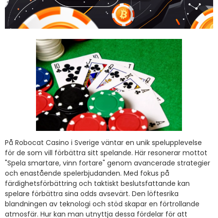
På Robocat Casino i Sverige väntar en unik spelupplevelse
för de som vill förbättra sitt spelande. Här resonerar mottot
"Spela smartare, vinn fortare" genom avancerade strategier
och enastående spelerbjudanden. Med fokus på
färdighetsförbättring och taktiskt beslutsfattande kan
spelare förbättra sina odds avsevärt. Den löftesrika
blandningen av teknologi och stöd skapar en förtrollande
atmosfär. Hur kan man utnyttja dessa fördelar för att