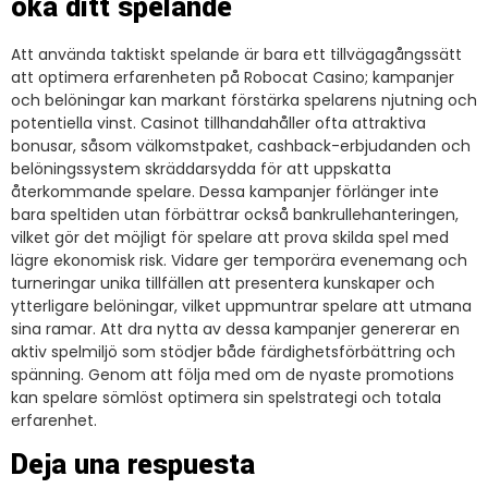
öka ditt spelande
Att använda taktiskt spelande är bara ett tillvägagångssätt
att optimera erfarenheten på Robocat Casino; kampanjer
och belöningar kan markant förstärka spelarens njutning och
potentiella vinst. Casinot tillhandahåller ofta attraktiva
bonusar, såsom välkomstpaket, cashback-erbjudanden och
belöningssystem skräddarsydda för att uppskatta
återkommande spelare. Dessa kampanjer förlänger inte
bara speltiden utan förbättrar också bankrullehanteringen,
vilket gör det möjligt för spelare att prova skilda spel med
lägre ekonomisk risk. Vidare ger temporära evenemang och
turneringar unika tillfällen att presentera kunskaper och
ytterligare belöningar, vilket uppmuntrar spelare att utmana
sina ramar. Att dra nytta av dessa kampanjer genererar en
aktiv spelmiljö som stödjer både färdighetsförbättring och
spänning. Genom att följa med om de nyaste promotions
kan spelare sömlöst optimera sin spelstrategi och totala
erfarenhet.
Deja una respuesta