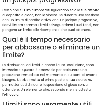
un jackpot progressivo?
Certo che sì. I limiti impostati riguardano solo le tue attività
di deposito e gioco, non le vincite. Se durante una sessione
con un limite di perdita attivo vinci un jackpot progressivo,
ricevi l’intera somma. I limiti salvaguardano i tuoi fondi, non
pongono un limite alle ricompense che puoi ottenere.
Qual è il tempo necessario
per abbassare o eliminare un
limite?
Le diminuzioni dei limiti, e anche l’auto-esclusione, sono
immediate. Questo è essenziale per assicurare una
protezione immediata nel momento in cui senti di averne
bisogno. Slotrize mette al primo posto la tua sicurezza,
permettendoti di ridurre l’esposizione al gioco senza
attendere. Un elemento che, secondo me, ne attesta
l’efficacia.
I limiti sono veramente utili