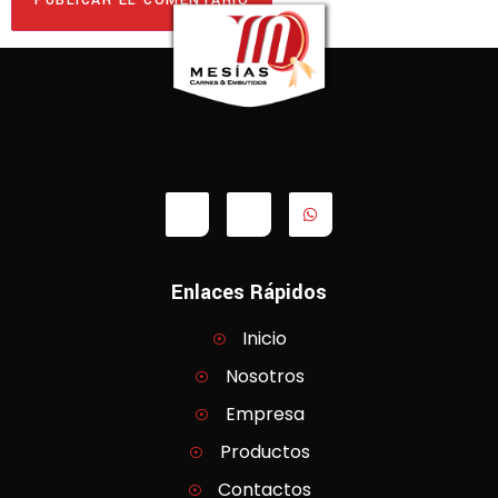
Enlaces Rápidos
Inicio
Nosotros
Empresa
Productos
Contactos