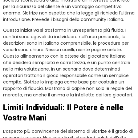
per la sicurezza del cliente è un vantaggio competitivo
enorme. Slotrize non aspetta che la legge gli richieda l’ultima
introduzione. Prevede i bisogni della community italiana.
Questa iniziativa si trasforma in un’esperienza più fluida. I
confini sono agevoli da individuare nell’area personale, le
descrizioni sono in italiano comprensibile, le procedure per
variarli sono chiare. Nessun cavilli, niente pagine celate.
Questo allineamento con le attese del giocatore italiano,
che desidera semplicità e correttezza, è un punto centrale
nella mia valutazione. In un scenario dove determinati
operatori trattano il gioco responsabile come un semplice
compito, Slotrize lo impiega come base per costruire un
rapporto di fiducia. Mostrano di capire non solo le regole del
mercato, ma anche il anima e la intelletto dei loro giocatori.
Limiti Individuali: Il Potere è nelle
Vostre Mani
L’aspetto più convincente del sistema di Slotrize è il grado di
personalizzazione. Non sono limiti standard calati dall’alto.