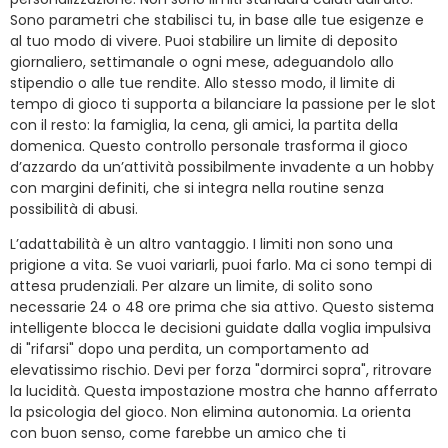
Sono parametri che stabilisci tu, in base alle tue esigenze e
al tuo modo di vivere. Puoi stabilire un limite di deposito
giornaliero, settimanale o ogni mese, adeguandolo allo
stipendio o alle tue rendite. Allo stesso modo, il limite di
tempo di gioco ti supporta a bilanciare la passione per le slot
con il resto: la famiglia, la cena, gli amici, la partita della
domenica. Questo controllo personale trasforma il gioco
d’azzardo da un’attività possibilmente invadente a un hobby
con margini definiti, che si integra nella routine senza
possibilità di abusi.
L’adattabilità è un altro vantaggio. I limiti non sono una
prigione a vita. Se vuoi variarli, puoi farlo. Ma ci sono tempi di
attesa prudenziali. Per alzare un limite, di solito sono
necessarie 24 o 48 ore prima che sia attivo. Questo sistema
intelligente blocca le decisioni guidate dalla voglia impulsiva
di "rifarsi" dopo una perdita, un comportamento ad
elevatissimo rischio. Devi per forza "dormirci sopra", ritrovare
la lucidità. Questa impostazione mostra che hanno afferrato
la psicologia del gioco. Non elimina autonomia. La orienta
con buon senso, come farebbe un amico che ti