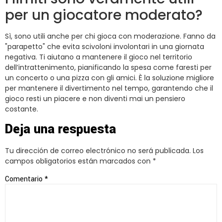
per un giocatore moderato?
Sì, sono utili anche per chi gioca con moderazione. Fanno da
"parapetto" che evita scivoloni involontari in una giornata
negativa. Ti aiutano a mantenere il gioco nel territorio
dell’intrattenimento, pianificando la spesa come faresti per
un concerto o una pizza con gli amici. È la soluzione migliore
per mantenere il divertimento nel tempo, garantendo che il
gioco resti un piacere e non diventi mai un pensiero
costante.
Deja una respuesta
Tu dirección de correo electrónico no será publicada.
Los
campos obligatorios están marcados con
*
Comentario
*