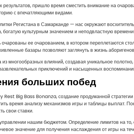
 результатов, пришло время сместить внимание на очарова
сторию с впечатляющими видами.
литки Регистана в Самарканде — нас окружают восхитител
, богатую культурным значением и неподвластную времени 
 очарованы ее очарованием, в котором переплетаются сто
ивленные базары позволяют заглянуть в жизнь аборигенов
а из многообразных влияний, создавая уникальное полотно,
развлекательных приключений и насыщенных воспоминани
ения больших побед
 Rest Big Bass Bonanza, создание продуманной стратегии
тить время анализу механизмов игры и таблицы выплат. П
ь свои ставки.
управлении нашим бюджетом. Определение лимитов на то, 
чевое значение для получения наслаждения от игры на те