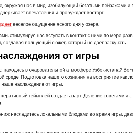
е, окружая нас в мир, изобилующий богатыми пейзажами и 
черкивает впечатления и пробуждает восторг.
здает
веселое ощущение ясного дня у озера.
и, стимулируя нас вступать в контакт с ними по мере раз
 создавая волнующий сюжет, который не дает заскучать.
наслаждения от игры
сс, находясь в очаровательной атмосфере Узбекистана? В
й среде. Подготовка нашего сознания на восприятие как ло
 наше наслаждение от игры.
перативный геймплей создает азарт. Деление советами и 
.
ения: насладитесь локальными блюдами во время игры, да
тами и свежими функциями игры дает возможность нам пол