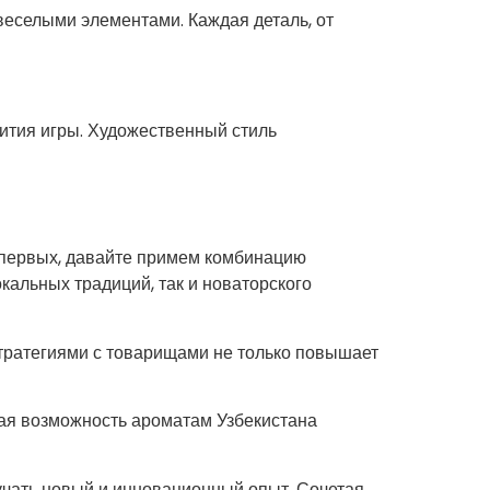
веселыми элементами. Каждая деталь, от
вития игры. Художественный стиль
о-первых, давайте примем комбинацию
кальных традиций, так и новаторского
стратегиями с товарищами не только повышает
вая возможность ароматам Узбекистана
учать новый и инновационный опыт. Сочетая