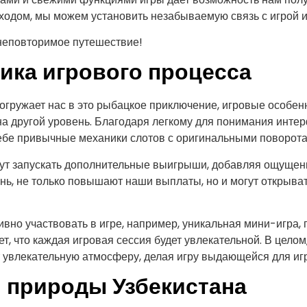
дходом, мы можем установить незабываемую связь с игрой 
 неповторимое путешествие!
ика игрового процесса
огружает нас в это рыбацкое приключение, игровые особенн
а другой уровень. Благодаря легкому для понимания инт
ебе привычные механики слотов с оригинальными поворота
огут запускать дополнительные выигрыши, добавляя ощуще
унь, не только повышают наши выплаты, но и могут открыват
вно участвовать в игре, например, уникальная мини-игра, 
т, что каждая игровая сессия будет увлекательной. В цело
 увлекательную атмосферу, делая игру выдающейся для иг
 природы Узбекистана