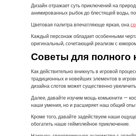
Дизайн отражает суть приключений на природ
анимированных рыбок до блестящей воды, под
Цветовая палитра впечатляюще яркая, она
со
Каждый персонаж обладает особенными чертам
оригинальный, сочетающий реализм с юмором,
Советы для полного 
Как действительно вникнуть в игровой проце
традиционных и новейших элементов в игрово
дизайна слотов может существенно увеличить
Далее, давайте изучим мощь комьюнити — коо
наши умения, но и расширяет наш общий опыт
Кроме того, давайте задействуем наши ощущ
обогатить наше геймплейное приключение.
Наконец, своевременное знакомство с апдей