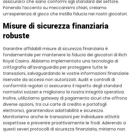
assicurarci che siano conformi agli standard del settore.
Ponendo l’accento su meccanismi chiari, creiamo
un’esperienza di gioco che instilla fiducia nei nostri giocatori.
Misure di sicurezza finanziaria
robuste
Garantire affidabili misure di sicurezza finanziaria è
fondamentale per mantenere la fiducia dei giocatori di Rich
Royal Casino. Abbiamo implementato una tecnologia di
crittografia all’avanguardia per proteggere tutte le
transazioni, salvaguardando le vostre informazioni finanziarie
riservate da accessi non autorizzati. Audit e controlli di
conformità regolari ci assicurano il rispetto degli standard
normativi svizzeri e migliorano la nostra integrità operativa.
Inoltre, utilizziamo gateway di pagamento sicuri che offrono
diverse opzioni, tra cui carte di credito e portafogli
elettronici, garantendovi adattabilità e sicurezza.
Monitoriamo anche le transazioni per individuare attività
sospettose e prevenire proattivamente le frodi. Aderendo a
questi severi protocolli di sicurezza finanziaria, miriamo non