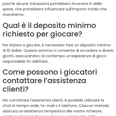
poiché alcune transazioni potrebbero incorrere in delle
spese, che potrebbero influenzare sull’importo totale che
riceveremo.
Qual è il deposito minimo
richiesto per giocare?
Per iniziare a giocare, è necessario fare un deposito minimo
di 10 dollari. Questa somma ci consente di accedere a diversi
giochi, assicurandoci al contempo un’esperienza di gioco
responsabile fin dall’inizio.
Come possono i giocatori
contattare l’assistenza
clienti?
Per contattare l’assistenza clienti, è possibile utilizzare la
chat in tempo reale, l’e-mail o il telefono. Ciascun metodo
assicura un’assistenza tempestiva alle nostre richieste,