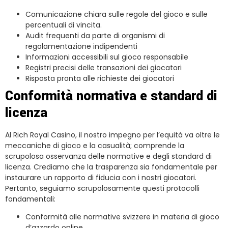
Comunicazione chiara sulle regole del gioco e sulle
percentuali di vincita.
Audit frequenti da parte di organismi di
regolamentazione indipendenti
Informazioni accessibili sul gioco responsabile
Registri precisi delle transazioni dei giocatori
Risposta pronta alle richieste dei giocatori
Conformità normativa e standard di
licenza
Al Rich Royal Casino, il nostro impegno per l’equità va oltre le
meccaniche di gioco e la casualità; comprende la
scrupolosa osservanza delle normative e degli standard di
licenza. Crediamo che la trasparenza sia fondamentale per
instaurare un rapporto di fiducia con i nostri giocatori.
Pertanto, seguiamo scrupolosamente questi protocolli
fondamentali:
Conformità alle normative svizzere in materia di gioco
d’azzardo online.