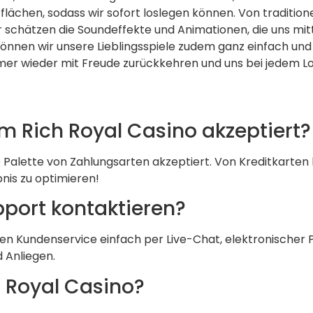
hen, sodass wir sofort loslegen können. Von traditionel
ir schätzen die Soundeffekte und Animationen, die uns mit
nnen wir unsere Lieblingsspiele zudem ganz einfach und 
immer wieder mit Freude zurückkehren und uns bei jedem L
 Rich Royal Casino akzeptiert?
 Palette von Zahlungsarten akzeptiert. Von Kreditkarten bi
nis zu optimieren!
pport kontaktieren?
en Kundenservice einfach per Live-Chat, elektronischer Po
 Anliegen.
h Royal Casino?