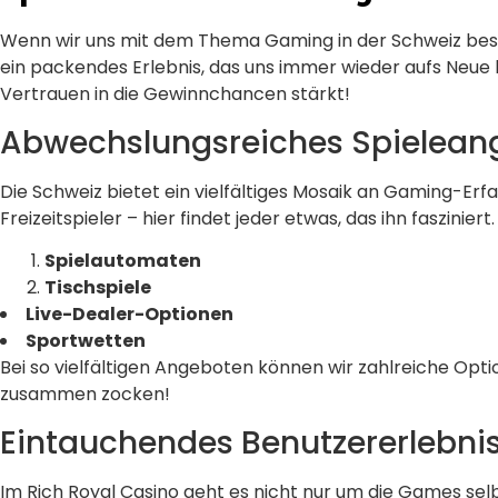
Wenn wir uns mit dem Thema Gaming in der Schweiz besch
ein packendes Erlebnis, das uns immer wieder aufs Neue b
Vertrauen in die Gewinnchancen stärkt!
Abwechslungsreiches Spielean
Die Schweiz bietet ein vielfältiges Mosaik an Gaming-Erf
Freizeitspieler – hier findet jeder etwas, das ihn faszini
Spielautomaten
Tischspiele
Live-Dealer-Optionen
Sportwetten
Bei so vielfältigen Angeboten können wir zahlreiche Opt
zusammen zocken!
Eintauchendes Benutzererlebni
Im Rich Royal Casino geht es nicht nur um die Games se