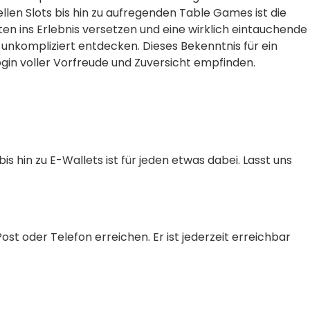
len Slots bis hin zu aufregenden Table Games ist die
ten ins Erlebnis versetzen und eine wirklich eintauchende
unkompliziert entdecken. Dieses Bekenntnis für ein
ogin voller Vorfreude und Zuversicht empfinden.
s hin zu E-Wallets ist für jeden etwas dabei. Lasst uns
st oder Telefon erreichen. Er ist jederzeit erreichbar