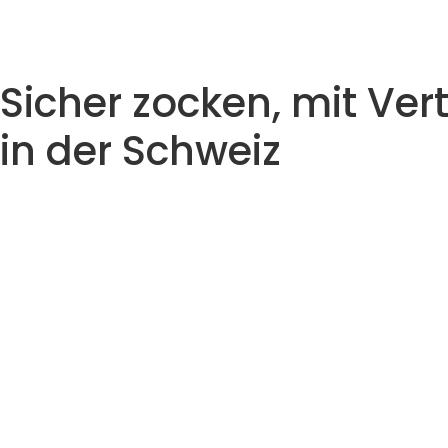
Sicher zocken, mit Ver
in der Schweiz