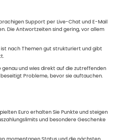
rsprachigen Support per Live-Chat und E-Mail
. Die Antwortzeiten sind gering, vor allem
 ist nach Themen gut strukturiert und gibt
t.
genau und wies direkt auf die zutreffenden
seitigt Probleme, bevor sie auftauchen.
pielten Euro erhalten Sie Punkte und steigen
e Auszahlungslimits und besondere Geschenke
inen momentanen Status und die nächsten