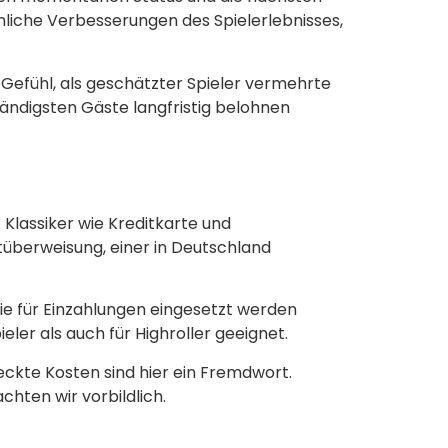
liche Verbesserungen des Spielerlebnisses,
 Gefühl, als geschätzter Spieler vermehrte
tändigsten Gäste langfristig belohnen
Klassiker wie Kreditkarte und
rtüberweisung, einer in Deutschland
ie für Einzahlungen eingesetzt werden
eler als auch für Highroller geeignet.
eckte Kosten sind hier ein Fremdwort.
hten wir vorbildlich.