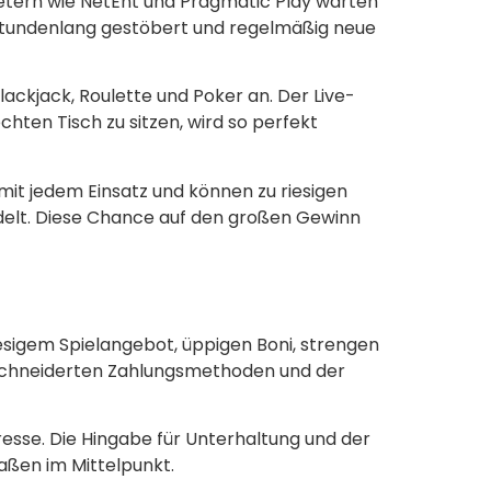
ietern wie NetEnt und Pragmatic Play warten
n stundenlang gestöbert und regelmäßig neue
ackjack, Roulette und Poker an. Der Live-
hten Tisch zu sitzen, wird so perfekt
 mit jedem Einsatz und können zu riesigen
elt. Diese Chance auf den großen Gewinn
esigem Spielangebot, üppigen Boni, strengen
schneiderten Zahlungsmethoden und der
dresse. Die Hingabe für Unterhaltung und der
aßen im Mittelpunkt.