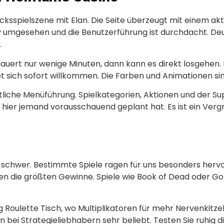
ücksspielszene mit Elan. Die Seite überzeugt mit einem akt
v umgesehen und die Benutzerführung ist durchdacht. Deut
.
uert nur wenige Minuten, dann kann es direkt losgehen. Di
 sich sofort willkommen. Die Farben und Animationen sin
tliche Menüführung. Spielkategorien, Aktionen und der Su
 hier jemand vorausschauend geplant hat. Es ist ein Vergn
 schwer. Bestimmte Spiele ragen für uns besonders hervor
en die größten Gewinne. Spiele wie Book of Dead oder Go
g Roulette Tisch, wo Multiplikatoren für mehr Nervenkitz
n bei Strategieliebhabern sehr beliebt. Testen Sie ruhig d