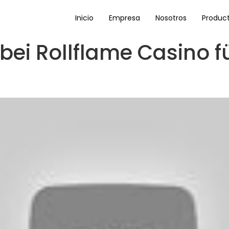
Inicio
Empresa
Nosotros
Produc
bei Rollflame Casino f