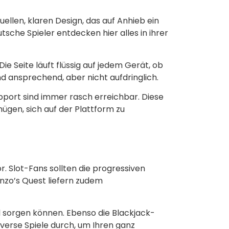
uellen, klaren Design, das auf Anhieb ein
sche Spieler entdecken hier alles in ihrer
e Seite läuft flüssig auf jedem Gerät, ob
d ansprechend, aber nicht aufdringlich.
pport sind immer rasch erreichbar. Diese
ügen, sich auf der Plattform zu
. Slot-Fans sollten die progressiven
nzo’s Quest liefern zudem
el sorgen können. Ebenso die Blackjack-
iverse Spiele durch, um Ihren ganz