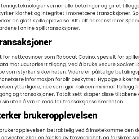
ingsteknologier verner alle betalinger og gir et tilleggs 
yrker klarhet og integritet i monetære transaksjoner. Spi
erker en glatt spillopplevelse. Alt i alt demonstrerer Sp
rdene i online spilltransaksjoner.
transaksjoner
lt for nettcasinoer som Robocat Casino, spesielt for spil
ata mot uautorisert tilgang. Ved å bruke Secure Socket L
e som styrker sikkerheten. Videre er pålitelige betalingspo
 monetære informasjon forblir beskyttet. Hyppige sikkerh
telsen ytterligere, noe som gjør risikoen minimal. I tillegg
ang og transaksjoner. Totalt sett skaper disse tiltakene et 
n sin uten å være redd for transaksjonssikkerheten.
terker brukeropplevelsen
 brukeropplevelsen betraktelig ved å imøtekomme den d
til gevinster øker en følelse av troverdighet, og forsikrer