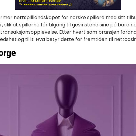
mer nettspilllandskapet for norske spillere med sitt ti
 slik at spillerne får tilgang til gevinstene sine på bar
ri transaksjonsopplevelse. Etter hvert som bransjen foran
redshet og tillit. Hva betyr dette for fremtiden til nettcas
Norge