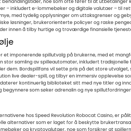
ehandlingstider, noe som ofte fører til at utbetalinger 
– inkludert e-lommebøker og digitale valutaer – til rette 
 mye, med tydelig opplysninger om uttaksgrenser og gebyre
iske løsninger, brukerorienterte policyer og raske peng
r innen å tilby hurtige og troværdige finansielle tjenester
ølje
 et imponerende spillutvalg på brukerne, med et mangfold
stor samling av spilleautomater, inkludert tradisjonelle h
 dem. Bordspillfans vil sette pris på det store utvalget, s
volution live dealer-spill, og tilbyr en immersiv opplevelse
aterer kontinuerlig biblioteket sitt med nye titler og inno
g begynnere som søker adrenalin og nye spillutfordringer
lternativene hos Speed Revolution Robocat Casino, er påli
ielle alternativer som er laget for å beskytte brukertran
ommebøker og kryptovalutaer, noe som forsikrer at spille