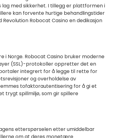
lag med sikkerhet. I tillegg er plattformen i
llere kan forvente hurtige behandlingstider
eed Revolution Robocat Casino en dedikasjon
lere i Norge. Robocat Casino bruker moderne
ayer (SSL)-protokoller oppretter det en
rtaler integrert for å legge til rette for
etsrevisjoner og overholdelse av
 fremmes tofaktorautentisering for å gi et
trygt spillmiljø, som gir spillere
agens etterspørselen etter umiddelbar
 spillerne om at deres monetære