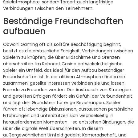
Spielatmosphäre, sondern fördert auch langfristige
Verbindungen zwischen den Teilnehmern.
Beständige Freundschaften
aufbauen
Obwohl Gaming oft als solitäre Beschäftigung beginnt,
besitzt es die erstaunliche Fähigkeit, Verbindungen zwischen
Spielern zu knüpfen, die über Bildschirme und Grenzen
überschreiten. Im Robocat Casino entwickeln belgische
Spieler ein Umfeld, das ideal für den Aufbau beständiger
Freundschaften ist. In der aktiven Atmosphäre finden sie
zusammen, geteilte Interessen verbinden sie und lassen
Fremde zu Freunden werden. Der Austausch von Strategien
und geteilten Erfolgen fördert ein Gefühl der Verbundenheit
und legt den Grundstein für enge Beziehungen. Spieler
führen oft lebendige Diskussionen, austauschen persönliche
Erfahrungen und unterstützen sich wechselseitig in
herausfordernden Momenten – so entstehen Bindungen, die
über die digitale Welt überschreiten. In diesem
außergewöhnlichen Umfeld gedeiht Kameradschaft, und