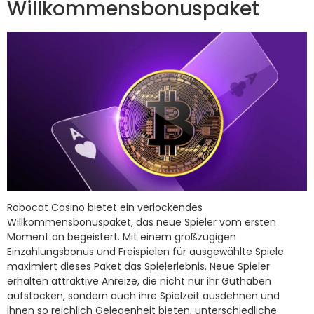
Willkommensbonuspaket
Robocat Casino bietet ein verlockendes
Willkommensbonuspaket, das neue Spieler vom ersten
Moment an begeistert. Mit einem großzügigen
Einzahlungsbonus und Freispielen für ausgewählte Spiele
maximiert dieses Paket das Spielerlebnis. Neue Spieler
erhalten attraktive Anreize, die nicht nur ihr Guthaben
aufstocken, sondern auch ihre Spielzeit ausdehnen und
ihnen so reichlich Gelegenheit bieten, unterschiedliche