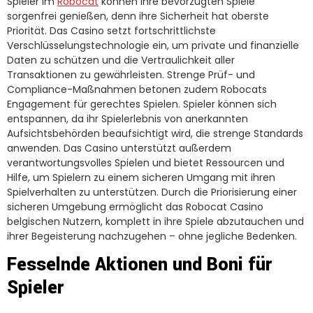
Spieler im
Robocat
können ihre bevorzugten Spiele
sorgenfrei genießen, denn ihre Sicherheit hat oberste
Priorität. Das Casino setzt fortschrittlichste
Verschlüsselungstechnologie ein, um private und finanzielle
Daten zu schützen und die Vertraulichkeit aller
Transaktionen zu gewährleisten. Strenge Prüf- und
Compliance-Maßnahmen betonen zudem Robocats
Engagement für gerechtes Spielen. Spieler können sich
entspannen, da ihr Spielerlebnis von anerkannten
Aufsichtsbehörden beaufsichtigt wird, die strenge Standards
anwenden. Das Casino unterstützt außerdem
verantwortungsvolles Spielen und bietet Ressourcen und
Hilfe, um Spielern zu einem sicheren Umgang mit ihren
Spielverhalten zu unterstützen. Durch die Priorisierung einer
sicheren Umgebung ermöglicht das Robocat Casino
belgischen Nutzern, komplett in ihre Spiele abzutauchen und
ihrer Begeisterung nachzugehen – ohne jegliche Bedenken.
Fesselnde Aktionen und Boni für
Spieler