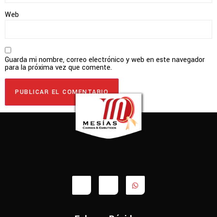
Web
Guarda mi nombre, correo electrónico y web en este navegador
para la próxima vez que comente.