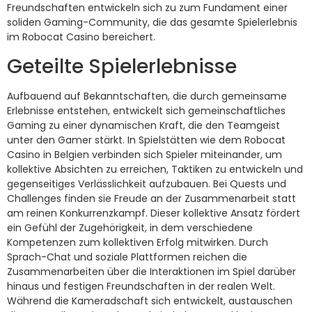
Freundschaften entwickeln sich zu zum Fundament einer
soliden Gaming-Community, die das gesamte Spielerlebnis
im Robocat Casino bereichert.
Geteilte Spielerlebnisse
Aufbauend auf Bekanntschaften, die durch gemeinsame
Erlebnisse entstehen, entwickelt sich gemeinschaftliches
Gaming zu einer dynamischen Kraft, die den Teamgeist
unter den Gamer stärkt. In Spielstätten wie dem Robocat
Casino in Belgien verbinden sich Spieler miteinander, um
kollektive Absichten zu erreichen, Taktiken zu entwickeln und
gegenseitiges Verlässlichkeit aufzubauen. Bei Quests und
Challenges finden sie Freude an der Zusammenarbeit statt
am reinen Konkurrenzkampf. Dieser kollektive Ansatz fördert
ein Gefühl der Zugehörigkeit, in dem verschiedene
Kompetenzen zum kollektiven Erfolg mitwirken. Durch
Sprach-Chat und soziale Plattformen reichen die
Zusammenarbeiten über die Interaktionen im Spiel darüber
hinaus und festigen Freundschaften in der realen Welt.
Während die Kameradschaft sich entwickelt, austauschen