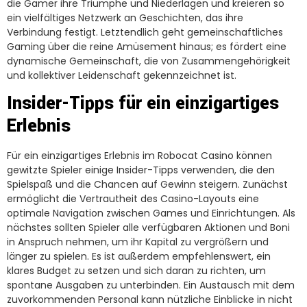
die Gamer ihre Triumphe und Niederlagen und kreieren so
ein vielfältiges Netzwerk an Geschichten, das ihre
Verbindung festigt. Letztendlich geht gemeinschaftliches
Gaming über die reine Amüsement hinaus; es fördert eine
dynamische Gemeinschaft, die von Zusammengehörigkeit
und kollektiver Leidenschaft gekennzeichnet ist.
Insider-Tipps für ein einzigartiges
Erlebnis
Für ein einzigartiges Erlebnis im Robocat Casino können
gewitzte Spieler einige Insider-Tipps verwenden, die den
Spielspaß und die Chancen auf Gewinn steigern. Zunächst
ermöglicht die Vertrautheit des Casino-Layouts eine
optimale Navigation zwischen Games und Einrichtungen. Als
nächstes sollten Spieler alle verfügbaren Aktionen und Boni
in Anspruch nehmen, um ihr Kapital zu vergrößern und
länger zu spielen. Es ist außerdem empfehlenswert, ein
klares Budget zu setzen und sich daran zu richten, um
spontane Ausgaben zu unterbinden. Ein Austausch mit dem
zuvorkommenden Personal kann nützliche Einblicke in nicht