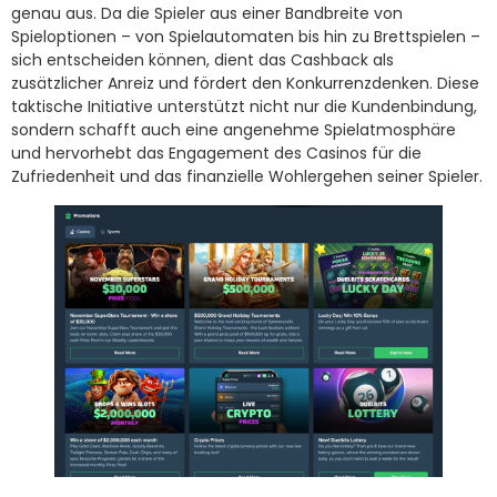
genau aus. Da die Spieler aus einer Bandbreite von
Spieloptionen – von Spielautomaten bis hin zu Brettspielen –
sich entscheiden können, dient das Cashback als
zusätzlicher Anreiz und fördert den Konkurrenzdenken. Diese
taktische Initiative unterstützt nicht nur die Kundenbindung,
sondern schafft auch eine angenehme Spielatmosphäre
und hervorhebt das Engagement des Casinos für die
Zufriedenheit und das finanzielle Wohlergehen seiner Spieler.