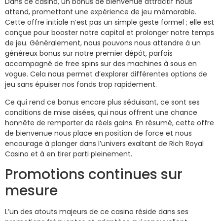
Dans ce casino, un bonus de bienvenue attractif nous
attend, promettant une expérience de jeu mémorable.
Cette offre initiale n’est pas un simple geste formel ; elle est
conçue pour booster notre capital et prolonger notre temps
de jeu. Généralement, nous pouvons nous attendre à un
généreux bonus sur notre premier dépôt, parfois
accompagné de free spins sur des machines à sous en
vogue. Cela nous permet d’explorer différentes options de
jeu sans épuiser nos fonds trop rapidement.
Ce qui rend ce bonus encore plus séduisant, ce sont ses
conditions de mise aisées, qui nous offrent une chance
honnête de remporter de réels gains. En résumé, cette offre
de bienvenue nous place en position de force et nous
encourage à plonger dans l’univers exaltant de Rich Royal
Casino et à en tirer parti pleinement.
Promotions continues sur
mesure
L’un des atouts majeurs de ce casino réside dans ses