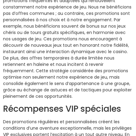
promotions fréquentes et adaptées qui renouvellent
constamment notre expérience de jeu. Nous ne bénéficions
pas d’offres communes ; au contraire, ces promotions sont
personnalisées à nos choix et à notre engagement. Par
exemple, nous bénéficions souvent de bonus sur nos jeux
chéris ou de tours gratuits spécifiques, en harmonie avec
nos usages de jeu. Ces promotions nous encouragent à
découvrir de nouveaux jeux tout en honorant notre fidélité,
instaurant ainsi une interaction dynamique avec le casino.
De plus, des offres temporaires à durée limitée nous
retiennent en haleine et nous incitent à revenir
fréquemment. Cette stratégie considérée des promotions
optimise non seulement notre expérience de jeu, mais
consolide également le sens d’appartenance à une groupe,
grâce au échange de astuces et de tactiques pour exploiter
pleinement de ces opportunités.
Récompenses VIP spéciales
Des promotions régulières et personnalisées créent les
conditions d’une aventure exceptionnelle, mais les privilèges
VIP exclusives portent l’excitation à un tout autre niveau. En