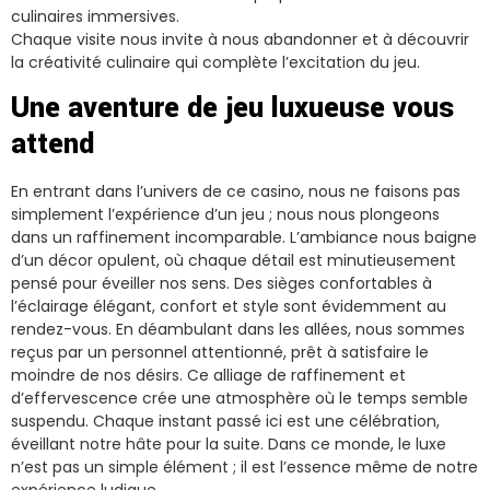
culinaires immersives.
Chaque visite nous invite à nous abandonner et à découvrir
la créativité culinaire qui complète l’excitation du jeu.
Une aventure de jeu luxueuse vous
attend
En entrant dans l’univers de ce casino, nous ne faisons pas
simplement l’expérience d’un jeu ; nous nous plongeons
dans un raffinement incomparable. L’ambiance nous baigne
d’un décor opulent, où chaque détail est minutieusement
pensé pour éveiller nos sens. Des sièges confortables à
l’éclairage élégant, confort et style sont évidemment au
rendez-vous. En déambulant dans les allées, nous sommes
reçus par un personnel attentionné, prêt à satisfaire le
moindre de nos désirs. Ce alliage de raffinement et
d’effervescence crée une atmosphère où le temps semble
suspendu. Chaque instant passé ici est une célébration,
éveillant notre hâte pour la suite. Dans ce monde, le luxe
n’est pas un simple élément ; il est l’essence même de notre
expérience ludique.