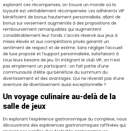
explorant ces récompenses, on trouve un monde où la
loyauté est véritablement récompensée. Les adhérents VIP
bénéficient de bonus hautement personnalisés, allant de
bonus sur versement augmentés à des propositions de
remboursement remarquables qui augmentent
considérablement leur fonds. L’accès réservé aux jeux à
mises élevés et aux compétitions privés garantit un
sentiment de respect et de estime. Sans négliger l’accueil
de luxe proposé et l’support personnalisée, satisfaisant à
tous leurs besoins de jeu. En intégrant le club VIP, on n’est
pas simplement un participant ; on fait partie d’une
communauté d’élite qui bénéficie du summum du
divertissement et des avantages. Qui ne rêverait pas d’une
aventure de divertissement aussi exceptionnelle ?
Un voyage culinaire au-delà de la
salle de jeux
En explorant l’expérience gastronomique du complexe, nous
découvrirons des expériences gastronomiques raffinées qui