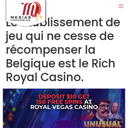
Le établissement de
jeu qui ne cesse de
récompenser la
Belgique est le Rich
Royal Casino.