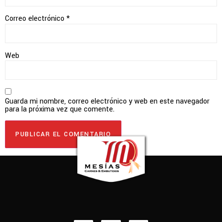
Correo electrónico
*
Web
Guarda mi nombre, correo electrónico y web en este navegador
para la próxima vez que comente.