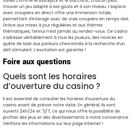
variés comme le blackjack et le baccarat, chacun peut
trouver un jeu adapté à ses goûts et à son niveau. L’espace
avec croupiers en direct offre une immersion totale,
permettant d’interagir avec de vrais croupiers en temps réel.
Grâce aux mises à jour régulières et aux thèmes
thématiques, l’ennui n’est jamais au rendez-vous. Ce casino
s’adresse véritablement à tous les joueurs, des novices en
quête de loisir aux parieurs chevronnés à la recherche d’un
défi stimulant. L’excitation est garantie !
Foire aux questions
Quels sont les horaires
d’ouverture du casino ?
Il est essentiel de consulter les horaires d’ouverture du
casino avant de prévoir notre visite. En général, ils sont
ouverts 24h/24 et 7j/7, ce qui nous offre la possibilité de
profiter des jeux et des divertissements à notre convenance.
Vérifions les informations sur leur page internet !