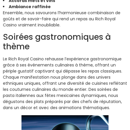
Accords mets et vins
Ambiance raffinée
Ensemble, nous savourons l’harmonieuse combinaison de
goûts et de savoir-faire qui rend un repas au Rich Royal
Casino vraiment inoubliable.
Soirées gastronomiques à
thème
Le Rich Royal Casino rehausse l’expérience gastronomique
grâce à ses événements culinaires à thème, offrant un
périple gustatif captivant qui dépasse les repas classiques.
Chaque manifestation nous plonge dans des univers
ethniques uniques, offrant une diversité de cuisines reflétant
les coutumes culinaires du monde entier. Des soirées de
pasta italiennes aux fêtes mexicaines dynamiques, nous
dégustons des plats préparés par des chefs de réputation,
dans un décor et avec des animations thématiques.