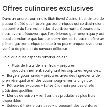
Offres culinaires exclusives
Dans un endroit comme le Rich Royal Casino, il est simple de
passer à côté des trésors gastronomiques qui se dissimulent
au centre de l’animation des divertissements. Cependant,
nous avons découvert que l’expérience gastronomique y est
aussi stimulante que les jeux eux-mêmes. Le casino offre un
périple gastronomique unique à ne pas manquer, avec une
variété de plats et de saveurs délicieux.
Voici quelques aspects remarquables :
Plats de fruits de mer frais – préparés
quotidiennement, soulignant les captures régionales.
Burgers gourmands – préparés avec des ingrédients de
première qualité et des accompagnements originaux.
Pâtisseries exquises – faites à la main par des chefs
pâtissiers qualifiés.
Menus de saison – reflétant les produits les plus frais
disponibles.
Soirées à thème culinaires – proposant des aventures