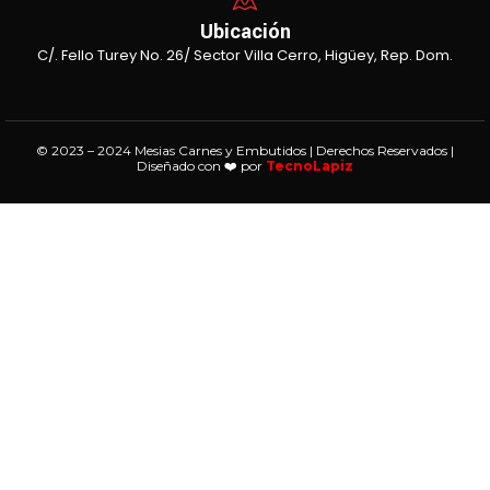
Ubicación
C/. Fello Turey No. 26/ Sector Villa Cerro, Higüey, Rep. Dom.
© 2023 – 2024 Mesias Carnes y Embutidos | Derechos Reservados |
Diseñado con ❤️ por
TecnoLapiz