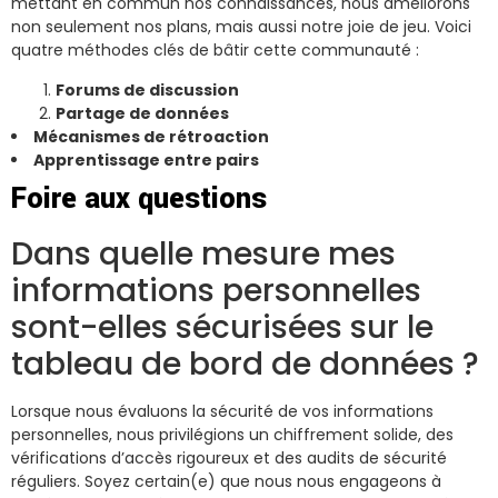
mettant en commun nos connaissances, nous améliorons
non seulement nos plans, mais aussi notre joie de jeu. Voici
quatre méthodes clés de bâtir cette communauté :
Forums de discussion
Partage de données
Mécanismes de rétroaction
Apprentissage entre pairs
Foire aux questions
Dans quelle mesure mes
informations personnelles
sont-elles sécurisées sur le
tableau de bord de données ?
Lorsque nous évaluons la sécurité de vos informations
personnelles, nous privilégions un chiffrement solide, des
vérifications d’accès rigoureux et des audits de sécurité
réguliers. Soyez certain(e) que nous nous engageons à