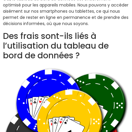
optimisé pour les appareils mobiles. Nous pouvons y accéder
aisément sur nos smartphones ou tablettes, ce qui nous
permet de rester en ligne en permanence et de prendre des
décisions informées, où que nous soyons.
Des frais sont-ils liés à
l’utilisation du tableau de
bord de données ?