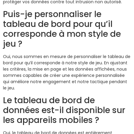
protéger vos données contre tout intrusion non autorisé.
Puis-je personnaliser le
tableau de bord pour qu’il
corresponde à mon style de
jeu ?
Oui, nous sommes en mesure de personnaliser le tableau de
bord pour qu’il corresponde à notre style de jeu. En ajustant
les critères, la mise en page et les données affichées, nous
sommes capables de créer une expérience personnalisée
qui améliore notre engagement et notre tactique pendant
le jeu.
Le tableau de bord de
données est-il disponible sur
les appareils mobiles ?
Oui, le tableau de bord de données est entièrement