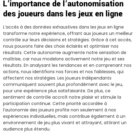
L’importance de l’autonomisation
des joueurs dans les jeux en ligne
L’accès à des données exhaustives dans les jeux en ligne
transforme notre expérience, offrant aux joueurs un meilleur
contrôle sur leurs décisions et stratégies. Grâce à cet accès,
nous pouvons faire des choix éclairés et optimiser nos
résultats. Cette autonomie augmente notre sensation de
maîtrise, car nous modelons activement notre jeu et ses
résultats. En analysant les tendances et en comprenant nos
actions, nous identifions nos forces et nos faiblesses, qui
affectent nos stratégies. Les joueurs indépendants
communiquent souvent plus profondément avec le jeu,
pour une expérience plus satisfaisante. De plus, ce
sentiment de contrôle accroît notre plaisir et stimule la
participation continue. Cette priorité accordée à
l’autonomie des joueurs profite non seulement à nos
expériences individuelles, mais contribue également à un
environnement de jeu plus vivant et attrayant, attirant un
audience plus étendu.