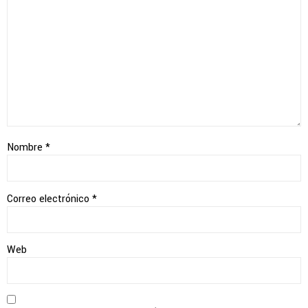
Nombre
*
Correo electrónico
*
Web