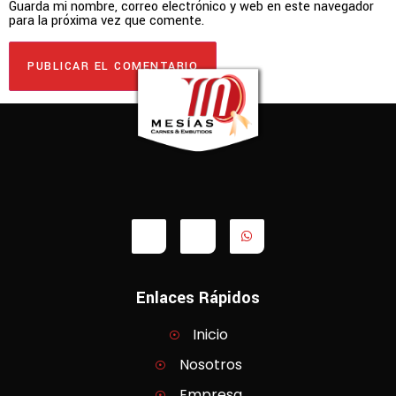
Guarda mi nombre, correo electrónico y web en este navegador
para la próxima vez que comente.
Enlaces Rápidos
Inicio
Nosotros
Empresa