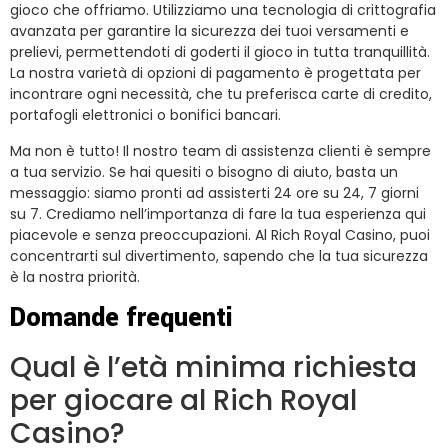
gioco che offriamo. Utilizziamo una tecnologia di crittografia
avanzata per garantire la sicurezza dei tuoi versamenti e
prelievi, permettendoti di goderti il gioco in tutta tranquillità.
La nostra varietà di opzioni di pagamento è progettata per
incontrare ogni necessità, che tu preferisca carte di credito,
portafogli elettronici o bonifici bancari.
Ma non è tutto! Il nostro team di assistenza clienti è sempre
a tua servizio. Se hai quesiti o bisogno di aiuto, basta un
messaggio: siamo pronti ad assisterti 24 ore su 24, 7 giorni
su 7. Crediamo nell’importanza di fare la tua esperienza qui
piacevole e senza preoccupazioni. Al Rich Royal Casino, puoi
concentrarti sul divertimento, sapendo che la tua sicurezza
è la nostra priorità.
Domande frequenti
Qual è l’età minima richiesta
per giocare al Rich Royal
Casino?