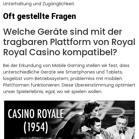
Unterhaltung und Zugänglichkeit.
Oft gestellte Fragen
Welche Geräte sind mit der
tragbaren Plattform von Royal
Royal Casino kompatibel?
Bei der Erkundung von Mobile Gaming stellen wir fest, dass
unterschiedliche Geräte wie Smartphones und Tablets,
losgelöst vom Betriebssystem, problemlos mit mobilen
Plattformen funktionieren. Diese Übereinstimmung optimiert
unser Spielerlebnis, egal, wo wir spielen wollen.