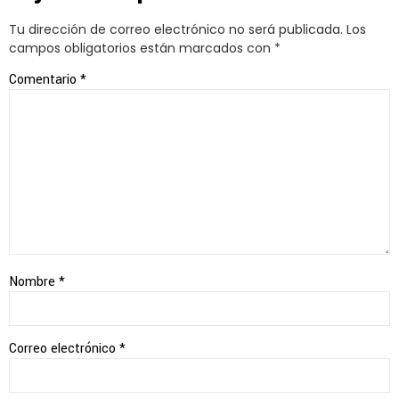
Tu dirección de correo electrónico no será publicada.
Los
campos obligatorios están marcados con
*
Comentario
*
Nombre
*
Correo electrónico
*