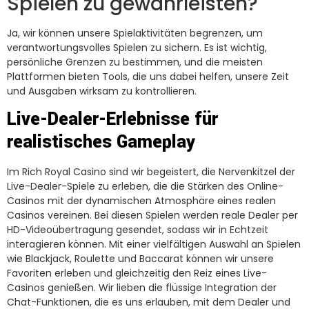
Spielen zu gewährleisten?
Ja, wir können unsere Spielaktivitäten begrenzen, um
verantwortungsvolles Spielen zu sichern. Es ist wichtig,
persönliche Grenzen zu bestimmen, und die meisten
Plattformen bieten Tools, die uns dabei helfen, unsere Zeit
und Ausgaben wirksam zu kontrollieren.
Live-Dealer-Erlebnisse für
realistisches Gameplay
Im Rich Royal Casino sind wir begeistert, die Nervenkitzel der
Live-Dealer-Spiele zu erleben, die die Stärken des Online-
Casinos mit der dynamischen Atmosphäre eines realen
Casinos vereinen. Bei diesen Spielen werden reale Dealer per
HD-Videoübertragung gesendet, sodass wir in Echtzeit
interagieren können. Mit einer vielfältigen Auswahl an Spielen
wie Blackjack, Roulette und Baccarat können wir unsere
Favoriten erleben und gleichzeitig den Reiz eines Live-
Casinos genießen. Wir lieben die flüssige Integration der
Chat-Funktionen, die es uns erlauben, mit dem Dealer und