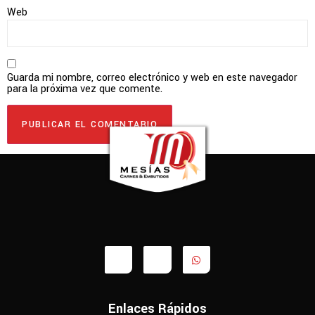
Web
Guarda mi nombre, correo electrónico y web en este navegador
para la próxima vez que comente.
Enlaces Rápidos