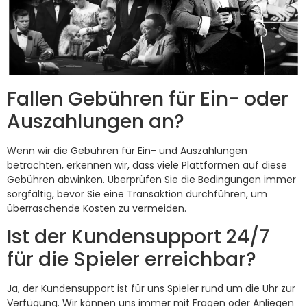
Fallen Gebühren für Ein- oder
Auszahlungen an?
Wenn wir die Gebühren für Ein- und Auszahlungen
betrachten, erkennen wir, dass viele Plattformen auf diese
Gebühren abwinken. Überprüfen Sie die Bedingungen immer
sorgfältig, bevor Sie eine Transaktion durchführen, um
überraschende Kosten zu vermeiden.
Ist der Kundensupport 24/7
für die Spieler erreichbar?
Ja, der Kundensupport ist für uns Spieler rund um die Uhr zur
Verfügung. Wir können uns immer mit Fragen oder Anliegen