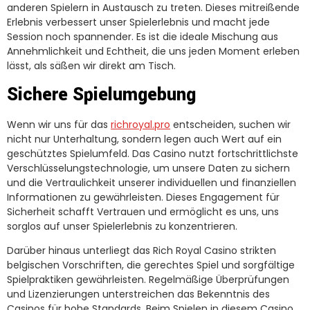
anderen Spielern in Austausch zu treten. Dieses mitreißende
Erlebnis verbessert unser Spielerlebnis und macht jede
Session noch spannender. Es ist die ideale Mischung aus
Annehmlichkeit und Echtheit, die uns jeden Moment erleben
lässt, als säßen wir direkt am Tisch.
Sichere Spielumgebung
Wenn wir uns für das
richroyal.pro
entscheiden, suchen wir
nicht nur Unterhaltung, sondern legen auch Wert auf ein
geschütztes Spielumfeld. Das Casino nutzt fortschrittlichste
Verschlüsselungstechnologie, um unsere Daten zu sichern
und die Vertraulichkeit unserer individuellen und finanziellen
Informationen zu gewährleisten. Dieses Engagement für
Sicherheit schafft Vertrauen und ermöglicht es uns, uns
sorglos auf unser Spielerlebnis zu konzentrieren.
Darüber hinaus unterliegt das Rich Royal Casino strikten
belgischen Vorschriften, die gerechtes Spiel und sorgfältige
Spielpraktiken gewährleisten. Regelmäßige Überprüfungen
und Lizenzierungen unterstreichen das Bekenntnis des
Casinos für hohe Standards. Beim Spielen in diesem Casino