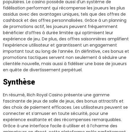
populaires. Le casino possède aussi d’un système de
fidélisation performant qui récompense les joueurs les plus
assidus avec des avantages uniques, tels que des offres de
cashback et des offres personnalisées. Grâce à un planning
de promotions actif, les joueurs peuvent fréquemment
bénéficier d’offres à durée limitée qui optimisent leur
expérience de jeu. De plus, des offres saisonnières amplifient
l’expérience utilisateur et garantissent un engagement
important tout au long de l’année. En définitive, ces bonus et
promotions tactiques servent non seulement à séduire une
clientèle nouvelle, mais aussi à fidéliser une base de joueurs
en quête de divertissement perpétuel.
Synthèse
En résumé, Rich Royal Casino présente une gamme
fascinante de jeux de salle de jeux, des bonus attractifs et
des choix de paiement efficaces. Les utilisateurs peuvent se
connecter et s’amuser en toute sécurité, pour une
expérience exaltante et des récompenses remarquables.
Grâce à une interface facile à utiliser et à l’charme des
animateurs en direct, cette plateforme mêle parfaitement