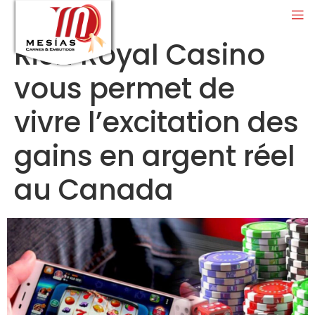
Rich Royal Casino
vous permet de
vivre l’excitation des
gains en argent réel
au Canada