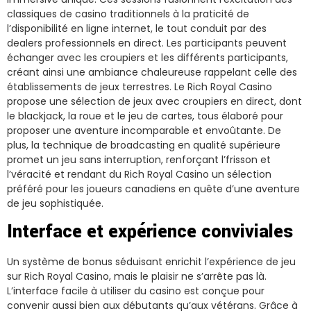
classiques de casino traditionnels à la praticité de
l’disponibilité en ligne internet, le tout conduit par des
dealers professionnels en direct. Les participants peuvent
échanger avec les croupiers et les différents participants,
créant ainsi une ambiance chaleureuse rappelant celle des
établissements de jeux terrestres. Le Rich Royal Casino
propose une sélection de jeux avec croupiers en direct, dont
le blackjack, la roue et le jeu de cartes, tous élaboré pour
proposer une aventure incomparable et envoûtante. De
plus, la technique de broadcasting en qualité supérieure
promet un jeu sans interruption, renforçant l’frisson et
l’véracité et rendant du Rich Royal Casino un sélection
préféré pour les joueurs canadiens en quête d’une aventure
de jeu sophistiquée.
Interface et expérience conviviales
Un système de bonus séduisant enrichit l’expérience de jeu
sur Rich Royal Casino, mais le plaisir ne s’arrête pas là.
L’interface facile à utiliser du casino est conçue pour
convenir aussi bien aux débutants qu’aux vétérans. Grâce à