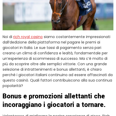
Noi di
rich royal casino
siamo costantemente impressionati
dall’dedizione della piattaforma nel pagare le premi ai
giocatori in Italia. Le sue tassi di pagamento senza pari
creano un clima di confidenza e lealtà, fondamentale per
un’esperienza di scommessa di successo. Ma c’è molto di
più da scoprire oltre alle semplici vittorie. Con una grande
selezione di intrattenimenti e bonus allettanti, è chiaro
perché i giocatori italiani continuino ad essere affascinati da
questo casinò. Quali fattori contribuiscono alla sua continua
popolarità?
Bonus e promozioni allettanti che
incoraggiano i giocatori a tornare.