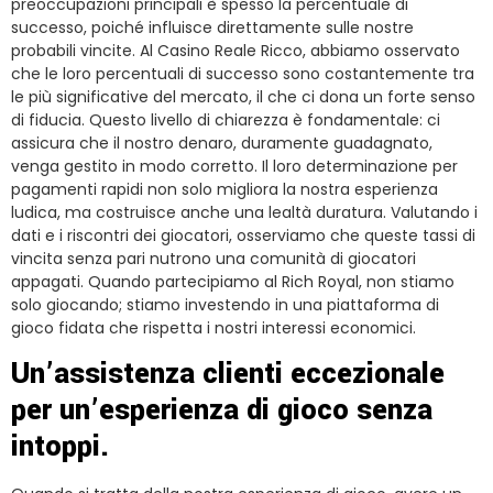
preoccupazioni principali è spesso la percentuale di
successo, poiché influisce direttamente sulle nostre
probabili vincite. Al Casino Reale Ricco, abbiamo osservato
che le loro percentuali di successo sono costantemente tra
le più significative del mercato, il che ci dona un forte senso
di fiducia. Questo livello di chiarezza è fondamentale: ci
assicura che il nostro denaro, duramente guadagnato,
venga gestito in modo corretto. Il loro determinazione per
pagamenti rapidi non solo migliora la nostra esperienza
ludica, ma costruisce anche una lealtà duratura. Valutando i
dati e i riscontri dei giocatori, osserviamo che queste tassi di
vincita senza pari nutrono una comunità di giocatori
appagati. Quando partecipiamo al Rich Royal, non stiamo
solo giocando; stiamo investendo in una piattaforma di
gioco fidata che rispetta i nostri interessi economici.
Un’assistenza clienti eccezionale
per un’esperienza di gioco senza
intoppi.