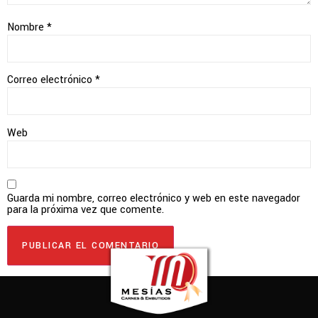
Nombre
*
Correo electrónico
*
Web
Guarda mi nombre, correo electrónico y web en este navegador
para la próxima vez que comente.