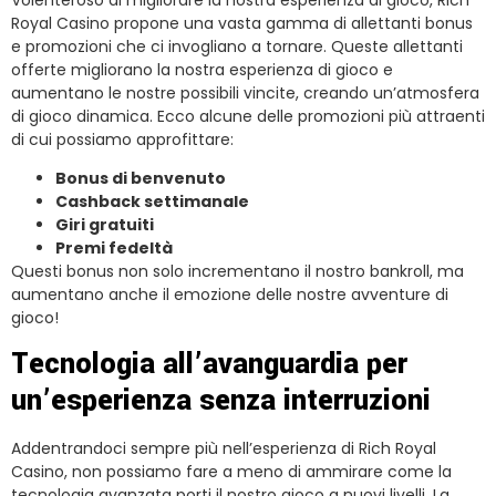
Volenteroso di migliorare la nostra esperienza di gioco, Rich
Royal Casino propone una vasta gamma di allettanti bonus
e promozioni che ci invogliano a tornare. Queste allettanti
offerte migliorano la nostra esperienza di gioco e
aumentano le nostre possibili vincite, creando un’atmosfera
di gioco dinamica. Ecco alcune delle promozioni più attraenti
di cui possiamo approfittare:
Bonus di benvenuto
Cashback settimanale
Giri gratuiti
Premi fedeltà
Questi bonus non solo incrementano il nostro bankroll, ma
aumentano anche il emozione delle nostre avventure di
gioco!
Tecnologia all’avanguardia per
un’esperienza senza interruzioni
Addentrandoci sempre più nell’esperienza di Rich Royal
Casino, non possiamo fare a meno di ammirare come la
tecnologia avanzata porti il nostro gioco a nuovi livelli. La