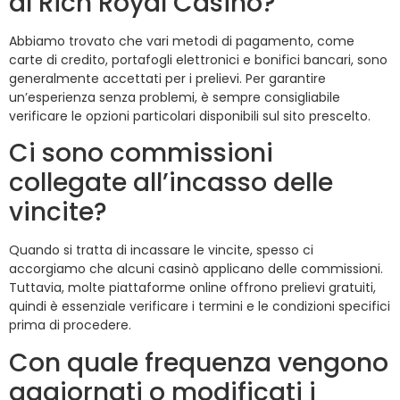
al Rich Royal Casino?
Abbiamo trovato che vari metodi di pagamento, come
carte di credito, portafogli elettronici e bonifici bancari, sono
generalmente accettati per i prelievi. Per garantire
un’esperienza senza problemi, è sempre consigliabile
verificare le opzioni particolari disponibili sul sito prescelto.
Ci sono commissioni
collegate all’incasso delle
vincite?
Quando si tratta di incassare le vincite, spesso ci
accorgiamo che alcuni casinò applicano delle commissioni.
Tuttavia, molte piattaforme online offrono prelievi gratuiti,
quindi è essenziale verificare i termini e le condizioni specifici
prima di procedere.
Con quale frequenza vengono
aggiornati o modificati i