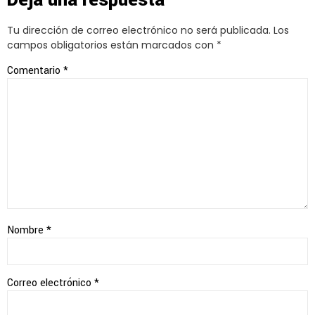
Deja una respuesta
Tu dirección de correo electrónico no será publicada.
Los
campos obligatorios están marcados con
*
Comentario
*
Nombre
*
Correo electrónico
*