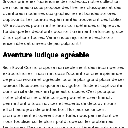
Si vous préfériez l’adrénaline des rouleaux, notre collection
de machines à sous propose des thèmes classiques et des
aventures modernes aux graphismes et bandes sonores
captivants. Les joueurs expérimentés trouveront des tables
VIP exclusives pour mettre leurs compétences à l’épreuve,
tandis que les débutants pourront aisément se lancer grâce
à nos options faciles. Venez nous rejoindre et explorons
ensemble cet univers de jeu palpitant !
Aventure ludique agréable
Rich Royal Casino propose non seulement des récompenses
extraordinaires, mais met aussi l’accent sur une expérience
de jeu conviviale et agréable, pour le plus grand plaisir de ses
joueurs. Nous savons qu’une navigation fluide et captivante
dans un site de jeux en ligne est cruciale. C’est pourquoi
notre plateforme a été conçue pour être user-friendly,
permettant à tous, novices et experts, de découvrir sans
effort leurs jeux de prédilection. Nos jeux se lancent
promptement et opèrent sans faille, nous permettant de
nous focaliser sur le plaisir plutôt que sur les problèmes
techniques. De plus, nous proposons différentes solutions de