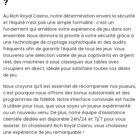
?
Au Rich Royal Casino, notre détermination envers la sécurité
et l’équité n’est pas une simple formalité : c’est un
fondement qui améliore votre expérience de jeu dans son
ensemble. Nous donnons la priorité à votre sécurité grâce à
une technologie de cryptage sophistiquée et des audits
fréquents afin de garantir l’équité de tous les jeux. Vous
trouverez une sélection variée de jeux captivants en argent
réel, des machines à sous classiques aux tables avec
croupiers en direct, idéale pour satisfaire toutes vos désirs
de jeu.
Nous croyons qu’il est essentiel de récompenser nos joueurs,
c’est pourquoi nous offrons des bonus substantiels et des
programmes de fidélité. Notre interface conviviale est facile
à utiliser pour tous, que vous soyez un joueur expérimenté
ou un nouveau venu. De plus, notre équipe d’assistance
clientèle dédiée est disponible 24h/24 et 7j/7 pour vous
assister. En choisissant Rich Royal Casino, vous choisissez
une expérience de jeu remarquable !