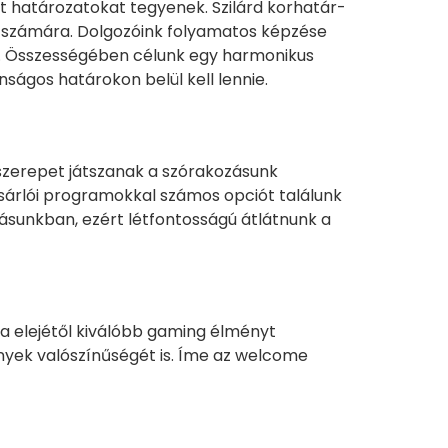
t határozatokat tegyenek. Szilárd korhatár-
tek számára. Dolgozóink folyamatos képzése
t. Összességében célunk egy harmonikus
ságos határokon belül kell lennie.
 szerepet játszanak a szórakozásunk
ásárlói programokkal számos opciót találunk
ásunkban, ezért létfontosságú átlátnunk a
 a elejétől kiválóbb gaming élményt
nyek valószínűségét is. Íme az welcome