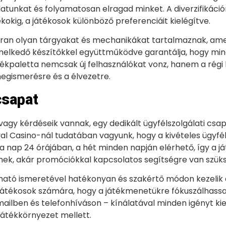
alatunkat és folyamatosan elragad minket. A diverzifikáci
tékokig, a játékosok különböző preferenciáit kielégítve.
an olyan tárgyakat és mechanikákat tartalmaznak, amely
kiemelkedő készítőkkel együttműködve garantálja, hogy m
átékpaletta nemcsak új felhasználókat vonz, hanem a régi
megismerésre és a élvezetre.
csapat
agy kérdéseik vannak, egy dedikált ügyfélszolgálati cs
al Casino-nál tudatában vagyunk, hogy a kivételes ügyféls
 a nap 24 órájában, a hét minden napján elérhető, így a 
nek, akár promóciókkal kapcsolatos segítségre van szük
ható ismeretével hatékonyan és szakértő módon kezelik 
a játékosok számára, hogy a játékmenetükre fókuszálhassa
ilben és telefonhíváson – kínálatával minden igényt ki
játékkörnyezet mellett.