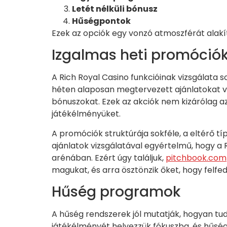
Letét nélküli bónusz
Hűségpontok
Ezek az opciók egy vonzó atmoszférát alakí
Izgalmas heti promóció
A Rich Royal Casino funkcióinak vizsgálata 
héten alaposan megtervezett ajánlatokat ve
bónuszokat. Ezek az akciók nem kizárólag az
játékélményüket.
A promóciók struktúrája sokféle, a eltérő t
ajánlatok vizsgálatával egyértelmű, hogy a
arénában. Ezért úgy találjuk,
pitchbook.com
magukat, és arra ösztönzik őket, hogy felfed
Hűség programok
A hűség rendszerek jól mutatják, hogyan tud
játékélményét helyezzük fókuszba, és hűség