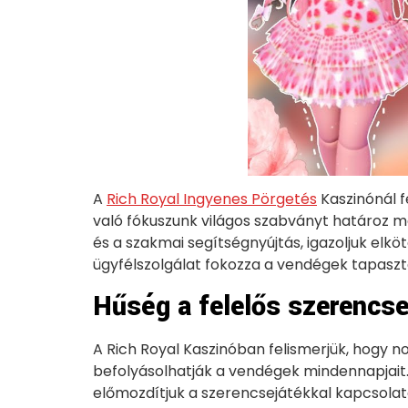
A
Rich Royal Ingyenes Pörgetés
Kaszinónál f
való fókuszunk világos szabványt határoz m
és a szakmai segítségnyújtás, igazoljuk elkö
ügyfélszolgálat fokozza a vendégek tapaszta
Hűség a felelős szerencse
A Rich Royal Kaszinóban felismerjük, hogy no
befolyásolhatják a vendégek mindennapjait. 
előmozdítjuk a szerencsejátékkal kapcsolato