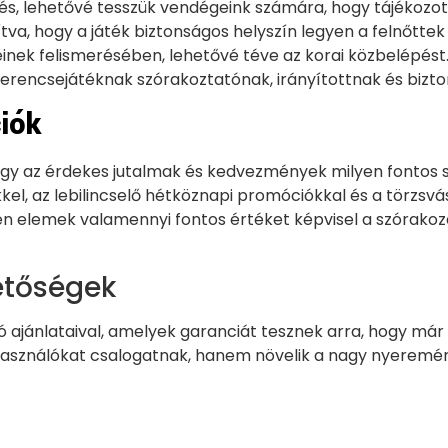
s, lehetővé tesszük vendégeink számára, hogy tájékozot
osítva, hogy a játék biztonságos helyszín legyen a felnőt
einek felismerésében, lehetővé téve az korai közbelépés
rencsejátéknak szórakoztatónak, irányítottnak és bizton
iók
 hogy az érdekes jutalmak és kedvezmények milyen fontos
el, az lebilincselő hétköznapi promóciókkal és a törzsv
n elemek valamennyi fontos értéket képvisel a szórakoz
etőségek
ó ajánlataival, amelyek garanciát tesznek arra, hogy már
lhasználókat csalogatnak, hanem növelik a nagy nyeremé