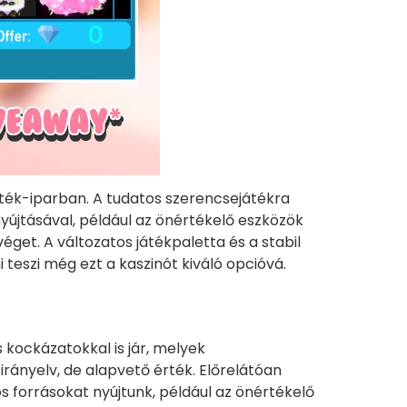
játék-iparban. A tudatos szerencsejátékra
újtásával, például az önértékelő eszközök
éget. A változatos játékpaletta és a stabil
 teszi még ezt a kaszinót kiváló opcióvá.
s kockázatokkal is jár, melyek
irányelv, de alapvető érték. Előrelátóan
s forrásokat nyújtunk, például az önértékelő