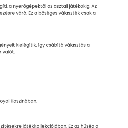
ti, a nyerőgépektől az asztali játékokig. Az
edezésre váró. Ez a bőséges választék csak a
nyeit kielégítik, így csábító választás a
 valót.
Royal Kaszinóban.
zítésekre játékkollekciójában. Ez az hűség a