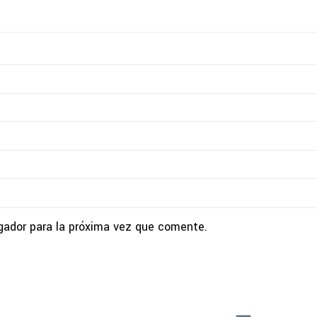
gador para la próxima vez que comente.