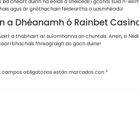
 ba cheart dúinn na eolas a sheiceáil i gcónaí sula n-éilím
hachais agus ár gnóthachain féideartha a uasmhéadú!
éin a Dhéanamh ó Rainbet Casin
airt a thabhairt ar suíomhanna an chuntais. Ansin, is féi
o cearrbhachais fhreagraigh do gach duine!
s campos obligatorios están marcados con
*