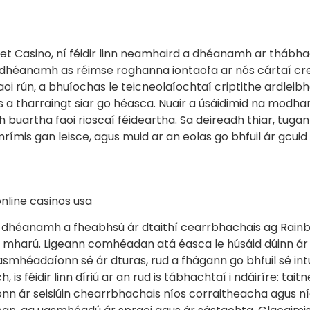
nbet Casino, ní féidir linn neamhaird a dhéanamh ar thá
a a dhéanamh as réimse roghanna iontaofa ar nós cártaí cr
 rún, a bhuíochas le teicneolaíochtaí criptithe ardleibhé
 a tharraingt siar go héasca. Nuair a úsáidimid na modhanna
 buartha faoi rioscaí féideartha. Sa deireadh thiar, tugan
imrímis gan leisce, agus muid ar an eolas go bhfuil ár gcuid
dhéanamh a fheabhsú ár dtaithí cearrbhachais ag Rainbet C
mharú. Ligeann comhéadan atá éasca le húsáid dúinn ár gcl
 Uasmhéadaíonn sé ár dturas, rud a fhágann go bhfuil sé in
is féidir linn díriú ar an rud is tábhachtaí i ndáiríre: tai
onn ár seisiúin chearrbhachais níos corraitheacha agus n