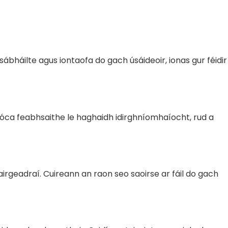
 sábháilte agus iontaofa do gach úsáideoir, ionas gur féidir
án póca feabhsaithe le haghaidh idirghníomhaíocht, rud a
-airgeadraí. Cuireann an raon seo saoirse ar fáil do gach