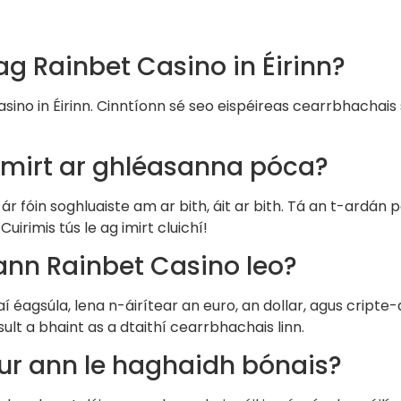
g Rainbet Casino in Éirinn?
 Casino in Éirinn. Cinntíonn sé seo eispéireas cearrbhachais
a imirt ar ghléasanna póca?
ar ár fóin soghluaiste am ar bith, áit ar bith. Tá an t-ard
irimis tús le ag imirt cluichí!
nn Rainbet Casino leo?
í éagsúla, lena n-áirítear an euro, an dollar, agus cripte
ult a bhaint as a dtaithí cearrbhachais linn.
hur ann le haghaidh bónais?