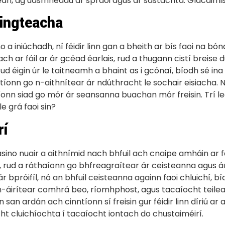
csean, ag uasmhéadú ár spraoi agus ár sástachta. Glacaimis 
ingteacha
a iniúchadh, ní féidir linn gan a bheith ar bís faoi na b
 ar fáil ar ár gcéad éarlais, rud a thugann cistí breise dúi
 éigin úr le taitneamh a bhaint as i gcónaí, bíodh sé ina sp
nntíonn go n-aithnítear ár ndúthracht le sochair eisiacha.
 siad go mór ár seansanna buachan mór freisin. Trí leas a
 grá faoi sin?
rí
no nuair a aithnímid nach bhfuil ach cnaipe amháin ar fáil
h, rud a ráthaíonn go bhfreagraítear ár ceisteanna agus 
próifíl, nó an bhfuil ceisteanna againn faoi chluichí, bí
-áirítear comhrá beo, ríomhphost, agus tacaíocht teileaf
 ardán ach cinntíonn sí freisin gur féidir linn díriú ar a
ht cluichíochta í tacaíocht iontach do chustaiméirí.