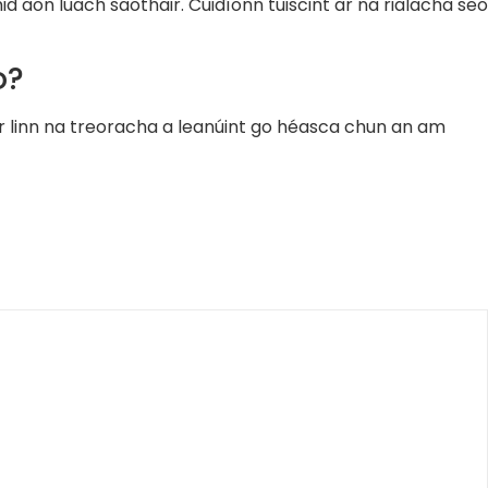
id aon luach saothair. Cuidíonn tuiscint ar na rialacha seo
o?
dir linn na treoracha a leanúint go héasca chun an am