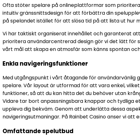
Ofta stöter spelare på onlineplattformar som prioriterar 
intuitiv gränssnittsdesign för att förbättra din spelupp
på spelandet istället för att slösa tid på att lista ut hur
Vi har taktiskt organiserat innehållet och garanterat att
prioritera användarcentrerad design gör vi det lätt för s
vårt mål att skapa en atmosfär som känns spontan och t
Enkla navigeringsfunktioner
Med utgångspunkt i vårt åtagande för användarvänlig gr
spelare. Vår layout är utformad för att vara enkel, vilke
funktioner, så att du kan hitta det du behöver utan krån
Vidare tar bort anpassningsbara knappar och tydliga eti
uppleva dig bekväm. Genom att underlätta dessa aspekt
navigeringsutmaningar. På Rainbet Casino anser vi att e
Omfattande spelutbud