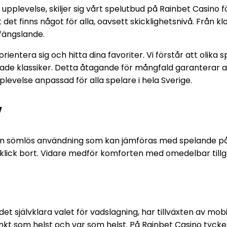
 upplevelse, skiljer sig vårt spelutbud på Rainbet Casino 
 det finns något för alla, oavsett skicklighetsnivå. Från kla
 fängslande.
rientera sig och hitta dina favoriter. Vi förstår att olika
kade klassiker. Detta åtagande för mångfald garanterar at
plevelse anpassad för alla spelare i hela Sverige.
v
 en sömlös användning som kan jämföras med spelande på
 klick bort. Vidare medför komforten med omedelbar tillgå
t självklara valet för vadslagning, har tillväxten av mobi
dpunkt som helst och var som helst. På Rainbet Casino tyck