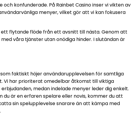
ade och konfunderade. På Rainbet Casino inser vi vikten av
 användarvänliga menyer, vilket gör att vi kan fokusera
ett flytande flöde från ett avsnitt till nästa. Genom att
g med våra tjänster utan onödiga hinder. I slutändan är
r som faktiskt höjer användarupplevelsen för samtliga
. Vi har prioriterat omedelbar åtkomst till viktiga
ler erbjudanden, medan indelade menyer leder dig enkelt.
 du är en erfaren spelare eller novis, kommer du att
skatta sin spelupplevelse snarare än att kämpa med
.