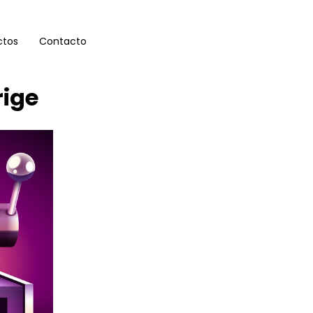
ctos
Contacto
rige