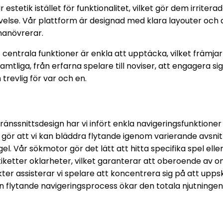
estetik istället för funktionalitet, vilket gör dem irriter
levelse. Vår plattform är designad med klara layouter och
 manövrerar.
 centrala funktioner är enkla att upptäcka, vilket främjar 
amtliga, från erfarna spelare till noviser, att engagera si
revlig för var och en.
änssnittsdesign har vi infört enkla navigeringsfunktione
t gör att vi kan bläddra flytande igenom varierande avsnitt
gel. Vår sökmotor gör det lätt att hitta specifika spel el
ketter oklarheter, vilket garanterar att oberoende av om
er assisterar vi spelare att koncentrera sig på att upp
n flytande navigeringsprocess ökar den totala njutningen