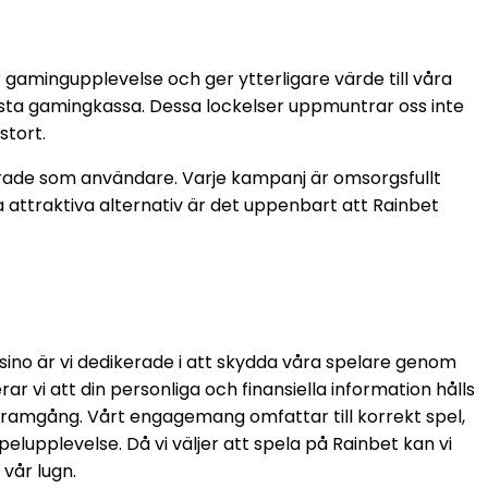
 gamingupplevelse och ger ytterligare värde till våra
rsta gamingkassa. Dessa lockelser uppmuntrar oss inte
stort.
kterade som användare. Varje kampanj är omsorgsfullt
a attraktiva alternativ är det uppenbart att Rainbet
Casino är vi dedikerade i att skydda våra spelare genom
 vi att din personliga och finansiella information hålls
framgång. Vårt engagemang omfattar till korrekt spel,
pelupplevelse. Då vi väljer att spela på Rainbet kan vi
 vår lugn.