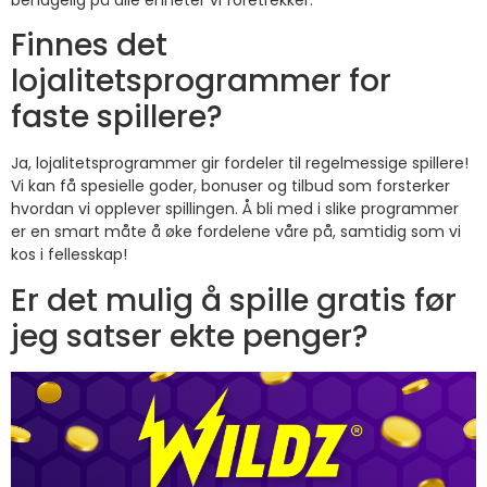
Finnes det
lojalitetsprogrammer for
faste spillere?
Ja, lojalitetsprogrammer gir fordeler til regelmessige spillere!
Vi kan få spesielle goder, bonuser og tilbud som forsterker
hvordan vi opplever spillingen. Å bli med i slike programmer
er en smart måte å øke fordelene våre på, samtidig som vi
kos i fellesskap!
Er det mulig å spille gratis før
jeg satser ekte penger?