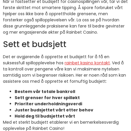
Når vi fastsetter et budsjett for casinospillingen vår, tar vi det
første skrittet mot smartere tipping. Å spore forbruket vårt
hjelper oss ikke bare å opprettholde grensene, men
forsterker også spillopplevelsen vår. La oss se på hvordan
disse grunnleggende praksisene kan føre til bedre gevinster
og mer engasjerende økter på Rainbet Casino.
Sett et budsjett
Det er avgjørende å opprette et budsjett for å få en
suksessfull spillopplevelse hos
rainbet kasino kontakt
. Ved å
ta kontroll over pengene våre kan vi maksimere nytelsen
samtidig som vi begrenser risikoen. Her er noen råd som kan
assistere oss med å opprette et fornuftig budsjett:
Bestem vår totale bankroll
Sett grenser for hver spilløkt
Prioriter underholdningsverdi
Juster budsjettet vårt etter behov
Hold deg til budsjettet vårt
Med et sterkt budsjett etablerer vi en bemerkelsesverdig
opplevelse på Rainbet Casino!