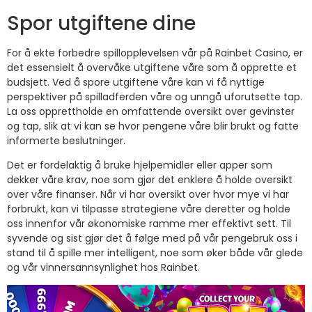
Spor utgiftene dine
For å ekte forbedre spillopplevelsen vår på Rainbet Casino, er
det essensielt å overvåke utgiftene våre som å opprette et
budsjett. Ved å spore utgiftene våre kan vi få nyttige
perspektiver på spilladferden våre og unngå uforutsette tap.
La oss opprettholde en omfattende oversikt over gevinster
og tap, slik at vi kan se hvor pengene våre blir brukt og fatte
informerte beslutninger.
Det er fordelaktig å bruke hjelpemidler eller apper som
dekker våre krav, noe som gjør det enklere å holde oversikt
over våre finanser. Når vi har oversikt over hvor mye vi har
forbrukt, kan vi tilpasse strategiene våre deretter og holde
oss innenfor vår økonomiske ramme mer effektivt sett. Til
syvende og sist gjør det å følge med på vår pengebruk oss i
stand til å spille mer intelligent, noe som øker både vår glede
og vår vinnersannsynlighet hos Rainbet.