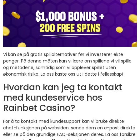
Vi kan se på gratis spillalternativer før vi investerer ekte
penger. På denne måten kan vi lære om spillene vi vil spille
og metodene, samtidig som vi opplever spillet uten
økonomisk risiko. La oss kaste oss ut i dette i fellesskap!
Hvordan kan jeg ta kontakt
med kundeservice hos
Rainbet Casino?
For å ta kontakt med kundesupport kan vi bruke direkte
chat-funksjonen på websiden, sende dem en e-post direkte
eller se på den grundige FAQ-seksjonen deres. La oss forsikre