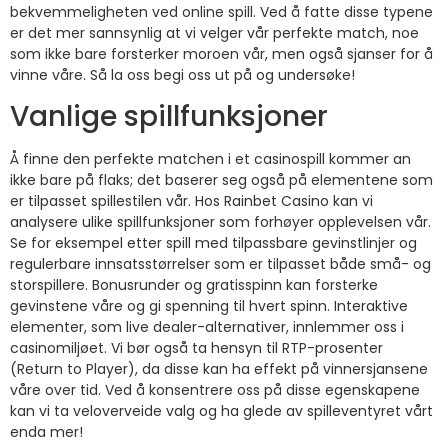
bekvemmeligheten ved online spill. Ved å fatte disse typene
er det mer sannsynlig at vi velger vår perfekte match, noe
som ikke bare forsterker moroen vår, men også sjanser for å
vinne våre. Så la oss begi oss ut på og undersøke!
Vanlige spillfunksjoner
Å finne den perfekte matchen i et casinospill kommer an
ikke bare på flaks; det baserer seg også på elementene som
er tilpasset spillestilen vår. Hos Rainbet Casino kan vi
analysere ulike spillfunksjoner som forhøyer opplevelsen vår.
Se for eksempel etter spill med tilpassbare gevinstlinjer og
regulerbare innsatsstørrelser som er tilpasset både små- og
storspillere. Bonusrunder og gratisspinn kan forsterke
gevinstene våre og gi spenning til hvert spinn. Interaktive
elementer, som live dealer-alternativer, innlemmer oss i
casinomiljøet. Vi bør også ta hensyn til RTP-prosenter
(Return to Player), da disse kan ha effekt på vinnersjansene
våre over tid. Ved å konsentrere oss på disse egenskapene
kan vi ta veloverveide valg og ha glede av spilleventyret vårt
enda mer!