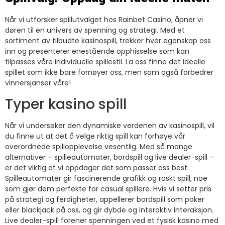
Når vi utforsker spillutvalget hos Rainbet Casino, åpner vi
døren til en univers av spenning og strategi. Med et
sortiment av tilbudte kasinospill, trekker hver egenskap oss
inn og presenterer enestående opphisselse som kan
tilpasses våre individuelle spillestil. La oss finne det ideelle
spillet som ikke bare fornøyer oss, men som også forbedrer
vinnersjanser våre!
Typer kasino spill
Når vi undersøker den dynamiske verdenen av kasinospill, vil
du finne ut at det å velge riktig spill kan forhøye vår
overordnede spillopplevelse vesentlig. Med så mange
alternativer – spilleautomater, bordspill og live dealer-spill –
er det viktig at vi oppdager det som passer oss best.
Spilleautomater gir fascinerende grafikk og raskt spill, noe
som gjør dem perfekte for casual spillere. Hvis vi setter pris
på strategi og ferdigheter, appellerer bordspill som poker
eller blackjack på oss, og gir dybde og interaktiv interaksjon.
Live dealer-spill forener spenningen ved et fysisk kasino med