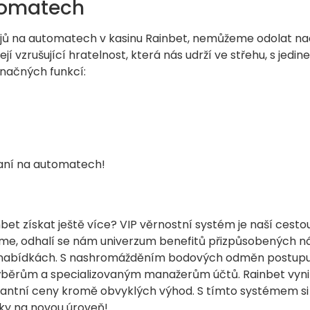
utomatech
ajů na automatech v kasinu Rainbet, nemůžeme odolat nad
ejí vzrušující hratelnost, která nás udrží ve střehu, s jed
ýznačných funkcí:
raní na automatech!
et získat ještě více? VIP věrnostní systém je naší cesto
me, odhalí se nám univerzum benefitů přizpůsobených ná
h a nabídkách. S nashromážděním bodových odměn postupu
ěrům a specializovaným manažerům účtů. Rainbet vyniká
agantní ceny kromě obvyklých výhod. S tímto systémem si n
ky na novou úroveň!