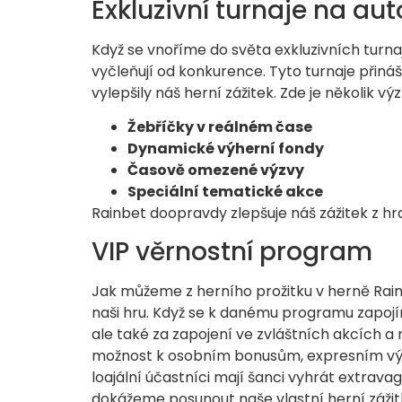
Exkluzivní turnaje na a
Když se vnoříme do světa exkluzivních turn
vyčleňují od konkurence. Tyto turnaje přináš
vylepšily náš herní zážitek. Zde je několik v
Žebříčky v reálném čase
Dynamické výherní fondy
Časově omezené výzvy
Speciální tematické akce
Rainbet doopravdy zlepšuje náš zážitek z h
VIP věrnostní program
Jak můžeme z herního prožitku v herně Rainb
naši hru. Když se k danému programu zapojí
ale také za zapojení ve zvláštních akcíc
možnost k osobním bonusům, expresním výb
loajální účastníci mají šanci vyhrát extrav
dokážeme posunout naše vlastní herní zážit