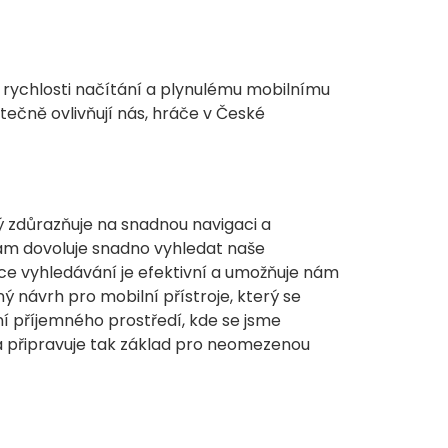
ky rychlosti načítání a plynulému mobilnímu
tečně ovlivňují nás, hráče v České
 zdůrazňuje na snadnou navigaci a
 nám dovoluje snadno vyhledat naše
ce vyhledávání je efektivní a umožňuje nám
ý návrh pro mobilní přístroje, který se
í příjemného prostředí, kde se jsme
 a připravuje tak základ pro neomezenou