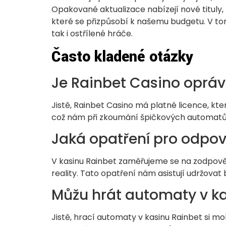
Opakované aktualizace nabízejí nové titul
které se přizpůsobí k našemu budgetu. V tom
tak i ostřílené hráče.
Často kladené otázky
Je Rainbet Casino opráv
Jistě, Rainbet Casino má platné licence, kter
což nám při zkoumání špičkových automatů p
Jaká opatření pro odpov
V kasinu Rainbet zaměřujeme se na zodpověd
reality. Tato opatření nám asistují udržovat 
Můžu hrát automaty v k
Jistě, hrací automaty v kasinu Rainbet si m