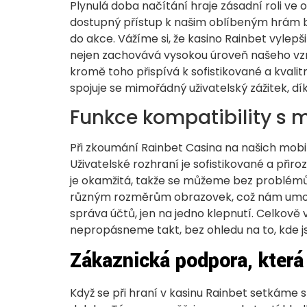
Plynulá doba načítání hraje zásadní roli ve
dostupný přístup k našim oblíbeným hrám be
do akce. Vážíme si, že kasino Rainbet vylepš
nejen zachovává vysokou úroveň našeho vzruš
kromě toho přispívá k sofistikované a kvali
spojuje se mimořádný uživatelský zážitek, dí
Funkce kompatibility s m
Při zkoumání Rainbet Casina na našich mobil
Uživatelské rozhraní je sofistikované a přiro
je okamžitá, takže se můžeme bez problémů 
různým rozměrům obrazovek, což nám umožňuje
správa účtů, jen na jedno klepnutí. Celkově v
nepropásneme takt, bez ohledu na to, kde j
Zákaznická podpora, která
Když se při hraní v kasinu Rainbet setkáme 