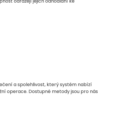
nost odrážejí jejich odhodlání ke
ení a spolehlivost, který systém nabízí
ěžní operace. Dostupné metody jsou pro nás