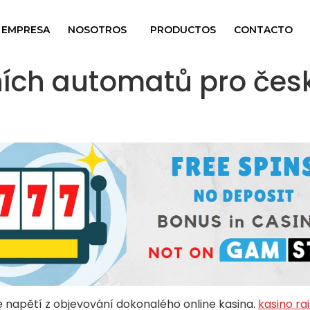
EMPRESA
NOSOTROS
PRODUCTOS
CONTACTO
ch automatů pro česk
 napětí z objevování dokonalého online kasina.
kasino ra