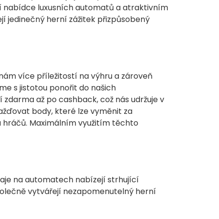
cí nabídce luxusních automatů a atraktivním
í jedinečný herní zážitek přizpůsobený
ám více příležitostí na výhru a zároveň
e s jistotou ponořit do našich
í zdarma až po cashback, což nás udržuje v
ažďovat body, které lze vyměnit za
tu hráčů. Maximálním využitím těchto
naje na automatech nabízejí strhující
polečně vytvářejí nezapomenutelný herní