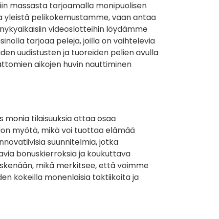
siin massasta tarjoamalla monipuolisen
nna yleistä pelikokemustamme, vaan antaa
sta nykyaikaisiin videoslotteihin löydämme
inolla tarjoaa pelejä, joilla on vaihtelevia
iden uudistusten ja tuoreiden pelien avulla
attomien aikojen huvin nauttiminen
s monia tilaisuuksia ottaa osaa
edon myötä, mikä voi tuottaa elämää
nnovatiivisia suunnitelmia, jotka
stavia bonuskierroksia ja koukuttava
y keskenään, mikä merkitsee, että voimme
en kokeilla monenlaisia taktiikoita ja