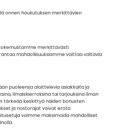
ällä onnen houkutuksen merkittävien
miskokemustamme merkittävästi.
arantaa mahdollisuuksiamme voittaa valtavia
n puoleensa aloittelevia asiakkaita ja
na, ilmaiskierroksina tai tarjouksina ilman
 On tärkeää keskittyä näiden bonusten
ukset ja nostorajat voivat erota
 aloitusetuja voimme maksimoida mahdolliset
nolla.