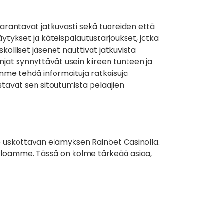
rantavat jatkuvasti sekä tuoreiden että
ytykset ja käteispalautustarjoukset, jotka
kolliset jäsenet nauttivat jatkuvista
jat synnyttävät usein kiireen tunteen ja
imme tehdä informoituja ratkaisuja
avat sen sitoutumista pelaajien
e uskottavan elämyksen Rainbet Casinolla.
loamme. Tässä on kolme tärkeää asiaa,