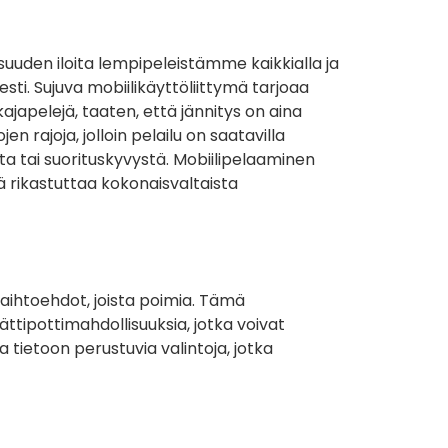
uuden iloita lempipeleistämme kaikkialla ja
. Sujuva mobiilikäyttöliittymä tarjoaa
ajapelejä, taaten, että jännitys on aina
rajoja, jolloin pelailu on saatavilla
sta tai suorituskyvystä. Mobiilipelaaminen
 rikastuttaa kokonaisvaltaista
vaihtoehdot, joista poimia. Tämä
ttipottimahdollisuuksia, jotka voivat
tietoon perustuvia valintoja, jotka