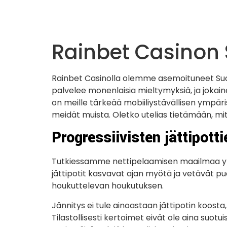
Rainbet Casinon 
Rainbet Casinolla olemme asemoituneet Suoma
palvelee monenlaisia mieltymyksiä, ja jokai
on meille tärkeää mobiiliystävällisen ymp
meidät muista. Oletko utelias tietämään, mit
Progressiivisten jättipott
Tutkiessamme nettipelaamisen maailmaa yksi 
jättipotit kasvavat ajan myötä ja vetävät p
houkuttelevan houkutuksen.
Jännitys ei tule ainoastaan jättipotin koost
Tilastollisesti kertoimet eivät ole aina suot