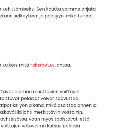
 kehittämiseksi. Sen kautta voimme ohjata
tetaan selkeyteen ja pääsyyn, mikä turvaa,
 kaiken, mitä
rainsbet.eu
antaa.
ttavat elämää muuttavien voittojen
 toistuvat pelaajat voivat saavuttaa
tipotiksi yön aikana, mikä osoittaa onnen ja
avälillä johti merkittäviin voittoihin,
ayhteisössä, vaan myös todistavat, että
 voittojen vetovoima kutsuu pelaajia