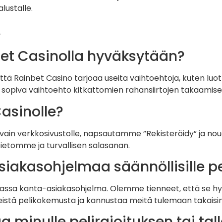
lustalle.
t
et Casinolla hyväksytään?
inbet Casino tarjoaa useita vaihtoehtoja, kuten luottoko
 sopiva vaihtoehto kitkattomien rahansiirtojen takaamisek
Casinolle?
me vain verkkosivustolle, napsautamme ”Rekisteröidy” ja n
tietomme ja turvallisen salasanan.
akasohjelmaa säännöllisille pel
emassa kanta-asiakasohjelma. Olemme tienneet, että se hyv
 yleistä pelikokemusta ja kannustaa meitä tulemaan takaisi
 minulle pelirajoituksen tai tall