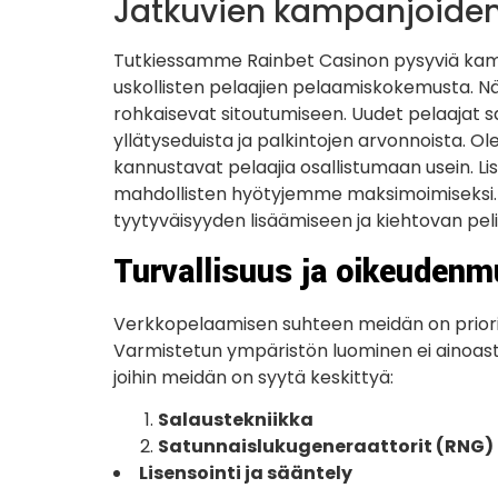
Jatkuvien kampanjoiden
Tutkiessamme Rainbet Casinon pysyviä kampa
uskollisten pelaajien pelaamiskokemusta. Nä
rohkaisevat sitoutumiseen. Uudet pelaajat sa
yllätyseduista ja palkintojen arvonnoista. 
kannustavat pelaajia osallistumaan usein. L
mahdollisten hyötyjemme maksimoimiseksi. 
tyytyväisyyden lisäämiseen ja kiehtovan pe
Turvallisuus ja oikeudenm
Verkkopelaamisen suhteen meidän on prioris
Varmistetun ympäristön luominen ei ainoa
joihin meidän on syytä keskittyä:
Salaustekniikka
Satunnaislukugeneraattorit (RNG)
Lisensointi ja sääntely