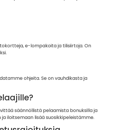
rtteja, e-lompakoita ja tilisiirtoja. On
si.
oudatamme ohjeita. Se on vauhdikasta ja
aajille?
ittää säännöllistä pelaamista bonuksilla ja
n ja iloitsemaan lisää suosikkipeleistämme.
etusrajoituksia