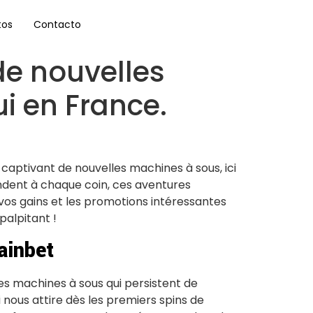
tos
Contacto
de nouvelles
i en France.
 captivant de nouvelles machines à sous, ici
endent à chaque coin, ces aventures
vos gains et les promotions intéressantes
palpitant !
ainbet
es machines à sous qui persistent de
nous attire dès les premiers spins de