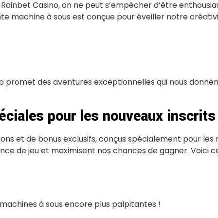
 Rainbet Casino, on ne peut s’empêcher d’être enthousias
e machine à sous est conçue pour éveiller notre créativit
o promet des aventures exceptionnelles qui nous donnent
ciales pour les nouveaux inscrits
ons et de bonus exclusifs, conçus spécialement pour les 
nce de jeu et maximisent nos chances de gagner. Voici ce
machines à sous encore plus palpitantes !