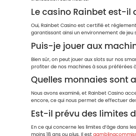
Le casino Rainbet est-il 
Oui, Rainbet Casino est certifié et réglement
garantissant ainsi un environnement de jeu s
Puis-je jouer aux machi
Bien sûr, on peut jouer aux slots sur nos sm
profiter de nos machines à sous préférées 
Quelles monnaies sont a
Nous avons examiné, et Rainbet Casino accept
encore, ce qui nous permet de effectuer des
Est-il prévu des limites 
En ce qui concerne les limites d’âge dans le
moins 18 ans ou plus. Il est
gamblingcommiss