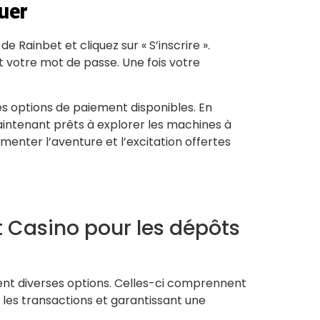
uer
e Rainbet et cliquez sur « S’inscrire ».
 et votre mot de passe. Une fois votre
es options de paiement disponibles. En
intenant prêts à explorer les machines à
menter l’aventure et l’excitation offertes
 Casino pour les dépôts
ent diverses options. Celles-ci comprennent
r les transactions et garantissant une