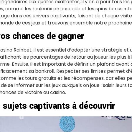
 légendaires aux quêtes exaltantes, il y en a pour tous l
s, comme les rouleaux en cascade et les spins bonus intera
ge dans ces univers captivants, faisant de chaque visite
monde de ces jeux et trouvons ensemble notre prochaine 
vos chances de gagner
no Rainbet, il est essentiel d’adopter une stratégie et un 
 affichant les pourcentages de retour au joueur les plus 
erme. Ensuite, il est important de définir un plafond avant
fficacement sa bankroll. Respecter ses limites permet d’é
 jeu, comme les tours gratuits et les récompenses, car el
e de se informer sur les jeux auxquels on joue : saisir leur
hances de victoire au casino.
 sujets captivants à découvrir