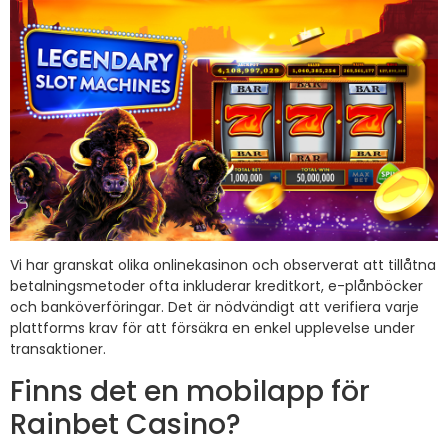
Vi har granskat olika onlinekasinon och observerat att tillåtna
betalningsmetoder ofta inkluderar kreditkort, e-plånböcker
och banköverföringar. Det är nödvändigt att verifiera varje
plattforms krav för att försäkra en enkel upplevelse under
transaktioner.
Finns det en mobilapp för
Rainbet Casino?