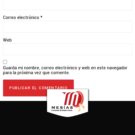
Correo electrónico
*
Web
Guarda mi nombre, correo electrónico y web en este navegador
para la próxima vez que comente.