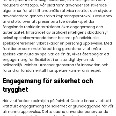
reducera driftstopp. Vår plattform använder sofistikerade
algoritmer för att tillhandahålla rättvisa resultat och skyddar
användardata genom starka krypteringsprotokoll. Dessutom
är vi stolta över att presentera live dealer-spel, där
fängslande realtidsinteraktioner ökar engagemang och
autenticitet. Införandet av artificiell intelligens skräddarsyr
också spelrekommendationer baserat på individuella
spelarpreferenser, vilket skapar en personlig upplevelse. Med
funktioner som mobilförbättring garanterar vi att våra
spelare kan njuta av spel var de än är, vilket återspeglar ett
engagemang för flexibilitet i en ständigt dynamisk
onlinemiljö. Rainbet utmanar gränserna för innovation och
förändrar fundamentalt hur spelare känner onlinespel.
Engagemang för säkerhet och
trygghet
När vi utforskar spelmiljön på Rainbet Casino finner vi att ett
kraftfullt engagemang för säkerhet är grundläggande för vår
allmänna upplevelse. Detta casino använder banbrytande