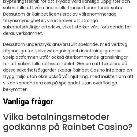
krypteringsteknik för att skydda våra känsliga uppgifter och
säkerställa att våra finansiella transaktioner förblir säkra.
Dessutom är Rainbet licensierat av välrenommerade
tillsynsmyndigheter, vilket kräver att stränga
säkerhetsriktlinjer efterlevs, vilket stärker vårt förtroende för
deras verksamhet.
Dessutom understryks ansvarsfullt spelande, med verktyg
tillgängliga för självavstängning och insättningsgränser.
Spelplattformen utför också återkommande granskningar
för att säkerställa rättvisa i spelet. Genom att fokusera på
dessa säkerhetsåtgärder skapar Rainbet Casino inte bara en
trygg miljö utan ökar också vår njutning, med insikten om att
vi kan koncentrera oss på spelandet utan överflödiga
bekymmer.
Vanliga frågor
Vilka betalningsmetoder
godkänns på Rainbet Casino?