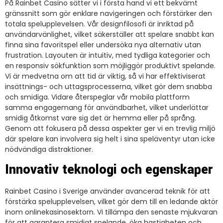
På Rainbet Casino sätter vi i första hand vi ett bekvämt
gränssnitt som gör enklare navigeringen och förstärker den
totala spelupplevelsen. Vår designfilosofi är inriktad på
användarvänlighet, vilket säkerställer att spelare snabbt kan
finna sina favoritspel eller undersöka nya alternativ utan
frustration. Layouten är intuitiv, med tydliga kategorier och
en responsiv sökfunktion som möjliggör produktivt spelande.
Vi är medvetna om att tid är viktig, så vi har effektiviserat
insättnings- och uttagsprocesserna, vilket gör dem snabba
och smidiga. Vidare återspeglar vår mobila plattform
samma engagemang för användbarhet, vilket underlättar
smidig åtkomst vare sig det är hemma eller på språng.
Genom att fokusera på dessa aspekter ger vi en trevlig miljö
där spelare kan involvera sig helt i sina speläventyr utan icke
nödvändiga distraktioner.
Innovativ teknologi och egenskaper
Rainbet Casino i Sverige använder avancerad teknik för att
förstärka spelupplevelsen, vilket gör dem till en ledande aktör
inom onlinekasinosektorn. Vi tillämpa den senaste mjukvaran
för att garantera smidigt spelande, öka hastigheten och