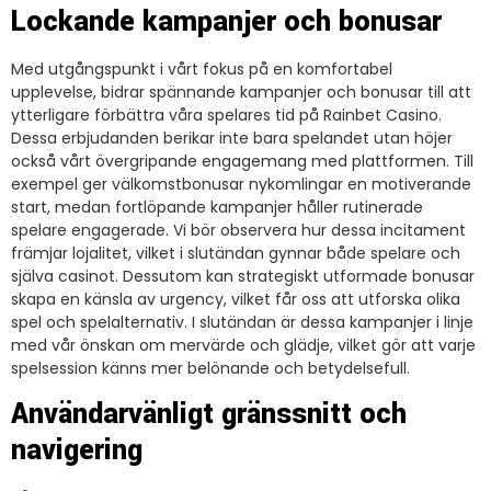
Lockande kampanjer och bonusar
Med utgångspunkt i vårt fokus på en komfortabel
upplevelse, bidrar spännande kampanjer och bonusar till att
ytterligare förbättra våra spelares tid på Rainbet Casino.
Dessa erbjudanden berikar inte bara spelandet utan höjer
också vårt övergripande engagemang med plattformen. Till
exempel ger välkomstbonusar nykomlingar en motiverande
start, medan fortlöpande kampanjer håller rutinerade
spelare engagerade. Vi bör observera hur dessa incitament
främjar lojalitet, vilket i slutändan gynnar både spelare och
själva casinot. Dessutom kan strategiskt utformade bonusar
skapa en känsla av urgency, vilket får oss att utforska olika
spel och spelalternativ. I slutändan är dessa kampanjer i linje
med vår önskan om mervärde och glädje, vilket gör att varje
spelsession känns mer belönande och betydelsefull.
Användarvänligt gränssnitt och
navigering