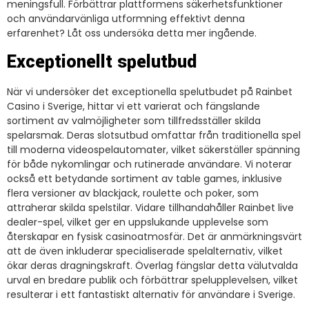
meningsfull. Förbättrar plattformens säkerhetsfunktioner
och användarvänliga utformning effektivt denna
erfarenhet? Låt oss undersöka detta mer ingående.
Exceptionellt spelutbud
När vi undersöker det exceptionella spelutbudet på Rainbet
Casino i Sverige, hittar vi ett varierat och fängslande
sortiment av valmöjligheter som tillfredsställer skilda
spelarsmak. Deras slotsutbud omfattar från traditionella spel
till moderna videospelautomater, vilket säkerställer spänning
för både nykomlingar och rutinerade användare. Vi noterar
också ett betydande sortiment av table games, inklusive
flera versioner av blackjack, roulette och poker, som
attraherar skilda spelstilar. Vidare tillhandahåller Rainbet live
dealer-spel, vilket ger en uppslukande upplevelse som
återskapar en fysisk casinoatmosfär. Det är anmärkningsvärt
att de även inkluderar specialiserade spelalternativ, vilket
ökar deras dragningskraft. Överlag fängslar detta välutvalda
urval en bredare publik och förbättrar spelupplevelsen, vilket
resulterar i ett fantastiskt alternativ för användare i Sverige.