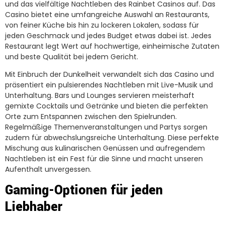
und das vielfältige Nachtleben des Rainbet Casinos auf. Das
Casino bietet eine umfangreiche Auswahl an Restaurants,
von feiner Küche bis hin zu lockeren Lokalen, sodass für
jeden Geschmack und jedes Budget etwas dabei ist. Jedes
Restaurant legt Wert auf hochwertige, einheimische Zutaten
und beste Qualität bei jedem Gericht.
Mit Einbruch der Dunkelheit verwandelt sich das Casino und
präsentiert ein pulsierendes Nachtleben mit Live-Musik und
Unterhaltung. Bars und Lounges servieren meisterhaft
gemixte Cocktails und Getränke und bieten die perfekten
Orte zum Entspannen zwischen den Spielrunden.
Regelmäßige Themenveranstaltungen und Partys sorgen
zudem für abwechslungsreiche Unterhaltung. Diese perfekte
Mischung aus kulinarischen Genüssen und aufregendem
Nachtleben ist ein Fest für die Sinne und macht unseren
Aufenthalt unvergessen.
Gaming-Optionen für jeden
Liebhaber