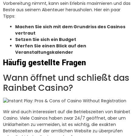
Vorbereitung nimmt, kann sein Erlebnis maximieren und das
Beste aus seinem Abenteuer herausholen. Hier ein paar
Tipps:
Machen Sie sich mit dem Grundriss des Casinos
vertraut
Setzen Sie sich ein Budget
Werfen Sie einen Blick auf den
Veranstaltungskalender
Häufig gestellte Fragen
Wann öffnet und schließt das
Rainbet Casino?
Wir sind auch interessiert auf die Betriebszeiten von Rainbet
Casino. Viele Casinos haben zwar 24/7 geöffnet, aber um
Unklarheiten zu vermeiden, ist es wichtig, die exakten
Betriebszeiten auf der amtlichen Website zu überprüfen