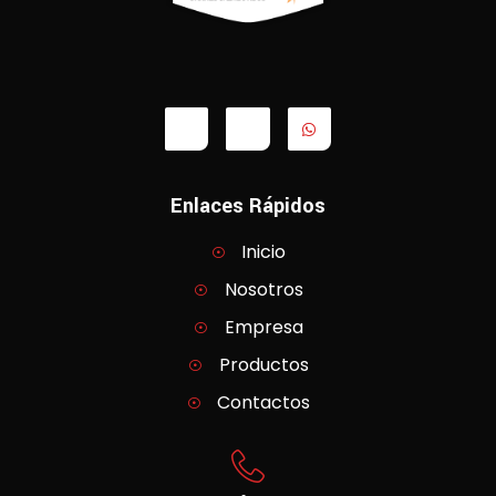
Enlaces Rápidos
Inicio
Nosotros
Empresa
Productos
Contactos