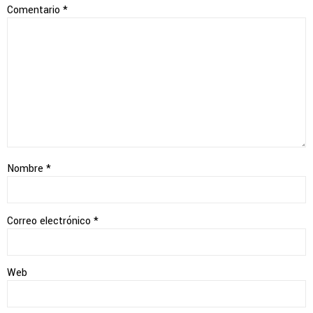
Comentario
*
Nombre
*
Correo electrónico
*
Web