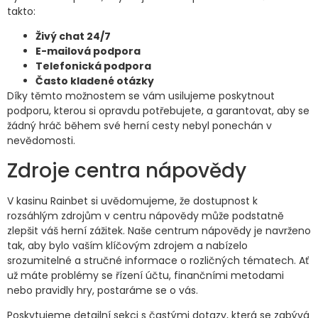
takto:
Živý chat 24/7
E-mailová podpora
Telefonická podpora
Často kladené otázky
Díky těmto možnostem se vám usilujeme poskytnout
podporu, kterou si opravdu potřebujete, a garantovat, aby se
žádný hráč během své herní cesty nebyl ponechán v
nevědomosti.
Zdroje centra nápovědy
V kasinu Rainbet si uvědomujeme, že dostupnost k
rozsáhlým zdrojům v centru nápovědy může podstatně
zlepšit váš herní zážitek. Naše centrum nápovědy je navrženo
tak, aby bylo vaším klíčovým zdrojem a nabízelo
srozumitelné a stručné informace o rozličných tématech. Ať
už máte problémy se řízení účtu, finančními metodami
nebo pravidly hry, postaráme se o vás.
Poskytujeme detailní sekci s častými dotazy, která se zabývá