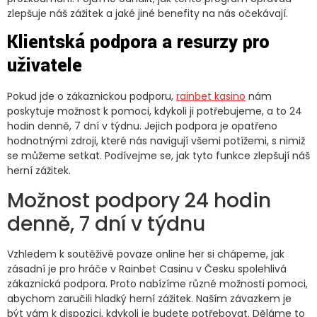
zlepšuje náš zážitek a jaké jiné benefity na nás očekávají.
Klientská podpora a resurzy pro
uživatele
Pokud jde o zákaznickou podporu,
rainbet kasino
nám
poskytuje možnost k pomoci, kdykoli ji potřebujeme, a to 24
hodin denně, 7 dní v týdnu. Jejich podpora je opatřeno
hodnotnými zdroji, které nás navigují všemi potížemi, s nimiž
se můžeme setkat. Podívejme se, jak tyto funkce zlepšují náš
herní zážitek.
Možnost podpory 24 hodin
denně, 7 dní v týdnu
Vzhledem k soutěživé povaze online her si chápeme, jak
zásadní je pro hráče v Rainbet Casinu v Česku spolehlivá
zákaznická podpora. Proto nabízíme různé možnosti pomoci,
abychom zaručili hladký herní zážitek. Naším závazkem je
být vám k dispozici, kdykoli je budete potřebovat. Děláme to