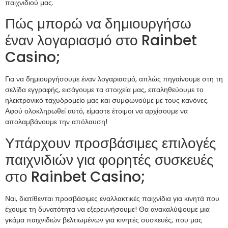
παιχνιδιού μας.
Πώς μπορώ να δημιουργήσω
έναν λογαριασμό στο Rainbet
Casino;
Για να δημιουργήσουμε έναν λογαριασμό, απλώς πηγαίνουμε στη τη
σελίδα εγγραφής, εισάγουμε τα στοιχεία μας, επαληθεύουμε το
ηλεκτρονικό ταχυδρομείο μας και συμφωνούμε με τους κανόνες.
Αφού ολοκληρωθεί αυτό, είμαστε έτοιμοι να αρχίσουμε να
απολαμβάνουμε την απόλαυση!
Υπάρχουν προσβάσιμες επιλογές
παιχνιδιών για φορητές συσκευές
στο Rainbet Casino;
Ναι, διατίθενται προσβάσιμες εναλλακτικές παιχνίδια για κινητά που
έχουμε τη δυνατότητα να εξερευνήσουμε! Θα ανακαλύψουμε μια
γκάμα παιχνιδιών βελτιωμένων για κινητές συσκευές, που μας