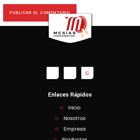
Enlaces Rápidos
Inicio
Nosotros
Empresa
Productos