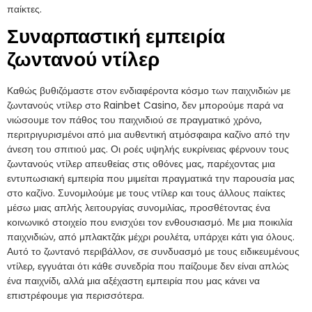
παίκτες.
Συναρπαστική εμπειρία
ζωντανού ντίλερ
Καθώς βυθιζόμαστε στον ενδιαφέροντα κόσμο των παιχνιδιών με
ζωντανούς ντίλερ στο Rainbet Casino, δεν μπορούμε παρά να
νιώσουμε τον πάθος του παιχνιδιού σε πραγματικό χρόνο,
περιτριγυρισμένοι από μια αυθεντική ατμόσφαιρα καζίνο από την
άνεση του σπιτιού μας. Οι ροές υψηλής ευκρίνειας φέρνουν τους
ζωντανούς ντίλερ απευθείας στις οθόνες μας, παρέχοντας μια
εντυπωσιακή εμπειρία που μιμείται πραγματικά την παρουσία μας
στο καζίνο. Συνομιλούμε με τους ντίλερ και τους άλλους παίκτες
μέσω μιας απλής λειτουργίας συνομιλίας, προσθέτοντας ένα
κοινωνικό στοιχείο που ενισχύει τον ενθουσιασμό. Με μια ποικιλία
παιχνιδιών, από μπλακτζάκ μέχρι ρουλέτα, υπάρχει κάτι για όλους.
Αυτό το ζωντανό περιβάλλον, σε συνδυασμό με τους ειδικευμένους
ντίλερ, εγγυάται ότι κάθε συνεδρία που παίζουμε δεν είναι απλώς
ένα παιχνίδι, αλλά μια αξέχαστη εμπειρία που μας κάνει να
επιστρέφουμε για περισσότερα.