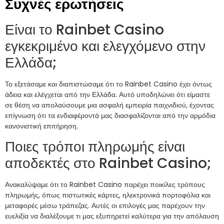
Συχνές ερωτήσεις
Είναι το Rainbet Casino
εγκεκριμένο και ελεγχόμενο στην
Ελλάδα;
Το εξετάσαμε και διαπιστώσαμε ότι το Rainbet Casino έχει όντως
άδεια και ελέγχεται από την Ελλάδα. Αυτό υποδηλώνει ότι είμαστε
σε θέση να απολαύσουμε μια ασφαλή εμπειρία παιχνιδιού, έχοντας
επίγνωση ότι τα ενδιαφέροντά μας διασφαλίζονται από την αρμόδια
κανονιστική επιτήρηση.
Ποιες τρόποι πληρωμής είναι
αποδεκτές στο Rainbet Casino;
Ανακαλύψαμε ότι το Rainbet Casino παρέχει ποικίλες τρόπους
πληρωμής, όπως πιστωτικές κάρτες, ηλεκτρονικά πορτοφόλια και
μεταφορές μέσω τράπεζας. Αυτές οι επιλογές μας παρέχουν την
ευελιξία να διαλέξουμε τι μας εξυπηρετεί καλύτερα για την απόλαυση