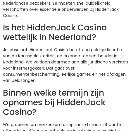
Nederlandse bezoekers. Ze moeten snel duidelijkheid
verschaffen over essentiële onderwerpen bij HiddenJack
Casino.
Is het HiddenJack Casino
wettelijk in Nederland?
Ja, absoluut. HiddenJack Casino heeft een geldige licentie
van de Kansspelautoriteit, de erkende toezichthouder in
Nederland. We voldoen daarmee aan alle juridische vereisten
voor internetgokken. Dat gaat over
consumentenbescherming, eerlijke games en het afdragen
van belastingen.
Binnen welke termijn zijn
opnames bij HiddenJack
Casino?
We proberen om verzoeken tot opname binnen 24 uur te
afhandelen. Wanneer het geld op je rekening verschijnt, is