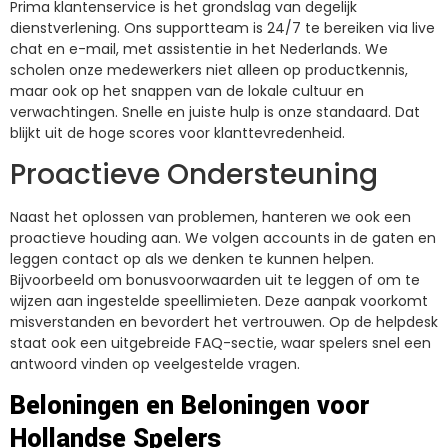
Prima klantenservice is het grondslag van degelijk
dienstverlening. Ons supportteam is 24/7 te bereiken via live
chat en e-mail, met assistentie in het Nederlands. We
scholen onze medewerkers niet alleen op productkennis,
maar ook op het snappen van de lokale cultuur en
verwachtingen. Snelle en juiste hulp is onze standaard. Dat
blijkt uit de hoge scores voor klanttevredenheid.
Proactieve Ondersteuning
Naast het oplossen van problemen, hanteren we ook een
proactieve houding aan. We volgen accounts in de gaten en
leggen contact op als we denken te kunnen helpen.
Bijvoorbeeld om bonusvoorwaarden uit te leggen of om te
wijzen aan ingestelde speellimieten. Deze aanpak voorkomt
misverstanden en bevordert het vertrouwen. Op de helpdesk
staat ook een uitgebreide FAQ-sectie, waar spelers snel een
antwoord vinden op veelgestelde vragen.
Beloningen en Beloningen voor
Hollandse Spelers