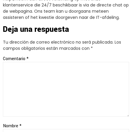
klantenservice die 24/7 beschikbaar is via de directe chat op
de webpagina. Ons team kan u doorgaans meteen
assisteren of het kwestie doorgeven naar de IT-afdeling.
Deja una respuesta
Tu dirección de correo electrónico no será publicada.
Los
campos obligatorios están marcados con
*
Comentario
*
Nombre
*