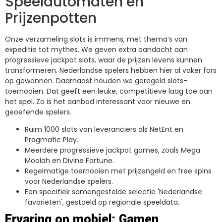
Speelautomaten en
Prijzenpotten
Onze verzameling slots is immens, met thema’s van
expeditie tot mythes. We geven extra aandacht aan
progressieve jackpot slots, waar de prijzen levens kunnen
transformeren. Nederlandse spelers hebben hier al vaker fors
op gewonnen. Daarnaast houden we geregeld slots-
toernooien. Dat geeft een leuke, competitieve laag toe aan
het spel. Zo is het aanbod interessant voor nieuwe en
geoefende spelers.
Ruim 1000 slots van leveranciers als NetEnt en
Pragmatic Play.
Meerdere progressieve jackpot games, zoals Mega
Moolah en Divine Fortune.
Regelmatige toernooien met prijzengeld en free spins
voor Nederlandse spelers.
Een specifiek samengestelde selectie 'Nederlandse
favorieten', gestoeld op regionale speeldata.
Ervaring op mobiel: Gamen