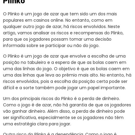
Plinko
O Plinko é um jogo de azar que tem sido um dos mais
populares em casinos online. No entanto, como em
qualquer outro jogo de azar, há riscos envolvidos. Neste
artigo, vamos analisar os riscos e recompensas do Plinko,
para que os jogadores possam tomar uma decisão
informada sobre se participar ou não do jogo.
O Plinko é um jogo de azar que envolve a escolha de uma
posição no tabuleiro e a espera de que as bolas caem em
uma das linhas do jogo. O objetivo é que as bolas caem em
uma das linhas que leva ao prêmio mais alto. No entanto, há
riscos envolvidos, pois a escolha da posição certa pode ser
difícil e a sorte também pode jogar um papel importante.
Um dos principais riscos do Plinko é a perda de dinheiro.
Como o jogo é de azar, não há garantia de que os jogadores
vão ganhar dinheiro. Além disso, a perda de dinheiro pode
ser significativa, especialmente se os jogadores não têm
uma estratégia clara para jogar.
Outro risco do Plinko é a dependência. Como o jogo é