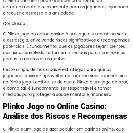
O Plinko também pode oferecer uma forma de
entretenimento e relaxamento para os jogadores, ajudando
a reduzir o estresse e a ansiedade.
Conclusão
O Plinko jogo no online casino é um jogo que combina sorte
e estratégia, envolvendo riscos significativos e recompensas
potenciais. É fundamental que os jogadores sejam cientes
dos riscos envolvidos e tomem medidas para minimizar as
perdas e maximizar as ganhas.
Neste artigo, demos dicas e estratégias para que os
jogadores possam aproveitar ao máximo suas experiências
no Plinko jogo. Lembre-se de que o Plinko é um jogo de azar,
e como tal, é fundamental ser responsável e tomar
medidas para proteger a saúde mental e financeira.
Plinko Jogo no Online Casino:
Análise dos Riscos e Recompensas
O Plinko é um jogo de azar popular em casinos online, que