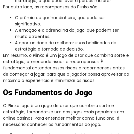
estratégia, o que pode levar a perdas maiores.
Por outro lado, as recompensas do Plinko são:
O prêmio de ganhar dinheiro, que pode ser
significativo.
A emoção e a adrenalina do jogo, que podem ser
muito atraentes.
A oportunidade de melhorar suas habilidades de
estratégia e tomada de decisão.
Em resumo, o Plinko é um jogo de azar que combina sorte e
estratégia, oferecendo riscos e recompensas. É
fundamental entender esses riscos e recompensas antes
de começar a jogar, para que o jogador possa aproveitar ao
máximo a experiência e minimizar os riscos.
Os Fundamentos do Jogo
O Plinko jogo é um jogo de azar que combina sorte e
estratégia, tornando-se um dos jogos mais populares em
online casinos. Para entender melhor como funciona, é
necessário conhecer os fundamentos do jogo.