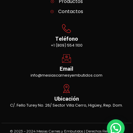
Productos
Contactos
Teléfono
+1 (809) 554 1100
Email
info@mesiascarnesyembutidos.com
Ubicación
C/. Fello Turey No. 26/ Sector Villa Cerro, Higüey, Rep. Dom.
© 2023 – 2024 Mesias Carnes y Embutidos | Derechos Reservados |