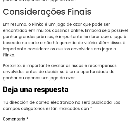
Considerações Finais
Em resumo, o Plinko é um jogo de azar que pode ser
encontrado em muitos cassinos online. Embora seja possível
ganhar grandes prémios, é importante lembrar que o jogo é
baseado na sorte e não há garantia de vitória. Além disso, é
importante considerar os custos envolvidos em jogar o
Plinko.
Portanto, é importante avaliar os riscos e recompensas
envolvidos antes de decidir se é uma oportunidade de
ganhar ou apenas um jogo de azar.
Deja una respuesta
Tu dirección de correo electrónico no será publicada.
Los
campos obligatorios están marcados con
*
Comentario
*