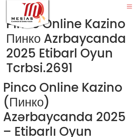
Pinco Online Kazino
Пинко Azrbaycanda
2025 Etibarl Oyun
Tcrbsi.2691
Pinco Online Kazino
(Пинко)
Azərbaycanda 2025
– Etibarlı Oyun