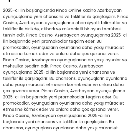
2025-ci ilin başlangıcında Pinco Online Kazino Azərbaycan
oyunçuqlarına yeni chansons və təkliflər ilə qarşılaşdırır. Pinco
Casino, Azərbaycan oyunçuqlarına əhəmiyyətli təlimatlar və
təkliflər ilə birlikdə, etibarlı və müraciətli bir oyun təcrübəsi
təmin edir. Pinco Casino, Azərbaycan oyunçuqlarına 2025-ci
ilin başlarında yeni promokodlar təqdim edər. Bu
promokodlar, oyunçuqların oyunlarına daha yaxşı müraciət
etməsinə kömək edər və onlara daha çox qazancı verər.
Pinco Casino, Azərbaycan oyunçuqlarına ən yaxşı oyunlar və
məhsullar təqdim edir. Pinco Casino, Azərbaycan
oyunçuqlarına 2025-ci ilin başlarında yeni chansons və
təkliflər ilə qarşılaşdırır. Bu chansons, oyunçuqların oyunlarına
daha yaxşı müraciət etməsinə kömək edər və onlara daha
çox qazancı verər. Pinco Casino, Azərbaycan oyunçuqlarına
2025-ci ilin başlarında yeni promokodlar təqdim edər. Bu
promokodlar, oyunçuqların oyunlarına daha yaxşı müraciət
etməsinə kömək edər və onlara daha çox qazancı verər.
Pinco Casino, Azərbaycan oyunçuqlarına 2025-ci ilin
başlarında yeni chansons və təkliflər ilə qarşılaşdırır. Bu
chansons, oyunçuqların oyunlarına daha yaxşı müraciət