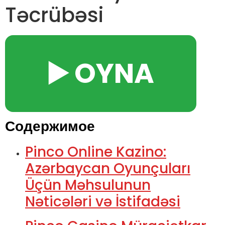
Təcrübəsi
▶️ OYNA
Содержимое
Pinco Online Kazino:
Azərbaycan Oyunçuları
Üçün Məhsulunun
Nəticələri və İstifadəsi