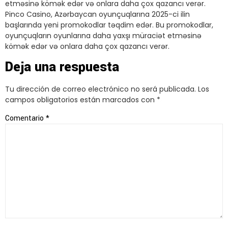
etməsinə kömək edər və onlara daha çox qazancı verər.
Pinco Casino, Azərbaycan oyunçuqlarına 2025-ci ilin
başlarında yeni promokodlar təqdim edər. Bu promokodlar,
oyunçuqların oyunlarına daha yaxşı müraciət etməsinə
kömək edər və onlara daha çox qazancı verər.
Deja una respuesta
Tu dirección de correo electrónico no será publicada.
Los
campos obligatorios están marcados con
*
Comentario
*