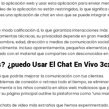
 la aplicación web y usar esta aplicación para enviar men
deo de la aplicación no están restringidos, lo que signif
 es una aplicación de chat en vivo que se puede integrar 
odo calificación d, lo que garantiza interacciones más 
rramientas técnicas, su privacidad depende en gran medi
ombre, edad, dirección o medios de comunicación social 
ácilmente. Incluso aparentemente, pequeños elementos 
ado con el material que compartes con desconocidos en 
? ¿puedo Usar El Chat En Vivo 3c
ya que podrás mejorar la comunicación con tus clientes.
lemas de conexión o retrasa todo el tiempo, se eliminará 
amente a los niños consistía en sitios web maliciosos que
u página principal outline la plataforma como “una mane
chats de video más extraños que hemos experimentado.