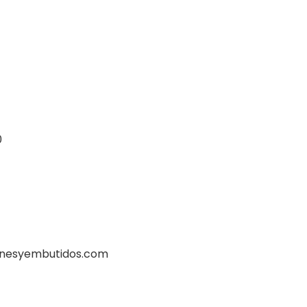
0
rnesyembutidos.com