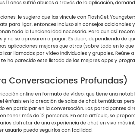
us 11 años sufrió abusos a través de la aplicación, dema
icaciones, le sugiero que las vincule con FlashGet Youngster
hats para ligar, entonces incluso sin consejos adicionale
ionan toda la funcionalidad necesaria. Pero aun así reco
tos y no se apresuren a pagar. Es decir, dependiendo de q
s aplicaciones mejores que otras (sobre todo en lo que s
ealizar llamadas por vídeo individuales y grupales. Reúne
 te ha parecido este listado de las mejores apps y prog
ra Conversaciones Profundas)
icación online en formato de vídeo, que tiene una notable 
 el énfasis en la creación de salas de chat temáticas pe
o en participar en la conversación. Los participantes d
n tener más de 12 personas. En este artículo, se proporc
ios disfrutar de una experiencia de chat en vivo más inte
r usuario pueda seguirlos con facilidad.