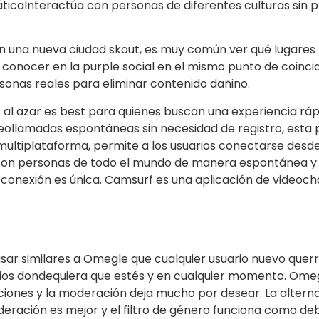
icaInteractúa con personas de diferentes culturas sin pr
una nueva ciudad skout, es muy común ver qué lugares ha
conocer en la purple social en el mismo punto de coincid
sonas reales para eliminar contenido dañino.
 al azar es best para quienes buscan una experiencia ráp
r videollamadas espontáneas sin necesidad de registro, est
 y multiplataforma, permite a los usuarios conectarse de
zar con personas de todo el mundo de manera espontánea 
 conexión es única. Camsurf es una aplicación de videoc
usar similares a Omegle que cualquier usuario nuevo querrí
rios dondequiera que estés y en cualquier momento. Ome
ciones y la moderación deja mucho por desear. La altern
deración es mejor y el filtro de género funciona como d