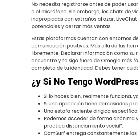
No necesita registrarse antes de poder usar
o el micrófono. Sin embargo, los chats de vi
inapropiadas con extraños al azar. LiveChat
potenciales y cerrar más ventas.
Estas plataformas cuentan con entornos de m
comunicación positivos. Más allá de las he
libremente. Declarar información como su n
encuentre y te siga fuera de Omegle más f
completa de tu identidad. Debes tener cuid
¿y Si No Tengo WordPress
Si lo haces bien, realmente funciona, 
Si una aplicación tiene demasiados prob
Una estafa reciente dirigida específic
Podemos acceder de forma anónima y s
practica distanciamiento social”.
CamSurf entrega constantemente los 