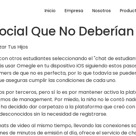
Inicio
Empresa
Nosotros
Produc
cial Que No Deberían U
ar Tus Hijos
con otros estudiantes seleccionando el "chat de estudiant
ás usar Omegle en tu dispositivo iOS siguiendo estos paso
mers de que no es perfecta, por lo que todavía se pueden 
ue aseguras cumplir las condiciones de cada uno.
s por terceros, pero sí lo es por mantener activa la pla
os de management. Por miedo, la niña no le contó nada a
 ha decidido dar carpetazo a la plataforma que creó con 1
sconocidos sin la necesidad de registrarse.
ats de video al mismo tiempo, llevando las conexiones so
es de minutos de emisión al día, ofrece el servicio de ch